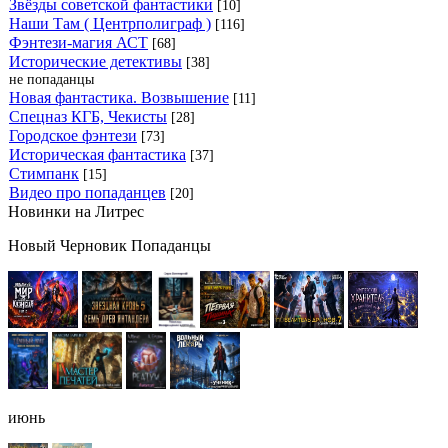
Звёзды советской фантастики
[10]
Наши Там ( Центрполиграф )
[116]
Фэнтези-магия АСТ
[68]
Исторические детективы
[38]
не попаданцы
Новая фантастика. Возвышение
[11]
Спецназ КГБ, Чекисты
[28]
Городское фэнтези
[73]
Историческая фантастика
[37]
Стимпанк
[15]
Видео про попаданцев
[20]
Новинки на Литрес
Новый Черновик Попаданцы
июнь