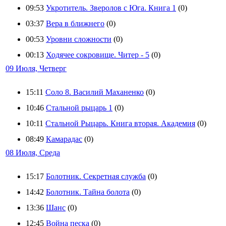
09:53
Укротитель. Зверолов с Юга. Книга 1
(0)
03:37
Вера в ближнего
(0)
00:53
Уровни сложности
(0)
00:13
Ходячее сокровище. Читер - 5
(0)
09 Июля, Четверг
15:11
Соло 8. Василий Маханенко
(0)
10:46
Стальной рыцарь 1
(0)
10:11
Стальной Рыцарь. Книга вторая. Академия
(0)
08:49
Камарадас
(0)
08 Июля, Среда
15:17
Болотник. Секретная служба
(0)
14:42
Болотник. Тайна болота
(0)
13:36
Шанс
(0)
12:45
Война песка
(0)