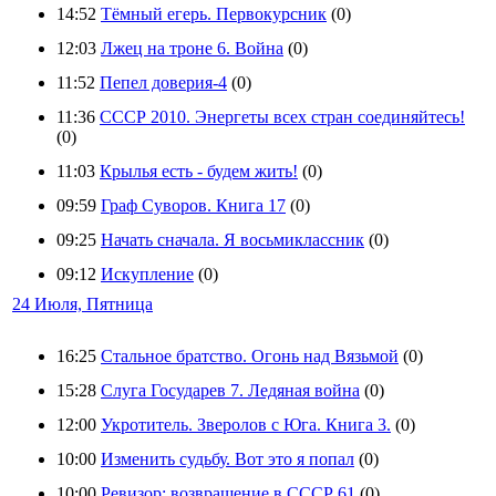
14:52
Тёмный егерь. Первокурсник
(0)
12:03
Лжец на троне 6. Война
(0)
11:52
Пепел доверия-4
(0)
11:36
СССР 2010. Энергеты всех стран соединяйтесь!
(0)
11:03
Крылья есть - будем жить!
(0)
09:59
Граф Суворов. Книга 17
(0)
09:25
Начать сначала. Я восьмиклассник
(0)
09:12
Искупление
(0)
24 Июля, Пятница
16:25
Стальное братство. Огонь над Вязьмой
(0)
15:28
Слуга Государев 7. Ледяная война
(0)
12:00
Укротитель. Зверолов с Юга. Книга 3.
(0)
10:00
Изменить судьбу. Вот это я попал
(0)
10:00
Ревизор: возвращение в СССР 61
(0)