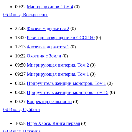
00:22
Мастер архивов. Том 4
(0)
05 Июля, Воскресенье
22:48
Фюзеляж держится 2
(0)
13:00
Ревизор: возвращение в СССР 60
(0)
12:13
Фюзеляж держится 1
(0)
10:22
Охотник с Земли
(0)
09:50
Мигрирующая империя. Том 2
(0)
09:27
Мигрирующая империя. Том 1
(0)
08:32
Приручитель женщин-монстров. Том 1
(0)
08:08
Приручитель женщин-монстров. Том 15
(0)
00:27
Корректор реальности
(0)
04 Июля, Суббота
10:58
Игра Хаоса. Книга первая
(0)
03 Июля, Пятница