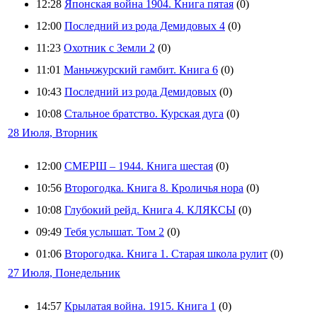
12:28
Японская война 1904. Книга пятая
(0)
12:00
Последний из рода Демидовых 4
(0)
11:23
Охотник с Земли 2
(0)
11:01
Маньчжурский гамбит. Книга 6
(0)
10:43
Последний из рода Демидовых
(0)
10:08
Стальное братство. Курская дуга
(0)
28 Июля, Вторник
12:00
СМЕРШ – 1944. Книга шестая
(0)
10:56
Второгодка. Книга 8. Кроличья нора
(0)
10:08
Глубокий рейд. Книга 4. КЛЯКСЫ
(0)
09:49
Тебя услышат. Том 2
(0)
01:06
Второгодка. Книга 1. Старая школа рулит
(0)
27 Июля, Понедельник
14:57
Крылатая война. 1915. Книга 1
(0)