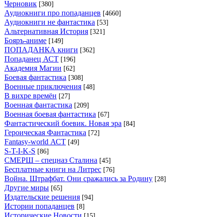
Черновик
[380]
Аудиокниги про попаданцев
[4660]
Аудиокниги не фантастика
[53]
Альтернативная История
[321]
Бояръ-аниме
[149]
ПОПАДАНКА книги
[362]
Попаданец АСТ
[196]
Академия Магии
[62]
Боевая фантастика
[308]
Военные приключения
[48]
В вихре времён
[27]
Военная фантастика
[209]
Военная боевая фантастика
[67]
Фантастический боевик. Новая эра
[84]
Героическая Фантастика
[72]
Fantasy-world АСТ
[49]
S-T-I-K-S
[86]
СМЕРШ – спецназ Сталина
[45]
Бесплатные книги на Литрес
[76]
Война. Штрафбат. Они сражались за Родину
[28]
Другие миры
[65]
Издательские решения
[94]
Истории попаданцев
[8]
Исторические Новости
[15]