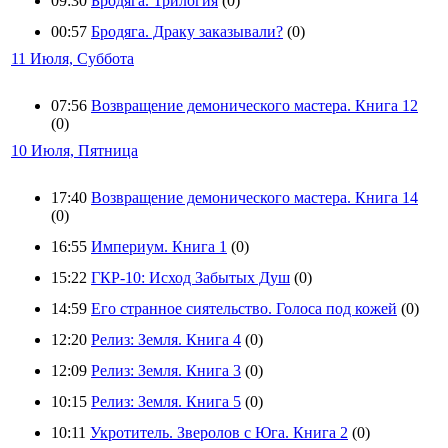
09:30
Бродяга. Трилогия
(0)
00:57
Бродяга. Драку заказывали?
(0)
11 Июля, Суббота
07:56
Возвращение демонического мастера. Книга 12
(0)
10 Июля, Пятница
17:40
Возвращение демонического мастера. Книга 14
(0)
16:55
Империум. Книга 1
(0)
15:22
ГКР-10: Исход Забытых Душ
(0)
14:59
Его странное сиятельство. Голоса под кожей
(0)
12:20
Релиз: Земля. Книга 4
(0)
12:09
Релиз: Земля. Книга 3
(0)
10:15
Релиз: Земля. Книга 5
(0)
10:11
Укротитель. Зверолов с Юга. Книга 2
(0)