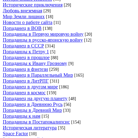
Исторические приключения
[29]
Любовь внеземная
[29]
Мир Земли лишних
[18]
Новости о работе сайта
[11]
Попаданец в ВОВ
[138]
Попаданцы в Первую мировую войну
[20]
Попаданцы в русско-японскую войну
[12]
Попаданец в СССР
[314]
Попаданцы к Петру 1
[5]
Попаданец в прошлое
[88]
Попаданцы к Ивану Грозному
[9]
Попаданец в фэнтези
[259]
Попаданец в Параллельный Мир
[165]
Попаданец в ЛитРПГ
[311]
Попаданец в другом мире
[186]
Попаданец в космос
[159]
Попаданец на другую планету
[48]
Попаданец в Древнюю Русь
[56]
Попаданцы в Древний Мир
[33]
Попаданцы к нам
[15]
Попаданцы в Постапокалипсис
[154]
Историческая литература
[35]
Space Factor
[10]