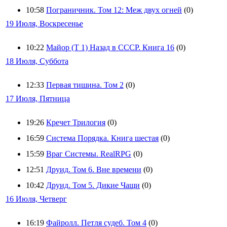
10:58
Пограничник. Том 12: Меж двух огней
(0)
19 Июля, Воскресенье
10:22
Майор (Т 1) Назад в СССР. Книга 16
(0)
18 Июля, Суббота
12:33
Первая тишина. Том 2
(0)
17 Июля, Пятница
19:26
Кречет Трилогия
(0)
16:59
Система Порядка. Книга шестая
(0)
15:59
Враг Системы. RealRPG
(0)
12:51
Друид. Том 6. Вне времени
(0)
10:42
Друид. Том 5. Дикие Чащи
(0)
16 Июля, Четверг
16:19
Файролл. Петля судеб. Том 4
(0)