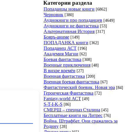
Категории раздела
Попаданцы новые книги
[6862]
Черновик
[380]
Аудиокниги про попаданцев
[4649]
Аудиокниги не фантастика
[53]
Альтернативная История
[317]
Бояръ-аниме
[149]
ПОПАДАНКА книги
[362]
Попаданец АСТ
[196]
Академия Магии
[62]
Боевая фантастика
[308]
Военные приключения
[48]
В вихре времён
[27]
Военная фантастика
[209]
Военная боевая фантастика
[67]
Фантастический боевик. Новая эра
[84]
Героическая Фантастика
[72]
Fantasy-world АСТ
[49]
S-T-I-K-S
[86]
СМЕРШ – спецназ Сталина
[45]
Бесплатные книги на Литрес
[76]
Война. Штрафбат. Они сражались за
Родину
[28]
Другие миры
[65]