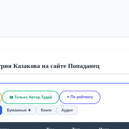
рия Казакова на сайте Попаданец
⭐ По рейтингу
📖 Только Автор.Тудей
Бумажные ⚜️
Книги
Аудио