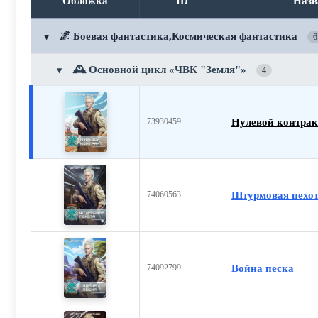
Обложка
ID
Назв
🌌 Боевая фантастика,Космическая фантастика
▼
6
🕰️ Основной цикл «ЧВК "Земля"»
▼
4
Нулевой контрак
73930459
Штурмовая пехо
74060563
Война песка
74092799