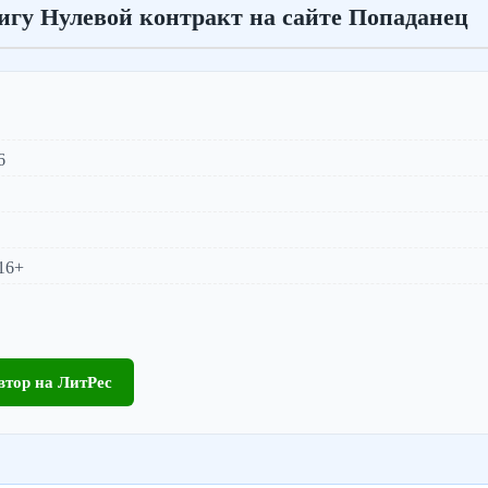
игу Нулевой контракт на сайте Попаданец
6
16+
втор на ЛитРес