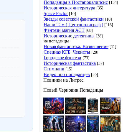
Попаданцы в Постапокалипсис
[154]
Историческая литература
[35]
Space Factor
[10]
Звёзды советской фантастики
[10]
Наши Там ( Центрполиграф )
[116]
Фэнтези-магия АСТ
[68]
Исторические детективы
[38]
не попаданцы
Новая фантастика. Возвышение
[11]
Спецназ КГБ, Чекисты
[28]
Городское фэнтези
[73]
Историческая фантастика
[37]
Стимпанк
[15]
Видео про попаданцев
[20]
Новинки на Литрес
Новый Черновик Попаданцы