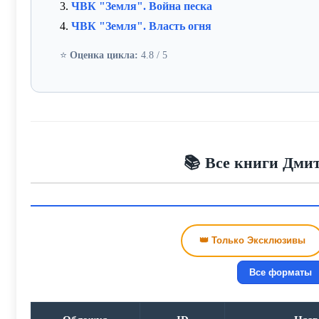
3.
ЧВК "Земля". Война песка
4.
ЧВК "Земля". Власть огня
⭐
Оценка цикла:
4.8 / 5
📚 Все книги Дмит
👑 Только Эксклюзивы
Все форматы