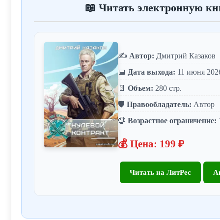
📖 Читать электронную кн
✍️
Автор:
Дмитрий Казаков
📅
Дата выхода:
11 июня 202
📄
Объем:
280 стр.
🛡️
Правообладатель:
Автор
🔞
Возрастное ограничение:
💰 Цена: 199 ₽
Читать на ЛитРес
А