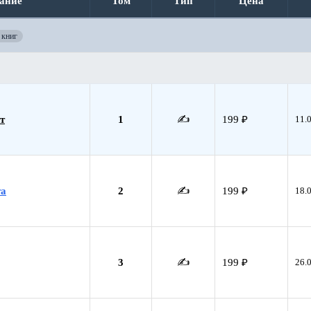
ание
Том
Тип
Цена
 книг
т
1
✍️
199 ₽
11.
та
2
✍️
199 ₽
18.
3
✍️
199 ₽
26.