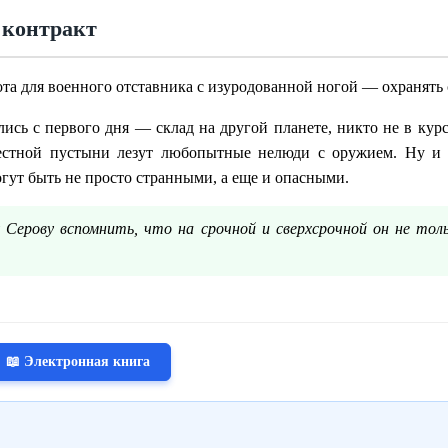
 контракт
ота для военного отставника с изуродованной ногой — охранять 
ись с первого дня — склад на другой планете, никто не в курс
крестной пустыни лезут любопытные нелюди с оружием. Ну и
гут быть не просто странными, а еще и опасными.
Серову вспомнить, что на срочной и сверхсрочной он не толь
📖 Электронная книга