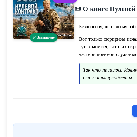
📜 О книге Нулевой
Безопасная, непыльная раб
✅ Завершено
Вот только сюрпризы начал
тут хранится, зато из о
частной военной службе мо
Так что пришлось Ивану 
стоял и плац подметал...