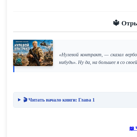
🔱 Отр
«Нулевой контракт, — сказал вербо
нибудь». Ну да, на большее я со свое
🎬 Читать начало книги: Глава 1
📖 