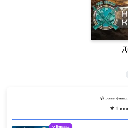
Д
🚀
Боевая фантаст
⚜️ 1 кн
✨ Новинка