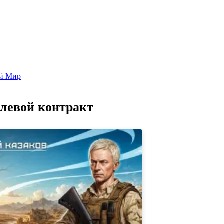
Попаданцы - лучшие книги
Библиотека
Каталог
Архи
ой Мир
левой контракт