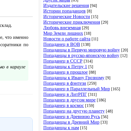
Издательские решения
[94]
Истории попаданцев
[8]
Исторические Новости
[15]
Исторические приключения
[29]
склад.
Любовь внеземная
[29]
Мир Земли лишних
[18]
е, что именно
Новости о работе сайта
[11]
Попаданец в ВОВ
[138]
 соратники по
Попаданцы в Первую мировую войну
[20]
Попаданцы в русско-японскую войну
[12]
Попаданец в СССР
[314]
Попаданцы к Петру 1
[5]
ко в карауле
Попаданец в прошлое
[88]
Попаданцы к Ивану Грозному
[9]
Попаданец в фэнтези
[259]
Попаданец в Параллельный Мир
[165]
Попаданец в ЛитРПГ
[311]
Попаданец в другом мире
[186]
Попаданец в космос
[159]
Попаданец на другую планету
[48]
Попаданец в Древнюю Русь
[56]
Попаданцы в Древний Мир
[33]
Попаданцы к нам
[15]