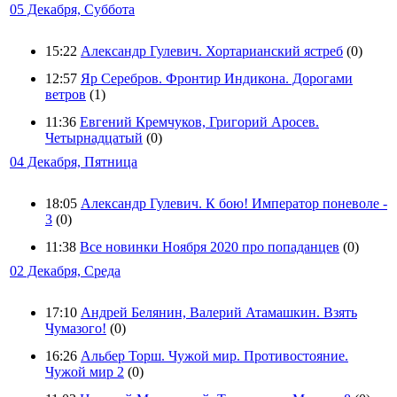
05 Декабря, Суббота
15:22
Александр Гулевич. Хортарианский ястреб
(0)
12:57
Яр Серебров. Фронтир Индикона. Дорогами
ветров
(1)
11:36
Евгений Кремчуков, Григорий Аросев.
Четырнадцатый
(0)
04 Декабря, Пятница
18:05
Александр Гулевич. К бою! Император поневоле -
3
(0)
11:38
Все новинки Ноября 2020 про попаданцев
(0)
02 Декабря, Среда
17:10
Андрей Белянин, Валерий Атамашкин. Взять
Чумазого!
(0)
16:26
Альбер Торш. Чужой мир. Противостояние.
Чужой мир 2
(0)