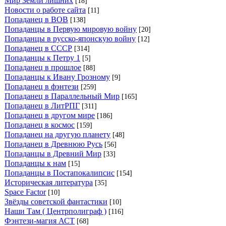
Мир Земли лишних
[18]
Новости о работе сайта
[11]
Попаданец в ВОВ
[138]
Попаданцы в Первую мировую войну
[20]
Попаданцы в русско-японскую войну
[12]
Попаданец в СССР
[314]
Попаданцы к Петру 1
[5]
Попаданец в прошлое
[88]
Попаданцы к Ивану Грозному
[9]
Попаданец в фэнтези
[259]
Попаданец в Параллельный Мир
[165]
Попаданец в ЛитРПГ
[311]
Попаданец в другом мире
[186]
Попаданец в космос
[159]
Попаданец на другую планету
[48]
Попаданец в Древнюю Русь
[56]
Попаданцы в Древний Мир
[33]
Попаданцы к нам
[15]
Попаданцы в Постапокалипсис
[154]
Историческая литература
[35]
Space Factor
[10]
Звёзды советской фантастики
[10]
Наши Там ( Центрполиграф )
[116]
Фэнтези-магия АСТ
[68]