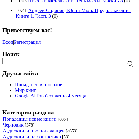
11:03
Николай Метельский. Тень маски. Маски - 8
(0)
10:41
Андрей Сидоров, Юрий Мюн. Предназначение.
Книга 1. Часть 3
(0)
Приветствуем вас!
Вход
|
Регистрация
Поиск
Друзья сайта
Попаданец в прошлое
Мир книг
Google AI Pro бесплатно 4 месяца
Категории раздела
Попаданцы новые книги
[6864]
Черновик
[378]
Аудиокниги про попаданцев
[4653]
Аудиокниги не фантастика
[53]