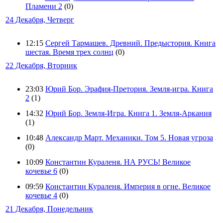
Пламени 2
(0)
24 Декабря, Четверг
12:15
Сергей Тармашев. Древний. Предыстория. Книга
шестая. Время трех солнц
(0)
22 Декабря, Вторник
23:03
Юрий Бор. Эрафия-Претория. Земля-игра. Книга
2
(1)
14:32
Юрий Бор. Земля-Игра. Книга 1. Земля-Аркания
(1)
10:48
Александр Март. Механики. Том 5. Новая угроза
(0)
10:09
Константин Кураленя. НА РУСЬ! Великое
кочевье 6
(0)
09:59
Константин Кураленя. Империя в огне. Великое
кочевье 4
(0)
21 Декабря, Понедельник