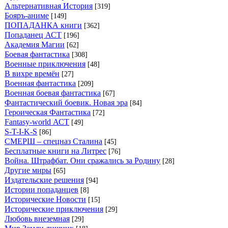
Альтернативная История
[319]
Бояръ-аниме
[149]
ПОПАДАНКА книги
[362]
Попаданец АСТ
[196]
Академия Магии
[62]
Боевая фантастика
[308]
Военные приключения
[48]
В вихре времён
[27]
Военная фантастика
[209]
Военная боевая фантастика
[67]
Фантастический боевик. Новая эра
[84]
Героическая Фантастика
[72]
Fantasy-world АСТ
[49]
S-T-I-K-S
[86]
СМЕРШ – спецназ Сталина
[45]
Бесплатные книги на Литрес
[76]
Война. Штрафбат. Они сражались за Родину
[28]
Другие миры
[65]
Издательские решения
[94]
Истории попаданцев
[8]
Исторические Новости
[15]
Исторические приключения
[29]
Любовь внеземная
[29]