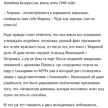
Западная Белоруссия, конец лета 1944 года.
– Хороша – посмотревшись в карманное зеркальце,
сообщила сама себе Марина – Чудо как хороша, глаз не
отвесть!
Ради правды стоит отметить, что она имела все основания
утверждать подобное, поскольку данный факт признавали
все особи мужского пола, из числа тех, кто имел с Мариной
дело. И даже вечно хмурый Аскольд Иваницкий с
Петровки, а уж он бука та еще! После недавней заварушки,
связанной с архивами Папюса, где сотрудники отдела на
пару с сыскарями из МУРа уже в который раз столкнулись
лбами с представителями «Анненербе», Иваницкий ей даже
улыбнулся, что было равноценно публичному признанию
того, что «безмозглая девчонка, которая постоянно лезет под
пули» на что-то способна.
И что уж тут говорить о двух молоденьких лейтенантах,