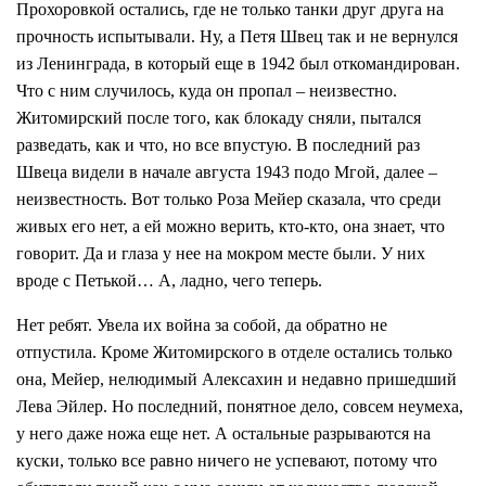
Прохоровкой остались, где не только танки друг друга на
прочность испытывали. Ну, а Петя Швец так и не вернулся
из Ленинграда, в который еще в 1942 был откомандирован.
Что с ним случилось, куда он пропал – неизвестно.
Житомирский после того, как блокаду сняли, пытался
разведать, как и что, но все впустую. В последний раз
Швеца видели в начале августа 1943 подо Мгой, далее –
неизвестность. Вот только Роза Мейер сказала, что среди
живых его нет, а ей можно верить, кто-кто, она знает, что
говорит. Да и глаза у нее на мокром месте были. У них
вроде с Петькой… А, ладно, чего теперь.
Нет ребят. Увела их война за собой, да обратно не
отпустила. Кроме Житомирского в отделе остались только
она, Мейер, нелюдимый Алексахин и недавно пришедший
Лева Эйлер. Но последний, понятное дело, совсем неумеха,
у него даже ножа еще нет. А остальные разрываются на
куски, только все равно ничего не успевают, потому что