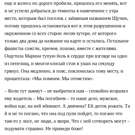
еще и колесо по дороге пробили, пришлось его менять, вот
и не успели добраться до темноты в намеченное с утра
место, которым был поселок с забавным названием Щучин,
потому пришлось остановиться вот в этом разрушенном и
окруженном со всех сторон лесом хуторе, от которого
только два дома да название на карте и остались. Остальное
фашисты сожгли, причем, похоже, вместе с жителями.
Ощутила Марина тупую боль в сердце при взгляде на одно
из пепелищ, и многоголосый стон в ушах на секунду
грянул. Она медленно, в пояс, поклонилась тому месту, и
прошептала: «Мы помним. Мы отомстим».
– Коли тут зажмут – не выбратися нам – спокойно возразил
ему водитель – Мы погибнем – то наше дело, мужское,
война иде, на ней вбивают. А дивчина? Ей диток рожать. Та
й и не то погано, что она под пули пойдет, то погано что
там-то у лисе, не люди, а звири. Что с ней сотворить могут –
подумати страшно. Не приведи боже!