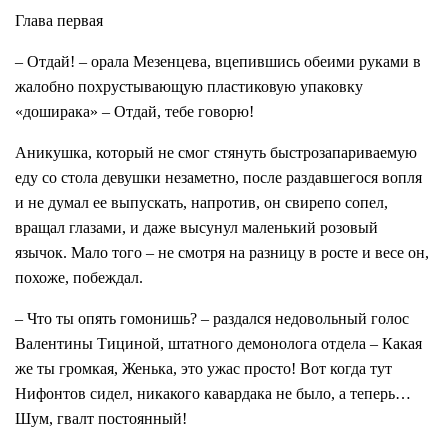
Глава первая
– Отдай! – орала Мезенцева, вцепившись обеими руками в
жалобно похрустывающую пластиковую упаковку
«доширака» – Отдай, тебе говорю!
Аникушка, который не смог стянуть быстрозапариваемую
еду со стола девушки незаметно, после раздавшегося вопля
и не думал ее выпускать, напротив, он свирепо сопел,
вращал глазами, и даже высунул маленький розовый
язычок. Мало того – не смотря на разницу в росте и весе он,
похоже, побеждал.
– Что ты опять гомонишь? – раздался недовольный голос
Валентины Тициной, штатного демонолога отдела – Какая
же ты громкая, Женька, это ужас просто! Вот когда тут
Нифонтов сидел, никакого кавардака не было, а теперь…
Шум, гвалт постоянный!