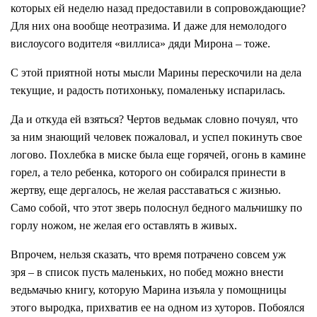
которых ей неделю назад предоставили в сопровождающие?
Для них она вообще неотразима. И даже для немолодого
вислоусого водителя «виллиса» дяди Мирона – тоже.
С этой приятной ноты мысли Марины перескочили на дела
текущие, и радость потихоньку, помаленьку испарилась.
Да и откуда ей взяться? Чертов ведьмак словно почуял, что
за ним знающий человек пожаловал, и успел покинуть свое
логово. Похлебка в миске была еще горячей, огонь в камине
горел, а тело ребенка, которого он собирался принести в
жертву, еще дергалось, не желая расставаться с жизнью.
Само собой, что этот зверь полоснул бедного мальчишку по
горлу ножом, не желая его оставлять в живых.
Впрочем, нельзя сказать, что время потрачено совсем уж
зря – в список пусть маленьких, но побед можно внести
ведьмачью книгу, которую Марина изъяла у помощницы
этого выродка, прихватив ее на одном из хуторов. Побоялся