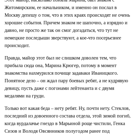
Житомирским, ее начальником, и именно он послал в
Москву депешу о том, что в этих краях происходят не очень
хорошие события. Причем знаком не шапочно, а изрядно и
давно, не просто же так он смог догадаться, что тут не
немецкие последыши зверствуют, а кое-что посерьезнее
происходит.
Правда, майор этот был не слишком доволен тем, что
прибыла сюда она, Марина Крюгер, потому в момент
знакомства нахмурился почище задаваки Иваницкого.
Понятное дело – он ждал пару боевых ребят, а не кудрявую
девицу, пусть даже с погонами лейтенанта и с двумя
медалями на груди.
Только вот какая беда – нету ребят. Ну, почти нету. Стеклов,
последний из довоенного состава отдела, этой зимой погиб,
когда вурдалачье гнездо в Марьиной роще чистили, Генка
Сизов и Володя Овсянников полугодом ранее под