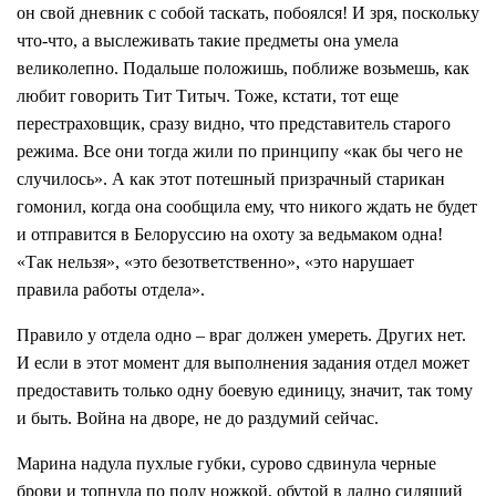
он свой дневник с собой таскать, побоялся! И зря, поскольку
что-что, а выслеживать такие предметы она умела
великолепно. Подальше положишь, поближе возьмешь, как
любит говорить Тит Титыч. Тоже, кстати, тот еще
перестраховщик, сразу видно, что представитель старого
режима. Все они тогда жили по принципу «как бы чего не
случилось». А как этот потешный призрачный старикан
гомонил, когда она сообщила ему, что никого ждать не будет
и отправится в Белоруссию на охоту за ведьмаком одна!
«Так нельзя», «это безответственно», «это нарушает
правила работы отдела».
Правило у отдела одно – враг должен умереть. Других нет.
И если в этот момент для выполнения задания отдел может
предоставить только одну боевую единицу, значит, так тому
и быть. Война на дворе, не до раздумий сейчас.
Марина надула пухлые губки, сурово сдвинула черные
брови и топнула по полу ножкой, обутой в ладно сидящий