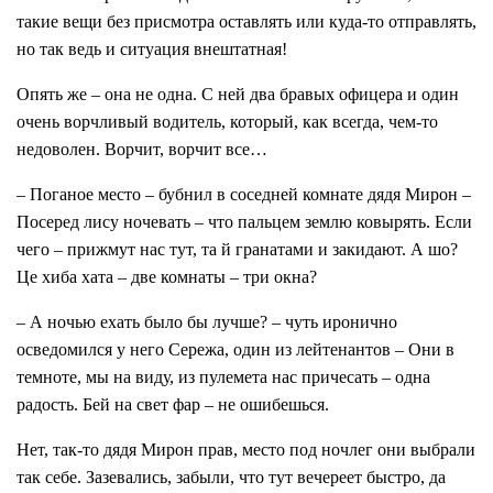
такие вещи без присмотра оставлять или куда-то отправлять,
но так ведь и ситуация внештатная!
Опять же – она не одна. С ней два бравых офицера и один
очень ворчливый водитель, который, как всегда, чем-то
недоволен. Ворчит, ворчит все…
– Поганое место – бубнил в соседней комнате дядя Мирон –
Посеред лису ночевать – что пальцем землю ковырять. Если
чего – прижмут нас тут, та й гранатами и закидают. А шо?
Це хиба хата – две комнаты – три окна?
– А ночью ехать было бы лучше? – чуть иронично
осведомился у него Сережа, один из лейтенантов – Они в
темноте, мы на виду, из пулемета нас причесать – одна
радость. Бей на свет фар – не ошибешься.
Нет, так-то дядя Мирон прав, место под ночлег они выбрали
так себе. Зазевались, забыли, что тут вечереет быстро, да