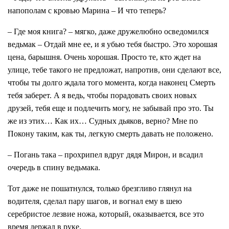
напополам с кровью Марина – И что теперь?
– Где моя книга? – мягко, даже дружелюбно осведомился
ведьмак – Отдай мне ее, и я убью тебя быстро. Это хорошая
цена, барышня. Очень хорошая. Просто те, кто ждет на
улице, тебе такого не предложат, напротив, они сделают все,
чтобы ты долго ждала того момента, когда наконец Смерть
тебя заберет. А я ведь, чтобы порадовать своих новых
друзей, тебя еще и подлечить могу, не забывай про это. Ты
же из этих… Как их… Судных дьяков, верно? Мне по
Покону таким, как ты, легкую смерть давать не положено.
– Погань така – прохрипел вдруг дядя Мирон, и всадил
очередь в спину ведьмака.
Тот даже не пошатнулся, только брезгливо глянул на
водителя, сделал пару шагов, и вогнал ему в шею
серебристое лезвие ножа, который, оказывается, все это
время держал в руке.