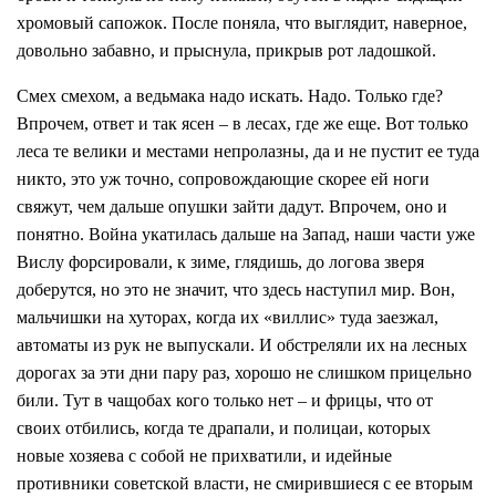
хромовый сапожок. После поняла, что выглядит, наверное,
довольно забавно, и прыснула, прикрыв рот ладошкой.
Смех смехом, а ведьмака надо искать. Надо. Только где?
Впрочем, ответ и так ясен – в лесах, где же еще. Вот только
леса те велики и местами непролазны, да и не пустит ее туда
никто, это уж точно, сопровождающие скорее ей ноги
свяжут, чем дальше опушки зайти дадут. Впрочем, оно и
понятно. Война укатилась дальше на Запад, наши части уже
Вислу форсировали, к зиме, глядишь, до логова зверя
доберутся, но это не значит, что здесь наступил мир. Вон,
мальчишки на хуторах, когда их «виллис» туда заезжал,
автоматы из рук не выпускали. И обстреляли их на лесных
дорогах за эти дни пару раз, хорошо не слишком прицельно
били. Тут в чащобах кого только нет – и фрицы, что от
своих отбились, когда те драпали, и полицаи, которых
новые хозяева с собой не прихватили, и идейные
противники советской власти, не смирившиеся с ее вторым