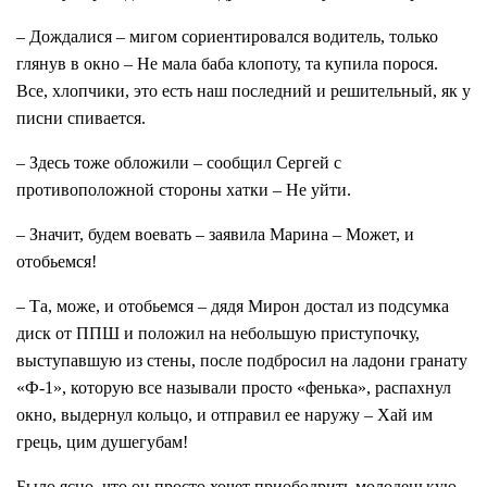
– Дождалися – мигом сориентировался водитель, только
глянув в окно – Не мала баба клопоту, та купила порося.
Все, хлопчики, это есть наш последний и решительный, як у
писни спивается.
– Здесь тоже обложили – сообщил Сергей с
противоположной стороны хатки – Не уйти.
– Значит, будем воевать – заявила Марина – Может, и
отобьемся!
– Та, може, и отобьемся – дядя Мирон достал из подсумка
диск от ППШ и положил на небольшую приступочку,
выступавшую из стены, после подбросил на ладони гранату
«Ф-1», которую все называли просто «фенька», распахнул
окно, выдернул кольцо, и отправил ее наружу – Хай им
грець, цим душегубам!
Было ясно, что он просто хочет приободрить молоденькую