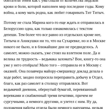
обитатели теней как с ума сошли от количества людской
крови и боли, которой наполнен мир последние годы. Кому
война, а кому мать родна, как любит говаривать Тит Титыч.
Потому не стала Марина кого-то еще ждать и отправилась в
Белоруссию одна, как только ознакомилась с текстом
депеши. Тем более что все равно из отдельских кроме нее,
Титыча и Аникушки ни то, что на Сухаревке, но и в Москве
никого не было, и в ближайшие дни не предвиделось. А
самолет, можно сказать, уже стоял на взлетном поле. Да и
велика ли трудность – ведьмака заломать? Вон, книгу-то она
уже у него отобрала! Мало того – отправила ее в Москву с
оказией. Она позавчера майору-смершевцу доклад делала о
ходе работ, заодно попросила переправить добычу в Отдел,
благо, как раз самолет в столицу отправлялся. Вот
ведьмачий дневник, обернутый бумагой, перевязанный
веревками и снабженный тремя печатями, причем не
сургучными, а немного другими, и улетел с ним. Ну да,
положения работы отдела были немного нарушены, нельзя