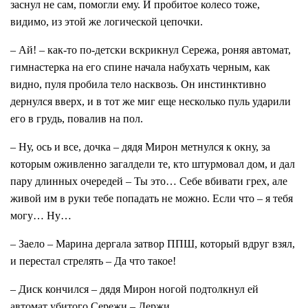
заснул не сам, помогли ему. И пробитое колесо тоже,
видимо, из этой же логической цепочки.
– Ай! – как-то по-детски вскрикнул Сережа, роняя автомат,
гимнастерка на его спине начала набухать черным, как
видно, пуля пробила тело насквозь. Он инстинктивно
дернулся вверх, и в тот же миг еще несколько пуль ударили
его в грудь, повалив на пол.
– Ну, ось и все, дочка – дядя Мирон метнулся к окну, за
которым оживленно загалдели те, кто штурмовал дом, и дал
пару длинных очередей – Ты это… Себе вбивати грех, але
живой им в руки тебе попадать не можно. Если что – я тебя
могу… Ну…
– Заело – Марина дергала затвор ППШ, который вдруг взял,
и перестал стрелять – Да что такое!
– Диск кончился – дядя Мирон ногой подтолкнул ей
автомат убитого Сережи – Держи.