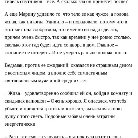
гибель спутников – все. А сколько зла он принесет после?
А еще Марину удивило то, что тело ее как чужое, а голова
ясная, как никогда. Удивило – и порадовало, потому что в
этот миг она сообразила, что именно ей надо сделать,
причем очень быстро, так как времени у нее ровно столько,
сколько этот гад будет идти со двора в дом. Главное –
сознание не потерять. И не умереть раньше положенного.
Ведьмак, против ее ожиданий, оказался не страшным дедом
с костистым лицом, а вполне себе симпатичным
светловолосым мужчиной средних лет.
– Жива – удовлетворенно сообщил ей он, войдя в комнату и
скидывая капюшон – Очень хорошо. Я опасался, что тебя
убьют, и придется тратить много сил, вытаскивая твою
душу с того света. Подобные забавы очень затратны
энергетически.
– Рада, что смогла удружить – вытолкнула из рта слова