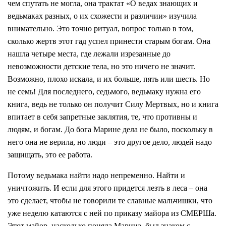
чем спутать не могла, она трактат «О ведах знающих и
ведьмаках разных, о их схожести и различии» изучила
внимательно. Это точно ритуал, вопрос только в том,
сколько жертв этот гад успел принести старым богам. Она
нашла четыре места, где лежали изрезанные до
невозможности детские тела, но это ничего не значит.
Возможно, плохо искала, и их больше, пять или шесть. Но
не семь! Для последнего, седьмого, ведьмаку нужна его
книга, ведь не только он получит Силу Мертвых, но и книга
впитает в себя запретные заклятия, те, что противны и
людям, и богам. До бога Марине дела не было, поскольку в
него она не верила, но люди – это другое дело, людей надо
защищать, это ее работа.
Потому ведьмака найти надо непременно. Найти и
уничтожить. И если для этого придется лезть в леса – она
это сделает, чтобы не говорили те славные мальчишки, что
уже неделю катаются с ней по приказу майора из СМЕРШа.
Этот майор, насколько поняла Марина, был знаком с