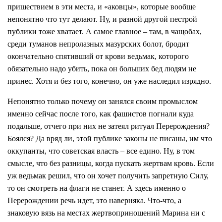
пришествием в эти места, и «аковцы», которые вообще
непонятно что тут делают. Ну, и разной другой пестрой
публики тоже хватает. А самое главное – там, в чащобах,
среди туманов непролазных мазурских болот, бродит
окончательно спятивший от крови ведьмак, которого
обязательно надо убить, пока он больших бед людям не
принес. Хотя и без того, конечно, он уже наследил изрядно.
Непонятно только почему он занялся своим промыслом
именно сейчас после того, как фашистов погнали куда
подальше, отчего при них не затеял ритуал Перерождения?
Боялся? Да вряд ли, этой публике законы не писаны, им что
оккупанты, что советская власть – все едино. Ну, в том
смысле, что без разницы, когда пускать жертвам кровь. Если
уж ведьмак решил, что он хочет получить запретную Силу,
то он смотреть на флаги не станет. А здесь именно о
Перерождении речь идет, это наверняка. Что-что, а
знаковую вязь на местах жертвоприношений Марина ни с