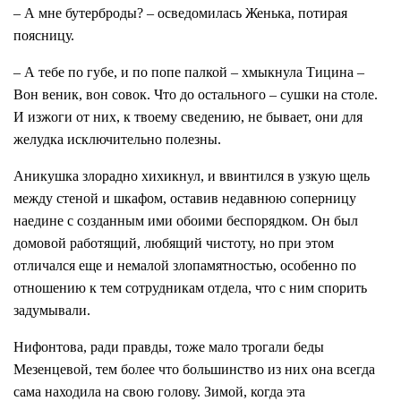
– А мне бутерброды? – осведомилась Женька, потирая
поясницу.
– А тебе по губе, и по попе палкой – хмыкнула Тицина –
Вон веник, вон совок. Что до остального – сушки на столе.
И изжоги от них, к твоему сведению, не бывает, они для
желудка исключительно полезны.
Аникушка злорадно хихикнул, и ввинтился в узкую щель
между стеной и шкафом, оставив недавнюю соперницу
наедине с созданным ими обоими беспорядком. Он был
домовой работящий, любящий чистоту, но при этом
отличался еще и немалой злопамятностью, особенно по
отношению к тем сотрудникам отдела, что с ним спорить
задумывали.
Нифонтова, ради правды, тоже мало трогали беды
Мезенцевой, тем более что большинство из них она всегда
сама находила на свою голову. Зимой, когда эта