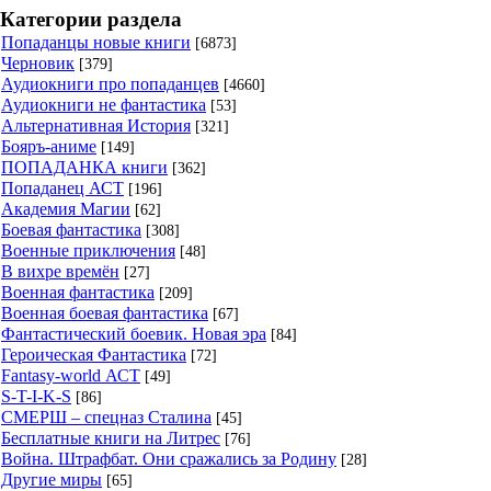
Категории раздела
Попаданцы новые книги
[6873]
Черновик
[379]
Аудиокниги про попаданцев
[4660]
Аудиокниги не фантастика
[53]
Альтернативная История
[321]
Бояръ-аниме
[149]
ПОПАДАНКА книги
[362]
Попаданец АСТ
[196]
Академия Магии
[62]
Боевая фантастика
[308]
Военные приключения
[48]
В вихре времён
[27]
Военная фантастика
[209]
Военная боевая фантастика
[67]
Фантастический боевик. Новая эра
[84]
Героическая Фантастика
[72]
Fantasy-world АСТ
[49]
S-T-I-K-S
[86]
СМЕРШ – спецназ Сталина
[45]
Бесплатные книги на Литрес
[76]
Война. Штрафбат. Они сражались за Родину
[28]
Другие миры
[65]