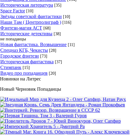
Историческая литература
[35]
Space Factor
[10]
Звёзды советской фантастики
[10]
Наши Там ( Центрполиграф )
[116]
Фэнтези-магия АСТ
[68]
Исторические детективы
[38]
не попаданцы
Новая фантастика. Возвышение
[11]
Спецназ КГБ, Чекисты
[28]
Городское фэнтези
[73]
Историческая фантастика
[37]
Стимпанк
[15]
Видео про попаданцев
[20]
Новинки на Литрес
Новый Черновик Попаданцы