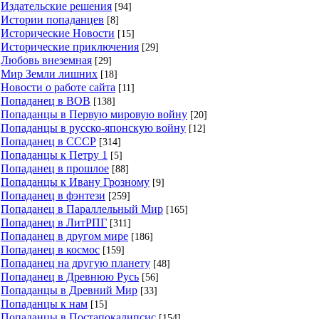
Издательские решения
[94]
Истории попаданцев
[8]
Исторические Новости
[15]
Исторические приключения
[29]
Любовь внеземная
[29]
Мир Земли лишних
[18]
Новости о работе сайта
[11]
Попаданец в ВОВ
[138]
Попаданцы в Первую мировую войну
[20]
Попаданцы в русско-японскую войну
[12]
Попаданец в СССР
[314]
Попаданцы к Петру 1
[5]
Попаданец в прошлое
[88]
Попаданцы к Ивану Грозному
[9]
Попаданец в фэнтези
[259]
Попаданец в Параллельный Мир
[165]
Попаданец в ЛитРПГ
[311]
Попаданец в другом мире
[186]
Попаданец в космос
[159]
Попаданец на другую планету
[48]
Попаданец в Древнюю Русь
[56]
Попаданцы в Древний Мир
[33]
Попаданцы к нам
[15]
Попаданцы в Постапокалипсис
[154]