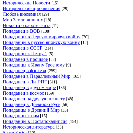
Исторические Новости
[15]
Исторические приключения
[29]
Любовь внеземная
[29]
Мир Земли лишних
[18]
Новости о работе сайта
[11]
Попаданец в ВОВ
[138]
Попаданцы в Первую мировую войну
[20]
Попаданцы в русско-японскую войну
[12]
Попаданец в СССР
[314]
Попаданцы к Петру 1
[5]
Попаданец в прошлое
[88]
Попаданцы к Ивану Грозному
[9]
Попаданец в фэнтези
[259]
Попаданец в Параллельный Мир
[165]
Попаданец в ЛитРПГ
[311]
Попаданец в другом мире
[186]
Попаданец в космос
[159]
Попаданец на другую планету
[48]
Попаданец в Древнюю Русь
[56]
Попаданцы в Древний Мир
[33]
Попаданцы к нам
[15]
Попаданцы в Постапокалипсис
[154]
Историческая литература
[35]
Space Factor
[10]