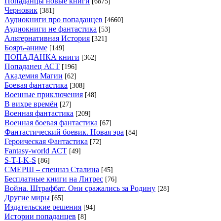
Попаданцы новые книги
[6875]
Черновик
[381]
Аудиокниги про попаданцев
[4660]
Аудиокниги не фантастика
[53]
Альтернативная История
[321]
Бояръ-аниме
[149]
ПОПАДАНКА книги
[362]
Попаданец АСТ
[196]
Академия Магии
[62]
Боевая фантастика
[308]
Военные приключения
[48]
В вихре времён
[27]
Военная фантастика
[209]
Военная боевая фантастика
[67]
Фантастический боевик. Новая эра
[84]
Героическая Фантастика
[72]
Fantasy-world АСТ
[49]
S-T-I-K-S
[86]
СМЕРШ – спецназ Сталина
[45]
Бесплатные книги на Литрес
[76]
Война. Штрафбат. Они сражались за Родину
[28]
Другие миры
[65]
Издательские решения
[94]
Истории попаданцев
[8]