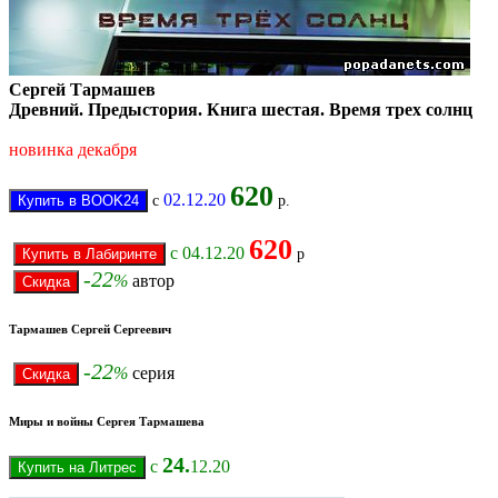
Сергей Тармашев
Древний. Предыстория. Книга шестая. Время трех солнц
новинка декабря
620
02.12.20
с
р.
620
c 04.12.20
р
-22
%
автор
Тармашев Сергей Сергеевич
-22
%
серия
Миры и войны Сергея Тармашева
24.
с
12.20