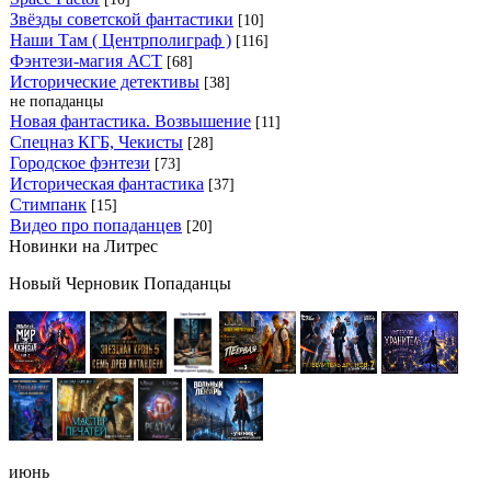
Звёзды советской фантастики
[10]
Наши Там ( Центрполиграф )
[116]
Фэнтези-магия АСТ
[68]
Исторические детективы
[38]
не попаданцы
Новая фантастика. Возвышение
[11]
Спецназ КГБ, Чекисты
[28]
Городское фэнтези
[73]
Историческая фантастика
[37]
Стимпанк
[15]
Видео про попаданцев
[20]
Новинки на Литрес
Новый Черновик Попаданцы
июнь