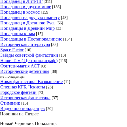
Попаданец в ЛитРПГ
[311]
Попаданец в другом мире
[186]
Попаданец в космос
[159]
Попаданец на другую планету
[48]
Попаданец в Древнюю Русь
[56]
Попаданцы в Древний Мир
[33]
Попаданцы к нам
[15]
Попаданцы в Постапокалипсис
[154]
Историческая литература
[35]
Space Factor
[10]
Звёзды советской фантастики
[10]
Наши Там ( Центрполиграф )
[116]
Фэнтези-магия АСТ
[68]
Исторические детективы
[38]
не попаданцы
Новая фантастика. Возвышение
[11]
Спецназ КГБ, Чекисты
[28]
Городское фэнтези
[73]
Историческая фантастика
[37]
Стимпанк
[15]
Видео про попаданцев
[20]
Новинки на Литрес
Новый Черновик Попаданцы