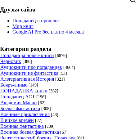
Друзья сайта
Попаданец в прошлое
Мир книг
Google AI Pro бесплатно 4 месяца
Категории раздела
Попаданцы новые книги
[6879]
Черновик
[380]
Аудиокниги про попаданцев
[4664]
Аудиокниги не фантастика
[53]
Альтернативная История
[321]
Бояръ-аниме
[149]
ПОПАДАНКА книги
[362]
Попаданец АСТ
[196]
Академия Магии
[62]
Боевая фантастика
[308]
Военные приключения
[48]
В вихре времён
[27]
Военная фантастика
[209]
Военная боевая фантастика
[67]
Фантастический боевик. Новая эра
[84]