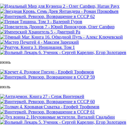
июнь
июль