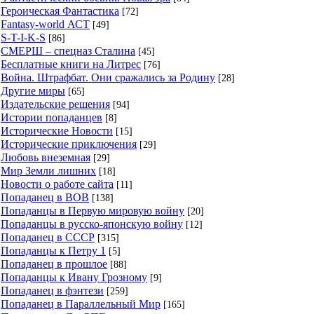
Героическая Фантастика
[72]
Fantasy-world АСТ
[49]
S-T-I-K-S
[86]
СМЕРШ – спецназ Сталина
[45]
Бесплатные книги на Литрес
[76]
Война. Штрафбат. Они сражались за Родину
[28]
Другие миры
[65]
Издательские решения
[94]
Истории попаданцев
[8]
Исторические Новости
[15]
Исторические приключения
[29]
Любовь внеземная
[29]
Мир Земли лишних
[18]
Новости о работе сайта
[11]
Попаданец в ВОВ
[138]
Попаданцы в Первую мировую войну
[20]
Попаданцы в русско-японскую войну
[12]
Попаданец в СССР
[315]
Попаданцы к Петру 1
[5]
Попаданец в прошлое
[88]
Попаданцы к Ивану Грозному
[9]
Попаданец в фэнтези
[259]
Попаданец в Параллельный Мир
[165]