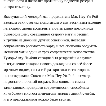
внезапности и позволит противнику подвести резервы
и отразить атаку.
Выступавший молодой маг-прорицатель Мак-Пеу Ун-Рой
взмахом руки отогнал помогавшего ему вести выступление
летающего дрона-ассистента, почтительно поклонился
руководившему совещанием старому магу и отошёл
к группе из дюжины других советников, позволяя
соправителю рассмотреть карту и всё спокойно обдумать.
Великий маг и один из трёх соправителей человечества
Тумор-Анху Ла-Фин сегодня был раздражён и слушал
выступление каждого нового докладчика со всё более
мрачным видом, но на сей раз критики с его стороны
не последовало. Советник Мак-Пеу Ун-Рой, несмотря
на достаточно юный возраст, был одним из самых
талантливых провидцев современности, способным
к глубокому многоступенчатому анализу линий судьбы,
и его предсказаниям можно было верить.