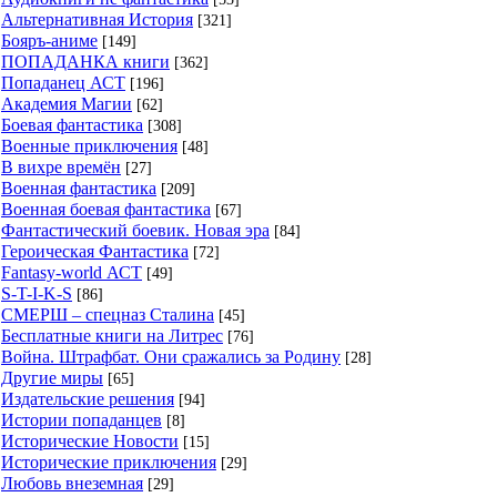
Альтернативная История
[321]
Бояръ-аниме
[149]
ПОПАДАНКА книги
[362]
Попаданец АСТ
[196]
Академия Магии
[62]
Боевая фантастика
[308]
Военные приключения
[48]
В вихре времён
[27]
Военная фантастика
[209]
Военная боевая фантастика
[67]
Фантастический боевик. Новая эра
[84]
Героическая Фантастика
[72]
Fantasy-world АСТ
[49]
S-T-I-K-S
[86]
СМЕРШ – спецназ Сталина
[45]
Бесплатные книги на Литрес
[76]
Война. Штрафбат. Они сражались за Родину
[28]
Другие миры
[65]
Издательские решения
[94]
Истории попаданцев
[8]
Исторические Новости
[15]
Исторические приключения
[29]
Любовь внеземная
[29]