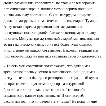
Долго размышлять соправитель не стал и велел сбросить
с тактического экрана лишние метки, вернув позицию
к изначальному состоянию. С явным трудом, опираясь
дрожащими руками на магический посох, старый Тумор-
Анху встал с кресла руководителя заседания и на
негнущихся ногах подошёл ближе к светящемуся экрану
на стене. Минуты три жутковатый старый маг поглядывал
то на тактическую карту, то на всё более тушующихся
и испуганно мнущихся советников. Наконец, великий маг
проговорил, даже не пытаясь скрывать своего недовольства:
– То есть мои советники хотят сказать, что даже имея
трёхкратное преимущество в численности бойцов, имея
воздушные силы быстрого реагирования и ударный кулак
из практически неуязвимой для врага штурмовой
бронетехники, они так и не смогли найти способа
справиться с нашим противником? И они всерьёз
рассчитывают, что я поверю в эту чушь?! Не пора ли мне