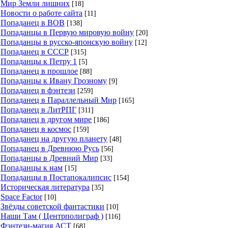
Мир Земли лишних
[18]
Новости о работе сайта
[11]
Попаданец в ВОВ
[138]
Попаданцы в Первую мировую войну
[20]
Попаданцы в русско-японскую войну
[12]
Попаданец в СССР
[315]
Попаданцы к Петру 1
[5]
Попаданец в прошлое
[88]
Попаданцы к Ивану Грозному
[9]
Попаданец в фэнтези
[259]
Попаданец в Параллельный Мир
[165]
Попаданец в ЛитРПГ
[311]
Попаданец в другом мире
[186]
Попаданец в космос
[159]
Попаданец на другую планету
[48]
Попаданец в Древнюю Русь
[56]
Попаданцы в Древний Мир
[33]
Попаданцы к нам
[15]
Попаданцы в Постапокалипсис
[154]
Историческая литература
[35]
Space Factor
[10]
Звёзды советской фантастики
[10]
Наши Там ( Центрполиграф )
[116]
Фэнтези-магия АСТ
[68]