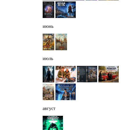
июнь
июль
август