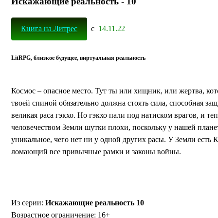
Искажающие реальность - 10
Книга на Литрес
с
14.11.22
LitRPG, близкое будущее, виртуальная реальность
Космос – опасное место. Тут ты или хищник, или жертва, кот
твоей спиной обязательно должна стоять сила, способная з
великая раса гэкхо. Но гэкхо пали под натиском врагов, и те
человечеством Земли шутки плохи, поскольку у нашей плане
уникальное, чего нет ни у одной других расы. У Земли ест
ломающий все привычные рамки и законы войны.
Из серии:
Искажающие реальность 10
Возрастное ограничение: 16+