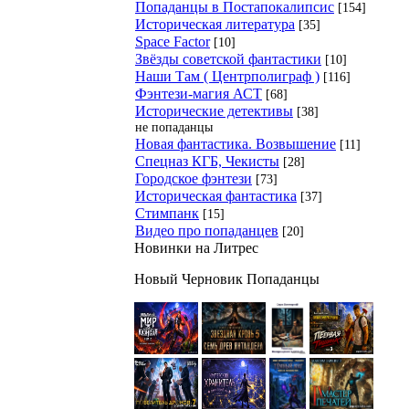
Попаданцы в Постапокалипсис
[154]
Историческая литература
[35]
Space Factor
[10]
Звёзды советской фантастики
[10]
Наши Там ( Центрполиграф )
[116]
Фэнтези-магия АСТ
[68]
Исторические детективы
[38]
не попаданцы
Новая фантастика. Возвышение
[11]
Спецназ КГБ, Чекисты
[28]
Городское фэнтези
[73]
Историческая фантастика
[37]
Стимпанк
[15]
Видео про попаданцев
[20]
Новинки на Литрес
Новый Черновик Попаданцы