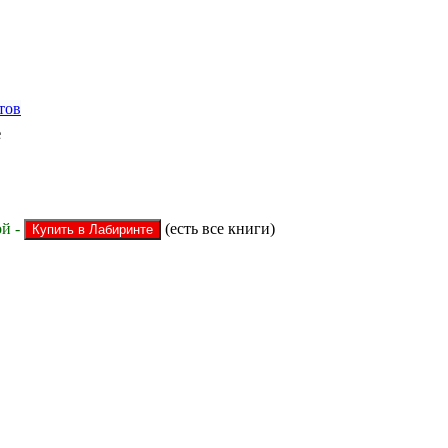
тов
е
й -
(есть все книги)