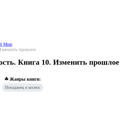
Попаданцы - лучшие книги
Библиотека
Каталог
Архи
ой Мир
Изменить прошлое
сть. Книга 10. Изменить прошлое
☘ Жанры книги:
Попаданец в космос