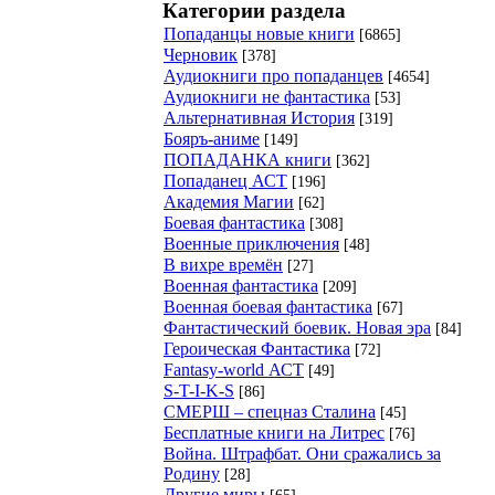
Категории раздела
Попаданцы новые книги
[6865]
Черновик
[378]
Аудиокниги про попаданцев
[4654]
Аудиокниги не фантастика
[53]
Альтернативная История
[319]
Бояръ-аниме
[149]
ПОПАДАНКА книги
[362]
Попаданец АСТ
[196]
Академия Магии
[62]
Боевая фантастика
[308]
Военные приключения
[48]
В вихре времён
[27]
Военная фантастика
[209]
Военная боевая фантастика
[67]
Фантастический боевик. Новая эра
[84]
Героическая Фантастика
[72]
Fantasy-world АСТ
[49]
S-T-I-K-S
[86]
СМЕРШ – спецназ Сталина
[45]
Бесплатные книги на Литрес
[76]
Война. Штрафбат. Они сражались за
Родину
[28]
Другие миры
[65]