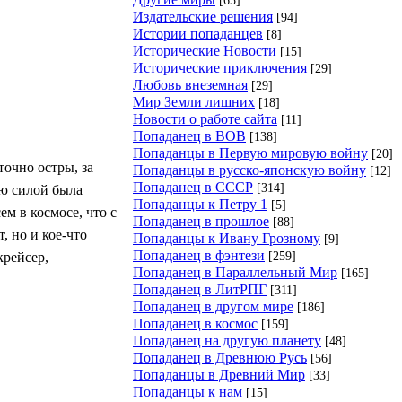
Издательские решения
[94]
Истории попаданцев
[8]
Исторические Новости
[15]
Исторические приключения
[29]
Любовь внеземная
[29]
Мир Земли лишних
[18]
Новости о работе сайта
[11]
Попаданец в ВОВ
[138]
Попаданцы в Первую мировую войну
[20]
точно остры, за
Попаданцы в русско-японскую войну
[12]
Попаданец в СССР
[314]
лю силой была
Попаданцы к Петру 1
[5]
ем в космосе, что с
Попаданец в прошлое
[88]
 но и кое-что
Попаданцы к Ивану Грозному
[9]
Попаданец в фэнтези
[259]
крейсер,
Попаданец в Параллельный Мир
[165]
Попаданец в ЛитРПГ
[311]
Попаданец в другом мире
[186]
Попаданец в космос
[159]
Попаданец на другую планету
[48]
Попаданец в Древнюю Русь
[56]
Попаданцы в Древний Мир
[33]
Попаданцы к нам
[15]