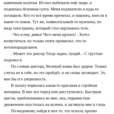
каменным палатам. Из них выбежали ещё люди, и
поднялась безумная суета. Меня подхватили и куда-то
потащили. Кто-то всё время причитал, и наконец, внесли в
какие-то покои. Тут же, появился какой-то мужчина, по
виду иностранец, который стал ощупывать тело.
- Что я ему, девка! Чего меня щупать! - Хотел
возмутиться, но только опять промычал, что-то
нечленораздельное.
- Может это доктор Тогда ладно, пущай. - С грустью
подумал я.
По словам доктора, Великий князь был здоров. Только
слегка не в себе, но это пройдёт, и он снова заговорит. Эх,
мне бы его уверенность.
В палату ворвалась какая-то красивая и стройная
женщина. В миг все перед нею расступились. Быстрым
шагом, приблизившись ко мне, она, порывистым
движением опустилась на колени, и заглянула мне в глаза.
По-видимому, найдя в них то, что искала, крепко