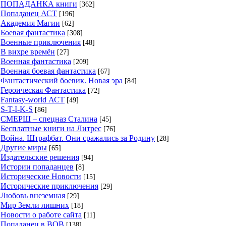
ПОПАДАНКА книги
[362]
Попаданец АСТ
[196]
Академия Магии
[62]
Боевая фантастика
[308]
Военные приключения
[48]
В вихре времён
[27]
Военная фантастика
[209]
Военная боевая фантастика
[67]
Фантастический боевик. Новая эра
[84]
Героическая Фантастика
[72]
Fantasy-world АСТ
[49]
S-T-I-K-S
[86]
СМЕРШ – спецназ Сталина
[45]
Бесплатные книги на Литрес
[76]
Война. Штрафбат. Они сражались за Родину
[28]
Другие миры
[65]
Издательские решения
[94]
Истории попаданцев
[8]
Исторические Новости
[15]
Исторические приключения
[29]
Любовь внеземная
[29]
Мир Земли лишних
[18]
Новости о работе сайта
[11]
Попаданец в ВОВ
[138]