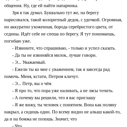
общения. Ну, где ей найти напарника.
Зря я так думал. Буквально тут же, на берегу
нарисовался, такой колоритный дедок, с удочкой. Огромная,
но аккуратно ухоженная, борода серебристого цвета, от
седины. Идёт себе не спеша по берегу. Я тут понимаешь,
погибаю уже.
- Извините, что спрашиваю, - только и успел сказать.
- Да ты не извиняйся милок, лучше говори.
- Э... Уважаемый.
- Ежели ты ко мне с уважением, так я завсегда рад
помочь. Меня, кстати, Петром кличут.
- Э... Петр, вы о чём
- Я про то, что пора уже наливать, а не лясы точить.
- А почему вы решили, что я вас приглашу
- Я же вижу, ты человек с понятием. Вона как поляну
накрыл, а сидишь один. По всему видно не алкаш какой-то,
да и на бомжа не похошь. Значит, что
- Что