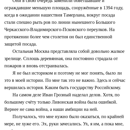
Они в свою очередь заменили обветшавшие и
ограждавшие меньшую площадь, сооружённые в 1394 году,
когда в ожидании нашествия Тамерлана, вокруг посада
стали спешно рыть ров по линии нынешнего Большого
Черкасского-Владимирского-Псковского переулков. На
протяжении более чем столетия он был единственной
защитой посада.
Остальная Москва представляла собой довольно жалкое
зрелище. Сплошь деревянная, она постоянно страдала от
пожаров и вновь отстраивалась.
Я не был историком и поэтому не мог понять, было ли
это в моей истории. По мне так это не важно. Здесь и сейчас
вершилась история. Каким быть государству Российскому.
На самом деле Иван Грозный наделал делов. Хотя, по
большому счёту только Ливонская война была ошибкой.
Вернее не сама война, а наши амбиции на ней.
Получалось, что мне нужно было оказаться, по крайней
мере, не хуже его. Эх, руки зачесались. Ух, я им, а пока мне,