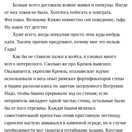
Больше всего доставали всякие мамки и опекуны. Нигде
от них покоя не было. Хотелось побегать и поиграть.
Фигушки. Великому Князю невместно сиё поведение, тьфу.
Ну, какое тут детство
Хуже всего, когда опекунам просто лень куда-нибудь
идти. Тысячу причин придумают, почему мне это нельзя.
Гады!
Как бы не ставили палки в колёса, я узнавал много
всего интересного. Сколько же про Кремль выяснил.
Оказывается, укрепляя Кремль, итальянские зодчие
использовали и весь опыт римских фортификаторов стены
и башни располагались по заветам хитроумного Витрувия
Надо, чтобы башни прерывали ход по стенам; если
неприятель завладеет одной частью стены, остальные были
бы от него отрезаны. Каждая башня являлась
самостоятельной крепостью отняв приставную лестницу,
гарнизон наглухо замыкался в каменной ограде, но в случае
необходимости мог скрыться потайными ходами. Круглые