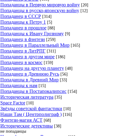
Попаданцы в Первую мировую войну
[20]
Попаданцы в русско-японскую войну
[12]
Попаданец в СССР
[314]
Попаданцы к Петру 1
[5]
Попаданец в прошлое
[88]
Попаданцы к Ивану Грозному
[9]
Попаданец в фэнтези
[259]
Попаданец в Параллельный Мир
[165]
Попаданец в ЛитРПГ
[311]
Попаданец в другом мире
[186]
Попаданец в космос
[159]
Попаданец на другую планету
[48]
Попаданец в Древнюю Русь
[56]
Попаданцы в Древний Мир
[33]
Попаданцы к нам
[15]
Попаданцы в Постапокалипсис
[154]
Историческая литература
[35]
Space Factor
[10]
Звёзды советской фантастики
[10]
Наши Там ( Центрполиграф )
[116]
Фэнтези-магия АСТ
[68]
Исторические детективы
[38]
не попаданцы