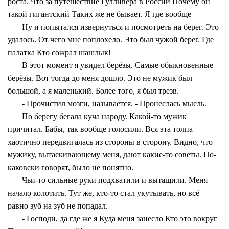
роста. Что за путешествие Гулливера в России Почему он
такой гигантский Таких же не бывает. Я где вообще
Ну и попытался извернуться и посмотреть на берег. Это
удалось. От чего мне поплохело. Это был чужой берег. Где
палатка Кто сожрал шашлык!
В этот момент я увидел берёзы. Самые обыкновенные
берёзы. Вот тогда до меня дошло. Это не мужик был
большой, а я маленький. Более того, я был трезв.
- Прочистил мозги, называется. - Пронеслась мысль.
По берегу бегала куча народу. Какой-то мужик
причитал. Бабы, так вообще голосили. Вся эта толпа
хаотично передвигалась из стороны в сторону. Видно, что
мужику, вытаскивающему меня, дают какие-то советы. По-
каковски говорят, было не понятно.
Чьи-то сильные руки подхватили и вытащили. Меня
начало колотить. Тут же, кто-то стал укутывать, но всё
равно зуб на зуб не попадал.
- Господи, да где же я Куда меня занесло Кто это вокруг