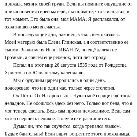
прижала меня к своей груди. Если вы помните ощущение от
прикосновения своей матери, вы поймёте, что я испытал, в
тот момент. Это была она, моя МАМА. Я расплакался, от
охватившего меня счастья.
В последующие дни, наконец, узнал, кем оказался.
Моей матерью была Елена Глинская, а я соответственно её
сыном. Звали меня Иван. ИВАН IV, но ещё далеко не
Грозный, а совсем ещё ребёнок, пяти лет отроду.
Попал я в этот мир 26 августа 1535 года от Рождества
Христова по Юлианскому календарю.
Мы с будущим царём родились в один день,
подозреваю, что и в один час, только через столетия.
Ох Пётр...Ох Назаров сын... Чуяло моё сердце ещё тогда
неладное. Не обошлось здесь без него. Только вот беда, что я
мог теперь сделать. Ведь сам просил немыслимое. Ведь сам
хотел свершить великое. Получите и распишитесь.
Думал ли, что так случится, когда трепался языком.
Будьте бдительны! Если вдруг встретите этого проходимца,