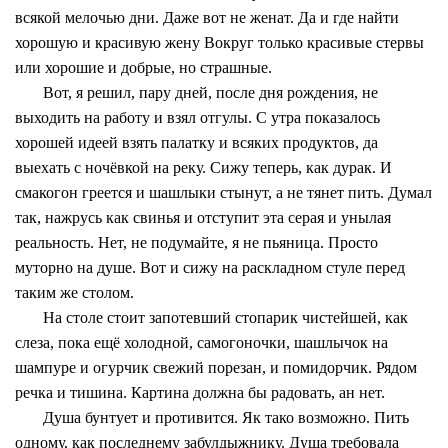
всякой мелочью дни. Даже вот не женат. Да и где найти
хорошую и красивую жену Вокруг только красивые стервы
или хорошие и добрые, но страшные.
Вот, я решил, пару дней, после дня рождения, не
выходить на работу и взял отгулы. С утра показалось
хорошей идеей взять палатку и всяких продуктов, да
выехать с ночёвкой на реку. Сижу теперь, как дурак. И
смакогон греется и шашлыки стынут, а не тянет пить. Думал
так, нажрусь как свинья и отступит эта серая и унылая
реальность. Нет, не подумайте, я не пьяница. Просто
муторно на душе. Вот и сижу на раскладном стуле перед
таким же столом.
На столе стоит запотевший стопарик чистейшей, как
слеза, пока ещё холодной, самогоночки, шашлычок на
шампуре и огурчик свежий порезан, и помидорчик. Рядом
речка и тишина. Картина должна бы радовать, ан нет.
Душа бунтует и противится. Як тако возможно. Пить
одному, как последнему забулдыжнику. Душа требовала