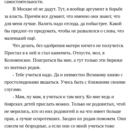
самостоятельности.
В Москве её не дадут. Тут, я вообще аргумент в борьбе
за власть. Причём все думают, что именно они знают, что
для меня лучше. Валить надо отсюда, да побыстрее. Какой
бы предлог-то придумать, чтобы не развалился о слова, что
маленький ещё.
Что делать, без одобрения матери ничего не получится.
Пристал я к ней и стал канючить. Отпусти, мол, в
Коломенское. Поиграться бы мне, а тут только эти бирюки
из знатных родов.
- Тебе учиться надо. Да и невместно Великому князю с
простолюдинами якшаться. Учись быть с ближними своими
слугами.
- Мам, ну мам, я учиться и там могу. Ко мне ведь и
боярских детей прислать можно. Только не родовитых, чтоб
не мерились, кто из них родовитей и на что имеет больше
прав, а лучше осиротевших. Заодно их родам поможем. Они
совсем не безродные, а если они со мной учиться тоже