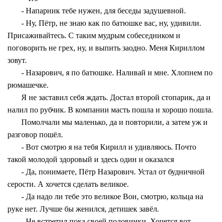
- Напарник тебе нужен, для беседы задушевной.
- Ну, Пётр, не знаю как по батюшке вас, ну, удивили.
Присаживайтесь. С таким мудрым собеседником и
поговорить не грех, ну, и выпить заодно. Меня Кириллом
зовут.
- Назарович, я по батюшке. Наливай и мне. Хлопнем по
рюмашечке.
Я не заставил себя ждать. Достал второй стопарик, да и
налил по рубчик. В компании масть пошла и хорошо пошла.
Помолчали мы маленько, да и повторили, а затем уж и
разговор пошёл.
- Вот смотрю я на тебя Кирилл и удивляюсь. Почто
такой молодой здоровый и здесь один и оказался
- Да, понимаете, Пётр Назарович. Устал от будничной
серости. А хочется сделать великое.
- Да надо ли тебе это великое Вон, смотрю, кольца на
руке нет. Лучше бы женился, детишек завёл.
- Не встретил пока своей половинки. Хочется вот