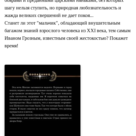
боярами и преданными царскими няньками, без которых
шагу нельзя ступить, но природная любознательность и
жажда великих свершений не дает покоя...
Станет ли этот "мальчик", обладающий внушительным
багажом знаний взрослого человека из XXI века, тем самым
Иваном Грозным, известным своей жестокостью? Покажет
время!