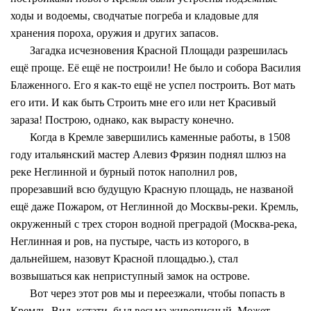
ходы и водоемы, сводчатые погреба и кладовые для
хранения пороха, оружия и других запасов.
Загадка исчезновения Красной Площади разрешилась
ещё проще. Её ещё не построили! Не было и собора Василия
Блаженного. Его я как-то ещё не успел построить. Вот мать
его ити. И как быть Строить мне его или нет Красивый
зараза! Построю, однако, как вырасту конечно.
Когда в Кремле завершились каменные работы, в 1508
году итальянский мастер Алевиз Фрязин поднял шлюз на
реке Неглинной и бурный поток наполнил ров,
прорезавший всю будущую Красную площадь, не названой
ещё даже Пожаром, от Неглинной до Москвы-реки. Кремль,
окруженный с трех сторон водной преградой (Москва-река,
Неглинная и ров, на пустыре, часть из которого, в
дальнейшем, назовут Красной площадью.), стал
возвышаться как неприступный замок на острове.
Вот через этот ров мы и переезжали, чтобы попасть в
Кремль. Вид, кстати, был весьма живописный. Может