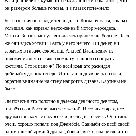
В лицо прилетел кулак, от неожиданности показалось, что
он размером больше головы, и в глазах потемнело.
Без сознания он находился недолго. Когда очнулся, как раз
услышал, как взревел неухоженный мотор мерседеса.
Уехали. Значит, минут пять-десять прошло, не больше. Чего
же они здесь хотели? Взять у него нечего. Ни денег, ни
зарытых в гараже сокровищ. Андрей Васильевич из
положения лёжа оглядел комнату и пополз собирать
костыли. Это ж надо ж? По всей комнате раскидал,
добирайся до них теперь. И только поднявшись на ноги,
обратил внимание на стену напротив дивана. Картины не
было.
Он повесил это полотно в далёком девяносто девятом,
привёз его в Россию вместе с женой. История старая, все
друзья и знакомые в курсе его последнего рейса. Они тогда
очень хорошо попали под Джамбой. Савимби со всей своей
партизанской армией драпал, бросив всё, в том числе и тот