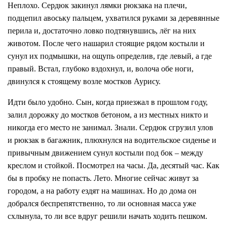
Неплохо. Сердюк закинул лямки рюкзака на плечи,
подцепил авоську пальцем, ухватился руками за деревянные
перила и, достаточно ловко подтянувшись, лёг на них
животом. После чего нашарил стоящие рядом костыли и
сунул их подмышки, на ощупь определив, где левый, а где
правый. Встал, глубоко вздохнул, и, волоча обе ноги,
двинулся к стоящему возле мостков Аурису.
Идти было удобно. Сын, когда приезжал в прошлом году,
залил дорожку до мостков бетоном, а из местных никто и
никогда его место не занимал. Знали. Сердюк сгрузил улов
и рюкзак в багажник, плюхнулся на водительское сиденье и
привычным движением сунул костыли под бок – между
креслом и стойкой. Посмотрел на часы. Да, десятый час. Как
бы в пробку не попасть. Лето. Многие сейчас живут за
городом, а на работу ездят на машинах. Но до дома он
добрался беспрепятственно, то ли основная масса уже
схлынула, то ли все вдруг решили начать ходить пешком.