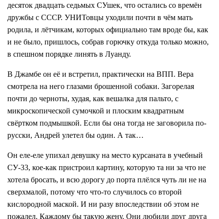
десяток двадцать седьмых СУшек, что остались со времён
дружбы с СССР. УНИТовцы уходили почти в чём мать
родила, и лётчикам, которых официально там вроде бы, как
и не было, пришлось, собрав горючку откуда только можно,
в спешном порядке линять в Луанду.
В Джамбе он её и встретил, практически на ВПП. Вера
смотрела на него глазами брошенной собаки. Загорелая
почти до черноты, худая, как вешалка для пальто, с
микроскопической сумочкой и плоским квадратным
свёртком подмышкой. Если бы она тогда не заговорила по-
русски, Андрей улетел бы один. А так…
Он еле-еле упихал девушку на место курсаната в учебный
СУ-33, кое-как пристроил картину, которую та ни за что не
хотела бросать, и всю дорогу до порта плёлся чуть ли не на
сверхмалой, потому что что-то случилось со второй
кислородной маской. И ни разу впоследствии об этом не
пожалел. Каждому бы такую жену. Они любили друг друга