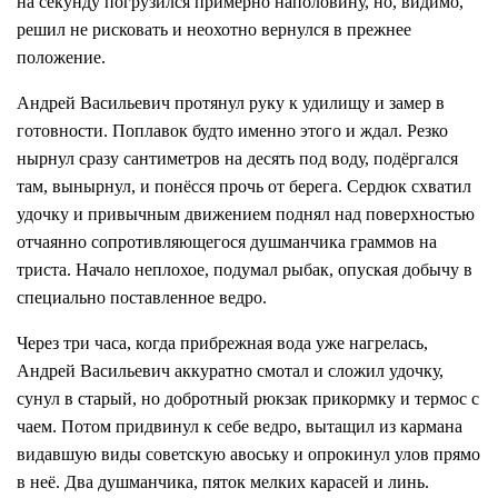
на секунду погрузился примерно наполовину, но, видимо,
решил не рисковать и неохотно вернулся в прежнее
положение.
Андрей Васильевич протянул руку к удилищу и замер в
готовности. Поплавок будто именно этого и ждал. Резко
нырнул сразу сантиметров на десять под воду, подёргался
там, вынырнул, и понёсся прочь от берега. Сердюк схватил
удочку и привычным движением поднял над поверхностью
отчаянно сопротивляющегося душманчика граммов на
триста. Начало неплохое, подумал рыбак, опуская добычу в
специально поставленное ведро.
Через три часа, когда прибрежная вода уже нагрелась,
Андрей Васильевич аккуратно смотал и сложил удочку,
сунул в старый, но добротный рюкзак прикормку и термос с
чаем. Потом придвинул к себе ведро, вытащил из кармана
видавшую виды советскую авоську и опрокинул улов прямо
в неё. Два душманчика, пяток мелких карасей и линь.