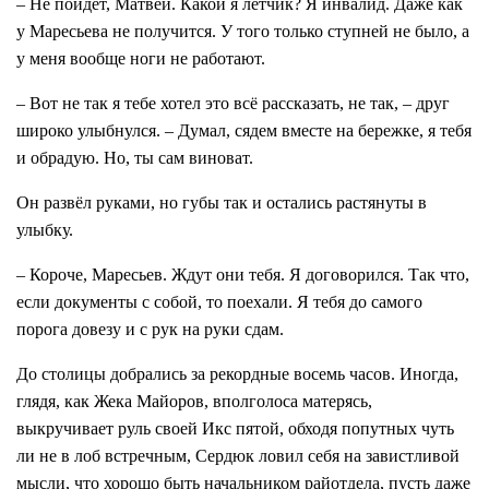
– Не пойдёт, Матвей. Какой я лётчик? Я инвалид. Даже как
у Маресьева не получится. У того только ступней не было, а
у меня вообще ноги не работают.
– Вот не так я тебе хотел это всё рассказать, не так, – друг
широко улыбнулся. – Думал, сядем вместе на бережке, я тебя
и обрадую. Но, ты сам виноват.
Он развёл руками, но губы так и остались растянуты в
улыбку.
– Короче, Маресьев. Ждут они тебя. Я договорился. Так что,
если документы с собой, то поехали. Я тебя до самого
порога довезу и с рук на руки сдам.
До столицы добрались за рекордные восемь часов. Иногда,
глядя, как Жека Майоров, вполголоса матерясь,
выкручивает руль своей Икс пятой, обходя попутных чуть
ли не в лоб встречным, Сердюк ловил себя на завистливой
мысли, что хорошо быть начальником райотдела, пусть даже