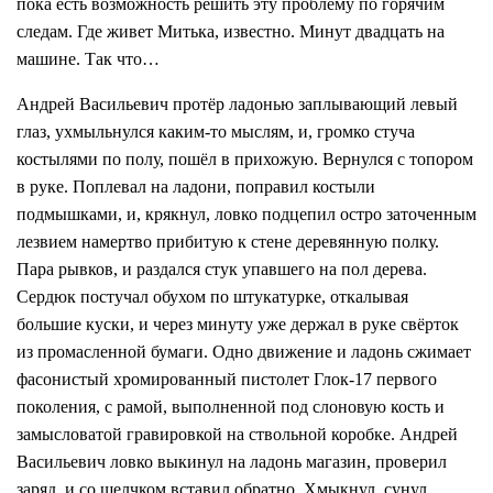
пока есть возможность решить эту проблему по горячим
следам. Где живет Митька, известно. Минут двадцать на
машине. Так что…
Андрей Васильевич протёр ладонью заплывающий левый
глаз, ухмыльнулся каким-то мыслям, и, громко стуча
костылями по полу, пошёл в прихожую. Вернулся с топором
в руке. Поплевал на ладони, поправил костыли
подмышками, и, крякнул, ловко подцепил остро заточенным
лезвием намертво прибитую к стене деревянную полку.
Пара рывков, и раздался стук упавшего на пол дерева.
Сердюк постучал обухом по штукатурке, откалывая
большие куски, и через минуту уже держал в руке свёрток
из промасленной бумаги. Одно движение и ладонь сжимает
фасонистый хромированный пистолет Глок-17 первого
поколения, с рамой, выполненной под слоновую кость и
замысловатой гравировкой на ствольной коробке. Андрей
Васильевич ловко выкинул на ладонь магазин, проверил
заряд, и со щелчком вставил обратно. Хмыкнул, сунул