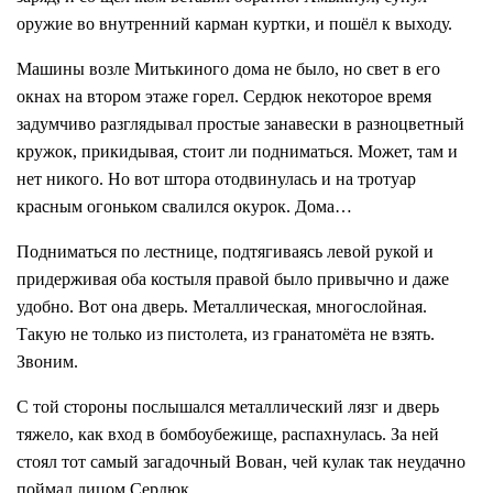
оружие во внутренний карман куртки, и пошёл к выходу.
Машины возле Митькиного дома не было, но свет в его
окнах на втором этаже горел. Сердюк некоторое время
задумчиво разглядывал простые занавески в разноцветный
кружок, прикидывая, стоит ли подниматься. Может, там и
нет никого. Но вот штора отодвинулась и на тротуар
красным огоньком свалился окурок. Дома…
Подниматься по лестнице, подтягиваясь левой рукой и
придерживая оба костыля правой было привычно и даже
удобно. Вот она дверь. Металлическая, многослойная.
Такую не только из пистолета, из гранатомёта не взять.
Звоним.
С той стороны послышался металлический лязг и дверь
тяжело, как вход в бомбоубежище, распахнулась. За ней
стоял тот самый загадочный Вован, чей кулак так неудачно
поймал лицом Сердюк.