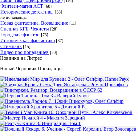
Наши Там ( Центрполиграф )
[116]
Фэнтези-магия АСТ
[68]
Исторические детективы
[38]
не попаданцы
Новая фантастика. Возвышение
[11]
Спецназ КГБ, Чекисты
[28]
Городское фэнтези
[73]
Историческая фантастика
[37]
Стимпанк
[15]
Видео про попаданцев
[20]
Новинки на Литрес
Новый Черновик Попаданцы