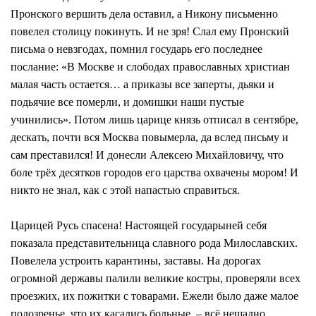
Пронского вершить дела оставил, а Никону письменно
повелел столицу покинуть. И не зря! Слал ему Пронский
письма о невзгодах, помнил государь его последнее
послание: «В Москве и слободах православных христиан
малая часть остается… а приказы все заперты, дьяки и
подьячие все померли, и домишки наши пустые
учинились». Потом лишь царице князь отписал в сентябре,
дескать, почти вся Москва повымерла, да вслед письму и
сам преставился! И донесли Алексею Михайловичу, что
боле трёх десятков городов его царства охвачены мором! И
никто не знал, как с этой напастью справиться.
Царицей Русь спасена! Настоящей государыней себя
показала представительница славного рода Милославских.
Повелела устроить карантины, заставы. На дорогах
огромной державы палили великие костры, проверяли всех
проезжих, их пожитки с товарами. Ежели было даже малое
подозренье, что их касались больные, – всё нещадно