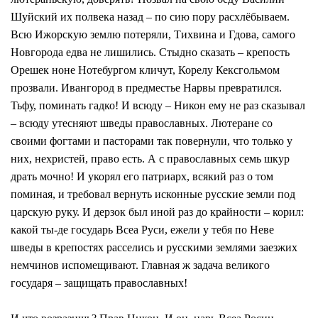
Шуйский их полвека назад – по сию пору расхлёбываем.
Всю Ижорскую землю потеряли, Тихвина и Гдова, самого
Новгорода едва не лишились. Стыдно сказать – крепость
Орешек ноне Нотебургом кличут, Корелу Кексгольмом
прозвали. Ивангород в предместье Нарвы превратился.
Тьфу, поминать гадко! И всюду – Никон ему не раз сказывал
– всюду утесняют шведы православных. Лютеране со
своими фогтами и пасторами так повернули, что только у
них, нехристей, право есть. А с православных семь шкур
драть мочно! И укорял его патриарх, всякий раз о том
поминая, и требовал вернуть исконные русские земли под
царскую руку. И дерзок был иной раз до крайности – корил:
какой ты-де государь Всеа Руси, ежели у тебя по Неве
шведы в крепостях расселись и русскими землями заезжих
немчинов испомещивают. Главная ж задача великого
государя – защищать православных!