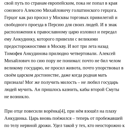
свой путь по странам европейским, пока не попал в края
союзного Алексею Михайловичу голштинского герцога.
Герцог как раз просил у Москвы торговых привилегий и
свободного проезда в Персию для своих людей. И в знак
расположения к православному царю изловил и передал
ему Анкудинку, которого привезли с великими
предосторожностями в Москву. И вот три лета назад
Тимофея Анкудинова прилюдно четвертовали. Алексей
Михайлович по сию пору не понимал: почто не бил челом
великому государю, не просил живота, почто упорствовал в
своём царском достоинстве, даже когда родная мать
признала! Мог же получить милость – не любил государь
людей мучить. Ан пришлось казнить, кабы второй Смуты
не возникло.
При отце повесили ворёнка[4], при нём взошёл на плаху
Анкудинка. Царь вновь поёжился – теперь от пробежавшей
по телу нервной дрожи. Удел такой у тех, кто неосторожно к