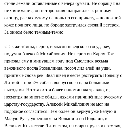
столе лежали оставленные с вечера бумаги. Не обращая на
них внимания, он неторопливо направился к резному
оконцу, распахнутому на ночь по его приказу, – по нежной
коже полного лица, по бороде заструился свежий ветерок.
За окном было темным-темно.
«Так же тёмны, верно, и мысли шведского государя», –
подумал Алексей Михайлович. Не верил он Карлу. Тот
прислал ему в минувшем году под Смоленск весьма
вежливого посла Розенлинда, посол лил елей на уши,
приятные слова рёк. Звал швед вместе растерзать Польшу с
Литвой – причём соблазнял русского царя большими
выгодами. Но эта охота более напоминала травлю, и,
несмотря на многие обиды, ляхами причинённые русскому
царству-государству, Алексей Михайлович не мог на
подобное согласиться! Тем более он вернул уже Белую и
Малую Русь, укрепился на Волыни и на Подолии, в
Великом Княжестве Литовском, на старых русских землях,