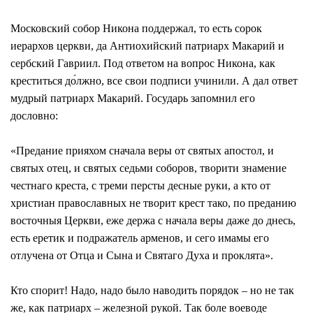
Московский собор Никона поддержал, то есть сорок
иерархов церкви, да Антиохийский патриарх Макарий и
сербский Гавриил. Под ответом на вопрос Никона, как
креститься до́лжно, все свои подписи учинили. А дал ответ
мудрый патриарх Макарий. Государь запомнил его
дословно:
«Предание прияхом сначала веры от святых апостол, и
святых отец, и святых седьми соборов, творити знамение
честнаго креста, с треми персты десные руки, а кто от
христиан православных не творит крест тако, по преданию
восточныя Церкви, еже держа с начала веры даже до днесь,
есть еретик и подражатель арменов, и сего имамы его
отлучена от Отца и Сына и Святаго Духа и проклята».
Кто спорит! Надо, надо было наводить порядок – но не так
же, как патриарх – железной рукой. Так боле воеводе