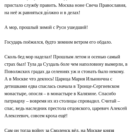
пристало службу править. Москва ноне Свеча Православия,
на неё ж равняться до́лжно и в делах!
А мор, прошлый зимой с Руси ушедший!
Государь поёжился, будто зимним ветром его обдало.
Сколь бед мор наделал! Прошлым летом и осенью самый
страх был! Тула да Суздаль боле чем наполовину вымерли, в
Поволжских градах да селениях уж и стонать было некому.
А в Москве что деялось! Царица Мария Ильинична с
детишками едва спаслась сначала в Троице-Сергиевском
монастыре, опосля – в монастыре в Калязине. Спасибо
патриарху – вовремя их из столицы спровадил. Считай –
спас, ведь наследник престола отцовского, царевич Алексей
Алексеевич, совсем кроха ещё!
Сам он тогда войну за Смоленск вёл, на Москве князя