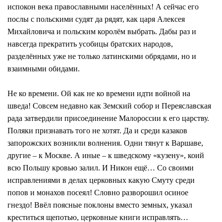
испокон века православными населённых! А сейчас его
послы с польскими судят да рядят, как царя Алексея
Михайловича и польским королём выбрать. Дабы раз и
навсегда прекратить усобицы братских народов,
разделённых уже не только латинскими обрядами, но и
взаимными обидами.
Не ко времени. Ой как не ко времени идти войной на
шведа! Совсем недавно как Земский собор и Переяславская
рада затвердили присоединение Малороссии к его царству.
Поляки признавать того не хотят. Да и среди казаков
запорожских возникли волнения. Одни тянут к Варшаве,
другие – к Москве. А иные – к шведскому «кузену», коий
всю Польшу кровью залил. И Никон ещё… Со своими
исправлениями в делах церковных какую Смуту среди
попов и монахов посеял! Словно разворошил осиное
гнездо! Ввёл поясные поклоны вместо земных, указал
креститься щепотью, церковные книги исправлять…