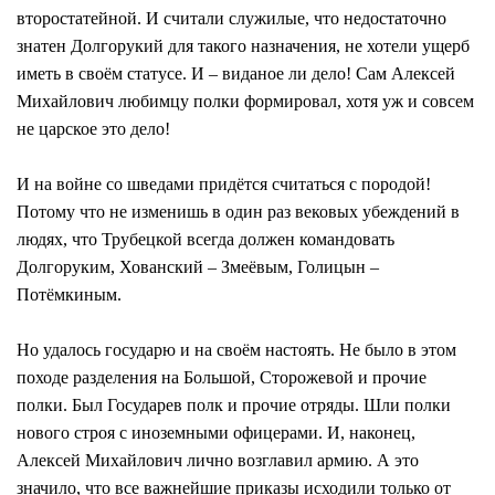
второстатейной. И считали служилые, что недостаточно
знатен Долгорукий для такого назначения, не хотели ущерб
иметь в своём статусе. И – виданое ли дело! Сам Алексей
Михайлович любимцу полки формировал, хотя уж и совсем
не царское это дело!
И на войне со шведами придётся считаться с породой!
Потому что не изменишь в один раз вековых убеждений в
людях, что Трубецкой всегда должен командовать
Долгоруким, Хованский – Змеёвым, Голицын –
Потёмкиным.
Но удалось государю и на своём настоять. Не было в этом
походе разделения на Большой, Сторожевой и прочие
полки. Был Государев полк и прочие отряды. Шли полки
нового строя с иноземными офицерами. И, наконец,
Алексей Михайлович лично возглавил армию. А это
значило, что все важнейшие приказы исходили только от