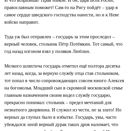
И что возразишь? Прав Никон. И он, царь Всеа Росии,
православным поможет! Сам-то на Ригу пойдёт – удар в
самое сердце шведского господства нанести, но и к Неве
войско направит.
Туда уж был отправлен – государь за этим проследил –
верный человек, стольник Пётр Потёмкин. Тот самый, что
год назад изгоном взял у поляков Люблин.
Мелкого шляхтича государь отметил ещё полтора десятка
лет назад, когда, за верную службу отца став стольником,
тот попал в число сопровождающих совсем юного Алексея
на богомолья. Младший сын в скромной московской семье
главным назначением своим видел службу государю,
прекрасно понимал: стольник – предел мечтаний для
незнатного дворянина. И служил из чести, не за злато! Но
верных да глупых было в избытке. Государь, увы, часто
убеждался: иной верный дурак таких дров наломает, что