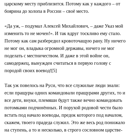
царскому месту приблизится. Потому как у каждого – от
боярина до холопа в России – своё место.
«Да уж, – подумал Алексей Михайлович, – даже Указ мой
изменить то не мочен!». И так вдруг тоскливо ему стало.
Потому как сам разбередил кровоточащую рану. Ну ничего
не мог он, владыка огромной державы, ничего не мог
поделать с местничеством. И даже в этой войне он,
самодержец, вынужден считаться в первую голову с
породой своих воевод![5]
Так уж повелось на Руси, что все служилые люди знали:
если пращуры одних командовали пращурами других, то и
все дети, внуки, племяши будут также вечно командовать
потомками подчинённых. И порухой родовой чести было
встать под начало воеводы, предок которого под началом,
скажем, твоего прадеда служил. Это же весь род понижало
на ступень, а то и несколько, в строго сословном царстве-