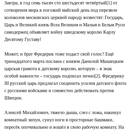
Завтра, в год семь тысяч сто шестьдесят четвёртый[1] от
сотворения мира в погожий майский день под перезвон
колоколов московских церквей народу возвестят: Государь,
Царь и Великий князь Всеа Великия и Малыя и Белыя Руси
самодержец объявляет войну шведскому королю Карлу
Десятому Густаву!
Может, и брат Фредерик тоже подаст свой голос? Ещё
тринадцатого марта послана с князем Данилой Мышецким
царская грамота к датскому королю, которую – в знак
особой важности – государь подписал лично[2]. Фредерику
III русский царь предлагал соединить усилия датского флота
с русскими войсками и совместно действовать против
Швеции.
Алексей Михайлович, тяжело дыша, слез с ложа, накинул
комнатный зипун, сунул ноги в просторные башмаки,
пересёк опочивальню и вошёл в свою рабочую комнату. На