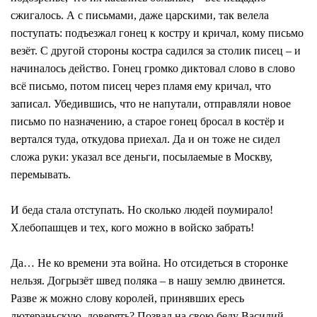
сжигалось. А с письмами, даже царскими, так велела
поступать: подъезжал гонец к костру и кричал, кому письмо
везёт. С другой стороны костра садился за столик писец – и
начиналось действо. Гонец громко диктовал слово в слово
всё письмо, потом писец через пламя ему кричал, что
записал. Убедившись, что не напутали, отправляли новое
письмо по назначению, а старое гонец бросал в костёр и
вертался туда, откудова приехал. Да и он тоже не сидел
сложа руки: указал все деньги, посылаемые в Москву,
перемывать.
И беда стала отступать. Но сколько людей поумирало!
Хлебопашцев и тех, кого можно в войско забрать!
Да… Не ко времени эта война. Но отсидеться в сторонке
нельзя. Догрызёт швед поляка – в нашу землю двинется.
Разве ж можно слову королей, принявших ересь
лютераньскую, доверять? Позвал на свою беду Василий