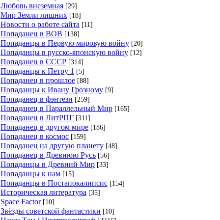
Любовь внеземная
[29]
Мир Земли лишних
[18]
Новости о работе сайта
[11]
Попаданец в ВОВ
[138]
Попаданцы в Первую мировую войну
[20]
Попаданцы в русско-японскую войну
[12]
Попаданец в СССР
[314]
Попаданцы к Петру 1
[5]
Попаданец в прошлое
[88]
Попаданцы к Ивану Грозному
[9]
Попаданец в фэнтези
[259]
Попаданец в Параллельный Мир
[165]
Попаданец в ЛитРПГ
[311]
Попаданец в другом мире
[186]
Попаданец в космос
[159]
Попаданец на другую планету
[48]
Попаданец в Древнюю Русь
[56]
Попаданцы в Древний Мир
[33]
Попаданцы к нам
[15]
Попаданцы в Постапокалипсис
[154]
Историческая литература
[35]
Space Factor
[10]
Звёзды советской фантастики
[10]