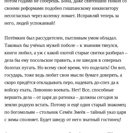
потом годами не соберёшь. Бона, даже святейший Никон со
своими реформами подобно гишпанскому инквизитору
несогласных через коленку ломает. Исправляй теперь за
него, людей успокаивай!
Потёмкин был рассудителен, пытливым умом обладал.
Таковых бы учёных мужей поболе – к знаниям тянулся,
книги любил, а уж с какой охотой старые свитки разбирал –
дела бы ему посольские править, а не шведов в северных
болотах пугать. Но всему своё время, что поделать! Он вот,
государь, тоже ведь любит свои мысли бумаге доверять, а
скоро придётся откладывать перо, надевать до-спех да к
войску ехать, Ливонию воевать. Нет! Все, способные
вершить дела – от царя до ратника – должны сегодня за
землю родную встать. Потому и ещё один старый знакомец
по богомольям – стольник Семён Змеёв – тайный указ царя
с зимы сполняет. Будет шведу от него знатный гостинец!