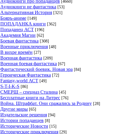
Аудиокниги про попаданцев
[4660]
Аудиокниги не фантастика
[53]
Альтернативная История
[321]
Бояръ-аниме
[149]
ПОПАДАНКА книги
[362]
Попаданец АСТ
[196]
Академия Магии
[62]
Боевая фантастика
[308]
Военные приключения
[48]
В вихре времён
[27]
Военная фантастика
[209]
Военная боевая фантастика
[67]
Фантастический боевик. Новая эра
[84]
Героическая Фантастика
[72]
Fantasy-world АСТ
[49]
S-T-I-K-S
[86]
СМЕРШ – спецназ Сталина
[45]
Бесплатные книги на Литрес
[76]
Война. Штрафбат. Они сражались за Родину
[28]
Другие миры
[65]
Издательские решения
[94]
Истории попаданцев
[8]
Исторические Новости
[15]
Исторические приключения
[29]