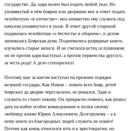
государстве. Да, царь волен был издать любой указ. Но
упомянутый в нём боярин или дворянин мог в ответ подать
челобитную «в отечестве»: мол невместно ему служить под
началом упомянутого в указе. В ответ другой стороной
подавалась челобитная «о бесчестье и оборони», и делом
занималась Боярская дума. Поднимались разрядные книги,
изучались старые записи. И не считался истец ослушником:
он не против царя выступал, а против первенства другого,
за честь рода! А дело стопорилось!
Поэтому шаг за шагом наступал на прежние порядки
великий государь. Как Никон – ломать всех бояр, детей
боярских да дворян через колено, не решался. Эдак и
служить-то станет некому. Он прекрасно помнил, как решил
дать на войне особое командование и полки своему
любимцу князю Юрию Алексеевичу Долгорукому – а к
нему никто из благородных людей служить не пошёл!
Потому как князь относился хоть и к аристократии, но