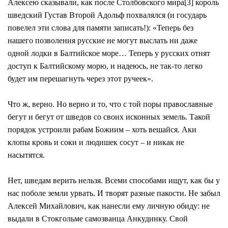
Алексею сказывали, как после Столбовского мира[3] король
шведский Густав Второй Адольф похвалялся (и государь
повелел эти слова для памяти записать!): «Теперь без
нашего позволения русские не могут выслать ни даже
одной лодки в Балтийское море… Теперь у русских отнят
доступ к Балтийскому морю, и надеюсь, не так-то легко
будет им перешагнуть через этот ручеек».
Что ж, верно. Но верно и то, что с той поры православные
бегут и бегут от шведов со своих исконных земель. Такой
порядок устроили рабам Божиим – хоть вешайся. Аки
клопы кровь и соки и людишек сосут – и никак не
насытятся.
Нет, шведам верить нельзя. Всеми способами ищут, как бы у
нас поболе земли урвать. И творят разные пакости. Не забыл
Алексей Михайлович, как нанесли ему личную обиду: не
выдали в Стокгольме самозванца Анкудинку. Свой