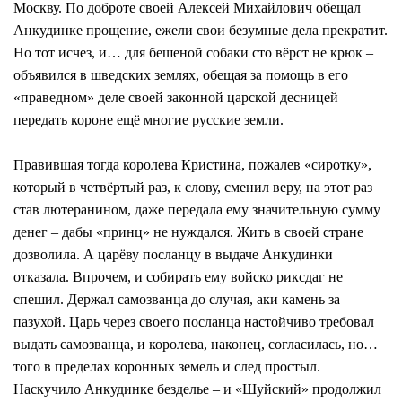
Москву. По доброте своей Алексей Михайлович обещал
Анкудинке прощение, ежели свои безумные дела прекратит.
Но тот исчез, и… для бешеной собаки сто вёрст не крюк –
объявился в шведских землях, обещая за помощь в его
«праведном» деле своей законной царской десницей
передать короне ещё многие русские земли.
Правившая тогда королева Кристина, пожалев «сиротку»,
который в четвёртый раз, к слову, сменил веру, на этот раз
став лютеранином, даже передала ему значительную сумму
денег – дабы «принц» не нуждался. Жить в своей стране
дозволила. А царёву посланцу в выдаче Анкудинки
отказала. Впрочем, и собирать ему войско риксдаг не
спешил. Держал самозванца до случая, аки камень за
пазухой. Царь через своего посланца настойчиво требовал
выдать самозванца, и королева, наконец, согласилась, но…
того в пределах коронных земель и след простыл.
Наскучило Анкудинке безделье – и «Шуйский» продолжил