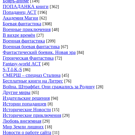
Бояръ-аниме
[149]
ПОПАДАНКА книги
[362]
Попаданец АСТ
[196]
Академия Магии
[62]
Боевая фантастика
[308]
Военные приключения
[48]
В вихре времён
[27]
Военная фантастика
[209]
Военная боевая фантастика
[67]
Фантастический боевик. Новая эра
[84]
Героическая Фантастика
[72]
Fantasy-world АСТ
[49]
S-T-I-K-S
[86]
СМЕРШ – спецназ Сталина
[45]
Бесплатные книги на Литрес
[76]
Война. Штрафбат. Они сражались за Родину
[28]
Другие миры
[65]
Издательские решения
[94]
Истории попаданцев
[8]
Исторические Новости
[15]
Исторические приключения
[29]
Любовь внеземная
[29]
Мир Земли лишних
[18]
Новости о работе сайта
[11]