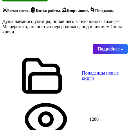
⚔️
🤖
🔮
🌀
Боевая магия,
Боевые роботы,
Бояръ-аниме,
Попаданцы
Душа наемного убийцы, попавшего в тело юного Тимофея
Мещерского, полностью переродилась, под влиянием Силы
крови
Попаданцы новые
книги
1280