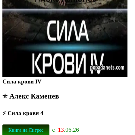
Сила крови IV
⭐ Алекс Каменев
⚡ Сила крови 4
с
13
.06.26
Книга на Литрес