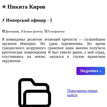
⭐ Никита Киров
⚡ Имперский офицер - 1
⚙️
⚔️
🚀
Дизельпанк,
Боевое фэнтези,
Технофэнтези
Я командовал десантом летающей крепости — сильнейшим
оружием Империи. Но удача переменчива. Во время
грандиозного воздушного сражения наша махина получила
критические повреждения. Я был тяжело ранен, а мой отряд,
спустившись на землю, оказался в глухом вражеском
окружении.
Попаданцы новые
книги