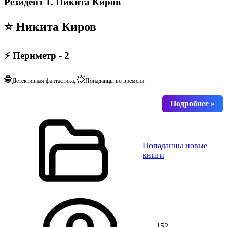
Резидент 1. Никита Киров
⭐ Никита Киров
⚡ Периметр - 2
🕵️
💥
Детективная фантастика,
Попаданцы во времени
Попаданцы новые
книги
152