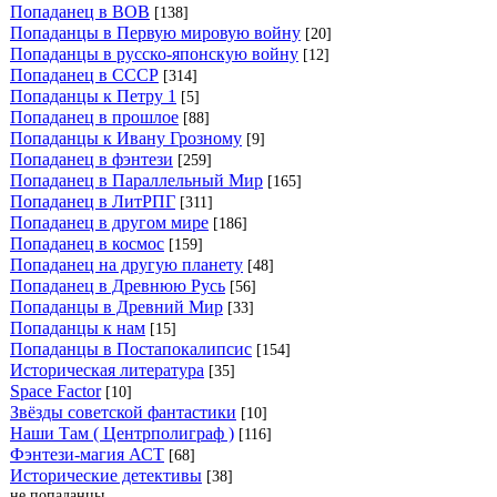
Попаданец в ВОВ
[138]
Попаданцы в Первую мировую войну
[20]
Попаданцы в русско-японскую войну
[12]
Попаданец в СССР
[314]
Попаданцы к Петру 1
[5]
Попаданец в прошлое
[88]
Попаданцы к Ивану Грозному
[9]
Попаданец в фэнтези
[259]
Попаданец в Параллельный Мир
[165]
Попаданец в ЛитРПГ
[311]
Попаданец в другом мире
[186]
Попаданец в космос
[159]
Попаданец на другую планету
[48]
Попаданец в Древнюю Русь
[56]
Попаданцы в Древний Мир
[33]
Попаданцы к нам
[15]
Попаданцы в Постапокалипсис
[154]
Историческая литература
[35]
Space Factor
[10]
Звёзды советской фантастики
[10]
Наши Там ( Центрполиграф )
[116]
Фэнтези-магия АСТ
[68]
Исторические детективы
[38]
не попаданцы