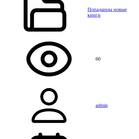
Попаданцы новые
книги
60
admin