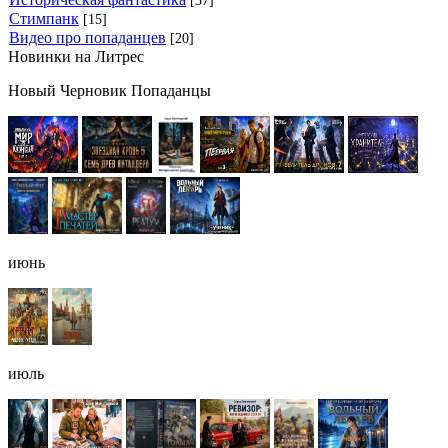
[37]
Стимпанк
[15]
Видео про попаданцев
[20]
Новинки на Литрес
Новый Черновик Попаданцы
июнь
июль