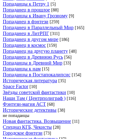
Попаданцы к Петру 1
[5]
Попаданец в прошлое
[88]
Попаданцы к Ивану Грозному
[9]
Попаданец в фэнтези
[259]
Попаданец в Параллельный Мир
[165]
Попаданец в ЛитРПГ
[311]
Попаданец в другом мире
[186]
Попаданец в космос
[159]
Попаданец на другую планету
[48]
Попаданец в Древнюю Русь
[56]
Попаданцы в Древний Мир
[33]
Попаданцы к нам
[15]
Попаданцы в Постапокалипсис
[154]
Историческая литература
[35]
Space Factor
[10]
Звёзды советской фантастики
[10]
Наши Там ( Центрполиграф )
[116]
Фэнтези-магия АСТ
[68]
Исторические детективы
[38]
не попаданцы
Новая фантастика. Возвышение
[11]
Спецназ КГБ, Чекисты
[28]
Городское фэнтези
[73]
Историческая фантастика