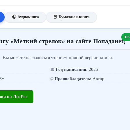
🎧 Аудиокнига
📕 Бумажная книга
По
игу «Меткий стрелок» на сайте Попаданец
. Вы можете насладиться чтением полной версии книги.
📅
Год написания:
2025
6+
©️
Правообладатель:
Автор
рия на ЛитРес