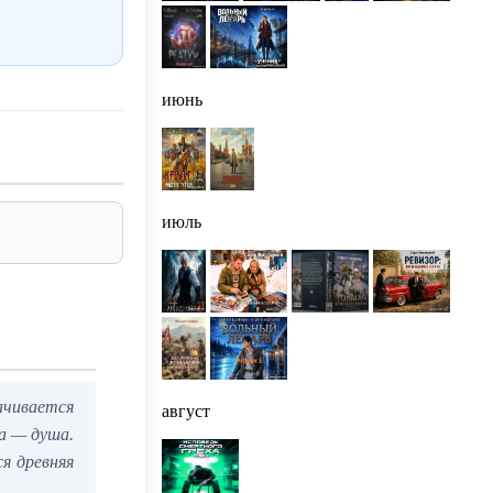
июнь
июль
ачивается
август
ка — душа.
я древняя