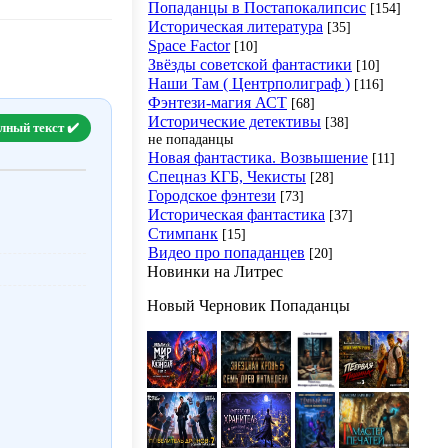
Попаданцы в Постапокалипсис
[154]
Историческая литература
[35]
Space Factor
[10]
Звёзды советской фантастики
[10]
Наши Там ( Центрполиграф )
[116]
Фэнтези-магия АСТ
[68]
Исторические детективы
[38]
лный текст ✔️
не попаданцы
Новая фантастика. Возвышение
[11]
Спецназ КГБ, Чекисты
[28]
Городское фэнтези
[73]
Историческая фантастика
[37]
Стимпанк
[15]
Видео про попаданцев
[20]
Новинки на Литрес
Новый Черновик Попаданцы