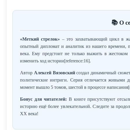
📚 О с
«Меткий стрелок»
– это захватывающий цикл в жан
опытный дипломат и аналитик из нашего времени, п
века. Ему предстоит не только выжить в жестоком 
изменить ход истории[reference:16].
Автор
Алексей Вязовский
создал динамичный сюжет,
политические интриги. Серия отличается живыми 
момент вышло 5 томов, шестой в процессе написания[re
Бонус для читателей:
В книге присутствуют отсылк
историю ещё более увлекательной. Следите за продо
XX века!