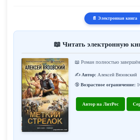
📄 Электронная книга
📖 Читать электронную кн
📖 Роман полностью завершён
✍️
Автор:
Алексей Вязовский
🔞
Возрастное ограничение:
1
Автор на ЛитРес
Се