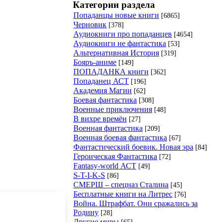
Категории раздела
Попаданцы новые книги
[6865]
Черновик
[378]
Аудиокниги про попаданцев
[4654]
Аудиокниги не фантастика
[53]
Альтернативная История
[319]
Бояръ-аниме
[149]
ПОПАДАНКА книги
[362]
Попаданец АСТ
[196]
Академия Магии
[62]
Боевая фантастика
[308]
Военные приключения
[48]
В вихре времён
[27]
Военная фантастика
[209]
Военная боевая фантастика
[67]
Фантастический боевик. Новая эра
[84]
Героическая Фантастика
[72]
Fantasy-world АСТ
[49]
S-T-I-K-S
[86]
СМЕРШ – спецназ Сталина
[45]
Бесплатные книги на Литрес
[76]
Война. Штрафбат. Они сражались за
Родину
[28]
Другие миры
[65]