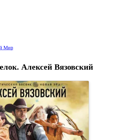
Попаданцы - лучшие книги
Библиотека
Каталог
Архи
ой Мир
елок. Алексей Вязовский