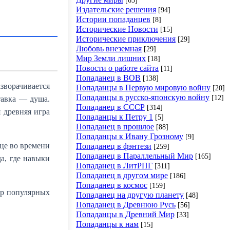
Издательские решения
[94]
Истории попаданцев
[8]
Исторические Новости
[15]
Исторические приключения
[29]
Любовь внеземная
[29]
Мир Земли лишних
[18]
Новости о работе сайта
[11]
Попаданец в ВОВ
[138]
азворачивается
Попаданцы в Первую мировую войну
[20]
Попаданцы в русско-японскую войну
[12]
тавка — душа.
Попаданец в СССР
[314]
я древняя игра
Попаданцы к Петру 1
[5]
Попаданец в прошлое
[88]
Попаданцы к Ивану Грозному
[9]
це во времени
Попаданец в фэнтези
[259]
Попаданец в Параллельный Мир
[165]
а, где навыки
Попаданец в ЛитРПГ
[311]
Попаданец в другом мире
[186]
Попаданец в космос
[159]
ор популярных
Попаданец на другую планету
[48]
Попаданец в Древнюю Русь
[56]
Попаданцы в Древний Мир
[33]
Попаданцы к нам
[15]