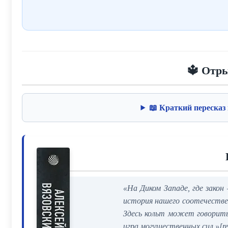
🔱 Отр
📖 Краткий пересказ
«На Диком Западе, где закон
история нашего соотечествен
Здесь кольт может говорить
игра могущественных сил.»[re