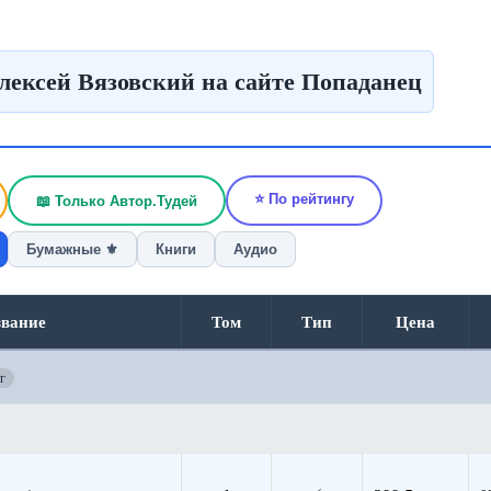
Алексей Вязовский на сайте Попаданец
⭐ По рейтингу
📖 Только Автор.Тудей
Бумажные ⚜️
Книги
Аудио
звание
Том
Тип
Цена
г