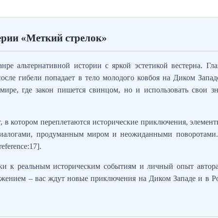
ерии «Меткий стрелок»
ре альтернативной истории с яркой эстетикой вестерна. Гла
осле гибели попадает в тело молодого ковбоя на Диком Запа
мире, где закон пишется свинцом, но и использовать свои з
 в котором переплетаются исторические приключения, элемен
диалогами, продуманным миром и неожиданными поворотами
ference:17].
и к реальным историческим событиям и личный опыт автора,
лжением – вас ждут новые приключения на Диком Западе и в Р