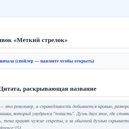
ывок «Меткий стрелок»
 начала (спойлер — нажмите чтобы открыть)
Цитата, раскрывающая название
 — это револьвер, а справедливость добывается кровью, развор
ника, который умудрился "попасть". Дуэль двух эпох, где став
, тени хранят чужие секреты, а за обычной дуэлью скрываетс
ference:15]