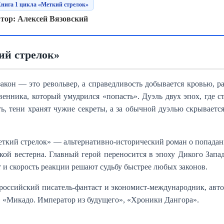
нига 1 цикла «Меткий стрелок»
тор: Алексей Вязовский
ий стрелок»
закон — это револьвер, а справедливость добывается кровью, р
венника, который умудрился «попасть». Дуэль двух эпох, где с
ть, тени хранят чужие секреты, а за обычной дуэлью скрываетс
еткий стрелок» — альтернативно-исторический роман о попадан
кой вестерна. Главный герой переносится в эпоху Дикого Запад
т и скорость реакции решают судьбу быстрее любых законов.
российский писатель-фантаст и экономист-международник, авт
 «Микадо. Император из будущего», «Хроники Дангора».