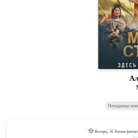
Ал
Попаданцы нов
🤠
, ⚔️
Вестерн
Боевая фантас