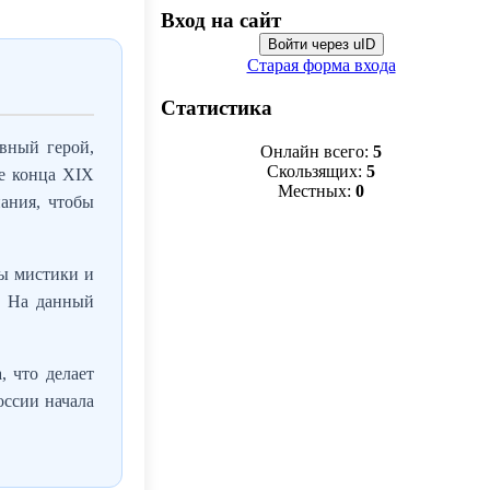
Вход на сайт
Войти через uID
Старая форма входа
Статистика
вный герой,
Онлайн всего:
5
Скользящих:
5
де конца XIX
Местных:
0
нания, чтобы
ты мистики и
. На данный
 что делает
оссии начала