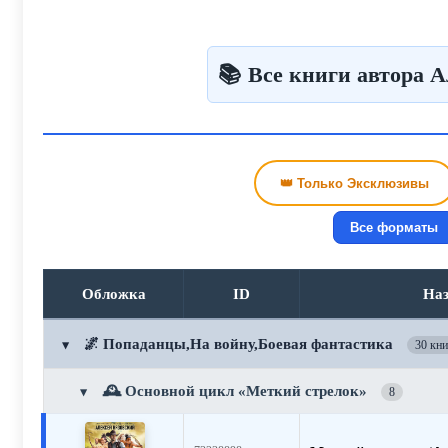
📚 Все книги автора 
👑 Только Эксклюзивы
Все форматы
Обложка
ID
На
🌌 Попаданцы,На войну,Боевая фантастика
▼
30 кни
🕰️ Основной цикл «Меткий стрелок»
▼
8