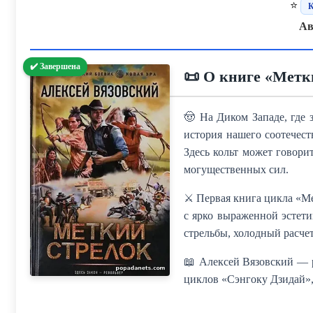
⭐
К
Ав
✔️ Завершена
📜 О книге «Метк
🤠 На Диком Западе, где 
история нашего соотечест
Здесь кольт может говори
могущественных сил.
⚔️ Первая книга цикла «М
с ярко выраженной эстети
стрельбы, холодный расче
📖 Алексей Вязовский — 
циклов «Сэнгоку Дзидай»,