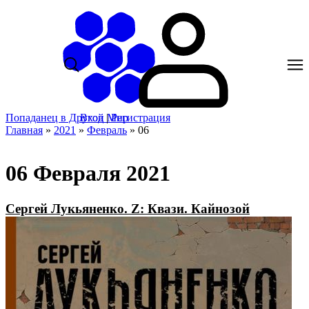
Попаданец в Другой Мир
Вход
|
Регистрация
Главная
»
2021
»
Февраль
»
06
06 Февраля 2021
Сергей Лукьяненко. Z: Квази. Кайнозой