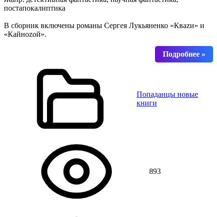
постапокалиптика
В сборник включены романы Сергея Лукьяненко «Кваzи» и
«Кайноzой».
Попаданцы новые
книги
893