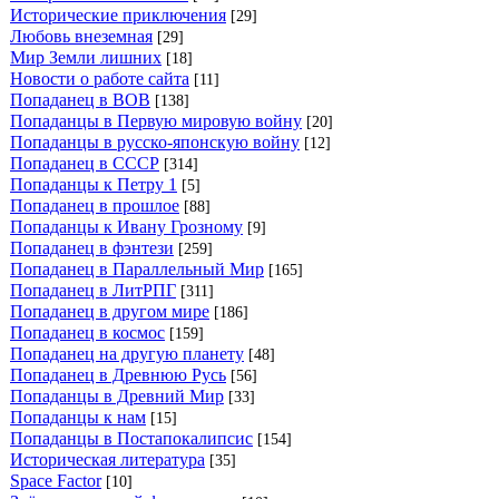
Исторические приключения
[29]
Любовь внеземная
[29]
Мир Земли лишних
[18]
Новости о работе сайта
[11]
Попаданец в ВОВ
[138]
Попаданцы в Первую мировую войну
[20]
Попаданцы в русско-японскую войну
[12]
Попаданец в СССР
[314]
Попаданцы к Петру 1
[5]
Попаданец в прошлое
[88]
Попаданцы к Ивану Грозному
[9]
Попаданец в фэнтези
[259]
Попаданец в Параллельный Мир
[165]
Попаданец в ЛитРПГ
[311]
Попаданец в другом мире
[186]
Попаданец в космос
[159]
Попаданец на другую планету
[48]
Попаданец в Древнюю Русь
[56]
Попаданцы в Древний Мир
[33]
Попаданцы к нам
[15]
Попаданцы в Постапокалипсис
[154]
Историческая литература
[35]
Space Factor
[10]