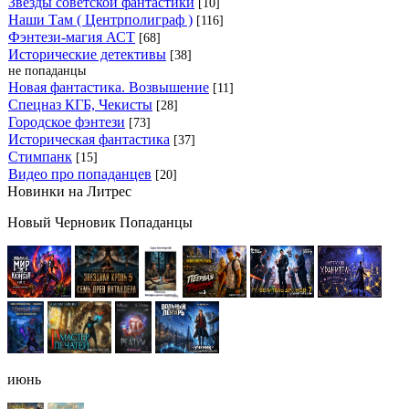
Звёзды советской фантастики
[10]
Наши Там ( Центрполиграф )
[116]
Фэнтези-магия АСТ
[68]
Исторические детективы
[38]
не попаданцы
Новая фантастика. Возвышение
[11]
Спецназ КГБ, Чекисты
[28]
Городское фэнтези
[73]
Историческая фантастика
[37]
Стимпанк
[15]
Видео про попаданцев
[20]
Новинки на Литрес
Новый Черновик Попаданцы
июнь