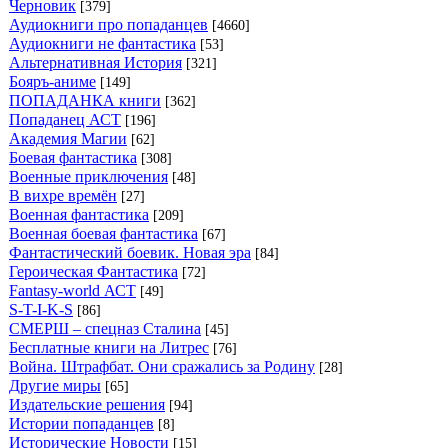
Черновик
[379]
Аудиокниги про попаданцев
[4660]
Аудиокниги не фантастика
[53]
Альтернативная История
[321]
Бояръ-аниме
[149]
ПОПАДАНКА книги
[362]
Попаданец АСТ
[196]
Академия Магии
[62]
Боевая фантастика
[308]
Военные приключения
[48]
В вихре времён
[27]
Военная фантастика
[209]
Военная боевая фантастика
[67]
Фантастический боевик. Новая эра
[84]
Героическая Фантастика
[72]
Fantasy-world АСТ
[49]
S-T-I-K-S
[86]
СМЕРШ – спецназ Сталина
[45]
Бесплатные книги на Литрес
[76]
Война. Штрафбат. Они сражались за Родину
[28]
Другие миры
[65]
Издательские решения
[94]
Истории попаданцев
[8]
Исторические Новости
[15]