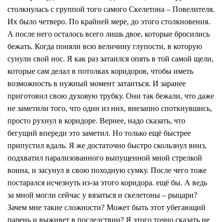
столкнулась с группой того самого Скелетона – Повелителя.
Их было четверо. По крайней мере, до этого столкновения.
А после него осталось всего лишь двое, которые бросились
бежать. Когда поняли всю величину глупости, в которую
сунули свой нос. Я как раз затаился опять в той самой щели,
которые сам делал в потолках коридоров, чтобы иметь
возможность в нужный момент затаиться. И заранее
приготовил свою духовую трубку. Они так бежали, что даже
не заметили того, что один из них, внезапно споткнувшись,
просто рухнул в коридоре. Вернее, надо сказать, что
бегущий впереди это заметил. Но только ещё быстрее
припустил вдаль. Я же достаточно быстро скользнул вниз,
подхватил парализованного выпущенной мной стрелкой
воина, и засунул в свою походную сумку. После чего тоже
постарался исчезнуть из-за этого коридора. ещё бы. А ведь
за мной могли сейчас у вязаться и скелетоны – рыцари?
Зачем мне такие сложности? Может быть этот убегающий
парень и выживет в последствии? Я этого точно сказать не