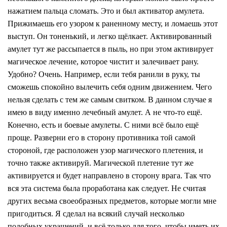
нажатием пальца сломать. Это и был активатор амулета.
Прижимаешь его узором к раненному месту, и ломаешь этот
выступ. Он тоненький, и легко щёлкает. Активированный
амулет тут же рассыпается в пыль, но при этом активирует
магическое лечение, которое чистит и залечивает рану.
Удобно? Очень. Например, если тебя ранили в руку, ты
сможешь спокойно вылечить себя одним движением. Чего
нельзя сделать с тем же самым свитком. В данном случае я
имею в виду именно лечебный амулет. А не что-то ещё.
Конечно, есть и боевые амулеты. С ними всё было ещё
проще. Разверни его в сторону противника той самой
стороной, где расположен узор магического плетения, и
точно также активируй. Магической плетение тут же
активируется и будет направлено в сторону врага. Так что
вся эта система была проработана как следует. Не считая
других весьма своеобразных предметов, которые могли мне
пригодиться. Я сделал на всякий случай несколько
подобных украшений, и всё только для того, чтобы иметь их