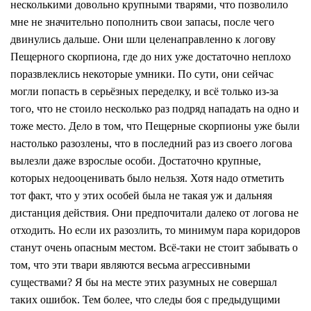
несколькими довольно крупными тварями, что позволило
мне не значительно пополнить свои запасы, после чего
двинулись дальше. Они шли целенаправленно к логову
Пещерного скорпиона, где до них уже достаточно неплохо
поразвлеклись некоторые умники. По сути, они сейчас
могли попасть в серьёзных переделку, и всё только из-за
того, что не стоило несколько раз подряд нападать на одно и
тоже место. Дело в том, что Пещерные скорпионы уже были
настолько разозлены, что в последний раз из своего логова
вылезли даже взрослые особи. Достаточно крупные,
которых недооценивать было нельзя. Хотя надо отметить
тот факт, что у этих особей была не такая уж и дальняя
дистанция действия. Они предпочитали далеко от логова не
отходить. Но если их разозлить, то минимум пара коридоров
станут очень опасным местом. Всё-таки не стоит забывать о
том, что эти твари являются весьма агрессивными
существами? Я бы на месте этих разумных не совершал
таких ошибок. Тем более, что следы боя с предыдущими