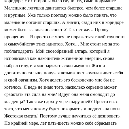
коридоре, с их стороны было глупо. Ну, сами подумайте.
Маленькие лягушки двигаются быстрее, чем более старшие,
и крупные. Уже только поэтому можно было понять, что
маленькие обгонят старших. А значит, сзади них в коридоре
может быть главная опасность? Так нет же… Прошу
прощения… Я просто не могу не поражаться такой глупости
и самоубийству этих идиотов. Хотя… Мне стоит их за это
поблагодарить. Мой своеобразный алтарь, который я
использовал как накопитель жизненной энергии, снова
набрал силу, и я мог заряжать свои амулеты Жизни
достаточно сильно, получая возможность омолаживать себя
и свой организм. Хотя делать это бесконечно мне бы не
хотелось. Я ведь не знаю того, насколько серьезно может
сработать эта сила на мне? Вдруг она меня омолодит до
младенца? Так я же сдохну через пару дней? Просто из-за
того, что меня некому будет покормить, и поднять на ноги.
Жестокая смерть! Поэтому лучше научиться её дозировать.
По крайней мере, лет пять-шесть можно себе сбрасывать