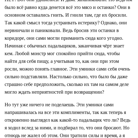
было всё равно куда денется всё это мясо и останки? Они в
основном оставались гнить. И гнили там, где их бросили.
Так какой смысл тогда устраивать истерику? Однако, они
нервничали и паниковали. Ведь бросив эти останки в
коридоре, они сами могли приманить сюда кого угодно.
Начиная с обычных падальщиков, заканчивая чёрт знает
кем. Любой монстр мог спокойно прийти сюда, чтобы
найти для себя пищу, а учитывая то, как они при этом
росли, можно понять главное. Эти умники сами себя очень
сильно подставляли. Настолько сильно, что было бы даже
страшно себе предположить, сколько их там на самом деле
могло ждать неприятностей при возвращении?
Но тут уже ничего не поделаешь. Эти умники сами
напрашивалась на все эти комплименты, так как теперь я
откровенно выглядел как какой-то падальщик что ли? Ведь
я ходил вслед за ними, и подбирал то, что они бросают. Но
отнюдь не жалел об этом. Они тратили силы и время, а я