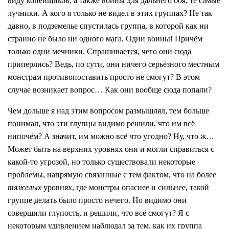
виду копейщиков, а также воины для дальнего боя, те самые
лучники. А кого я только не видел в этих группах? Не так
давно, в подземелье спустилась группа, в которой как ни
странно не было ни одного мага. Одни воины! Причём
только одни мечники. Спрашивается, чего они сюда
приперлись? Ведь, по сути, они ничего серьёзного местным
монстрам противопоставить просто не смогут? В этом
случае возникает вопрос… Как они вообще сюда попали?
Чем дольше я над этим вопросом размышлял, тем больше
понимал, что эти глупцы видимо решили, что им всё
нипочём? А значит, им можно всё что угодно? Ну, что ж…
Может быть на верхних уровнях они и могли справиться с
какой-то угрозой, но только существовали некоторые
проблемы, напрямую связанные с тем фактом, что на более
тяжелых
уровнях, где монстры опаснее и сильнее, такой
группе делать было просто нечего. Но видимо они
совершили глупость, и решили, что всё смогут? Я с
некоторым удивлением наблюдал за тем, как их группа