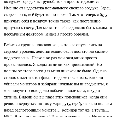
воздухом городских трущоб, то он просто задохнется.
Именно от недостатка нормального свежего воздуха. Здесь,
скорее всего, всё будет точно также. Так что теперь я буду
приучать себя к воздуху, точно также, как постепенно
приучаю к свету. Для меня это всё не должно быть каким-то
необычным фактором. Иначе я просто обречён.
Всё-таки группы поисковиков, которые опускались на
седьмой уровень, действительно были достаточно сильно
подготовлены. Несколько раз мои ожидания просто
проваливались. Я ходил за ними как привязанный. Но
пользы от этого всего для меня никакой не было. Однако,
стоило отметить тот факт, что даже после того, как они
убивали монстров и забирали нужные им ингредиенты, я
мог получить свою долю добычи в виде мяса, шкур и
хитина. Видели бы вы глаза этих поисковиков, когда они
решили вернуться по тому маршруту, где буквально полчаса
назад распотрошили монстра… Коридор тот же, а трупа....
НЕТ! Вот они удивились! И даже запаниковали. Но ведь им