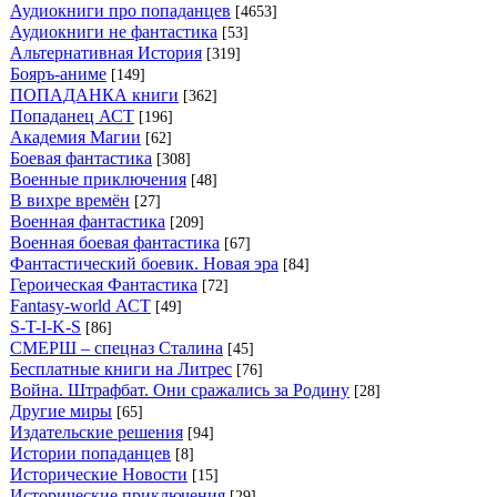
Аудиокниги про попаданцев
[4653]
Аудиокниги не фантастика
[53]
Альтернативная История
[319]
Бояръ-аниме
[149]
ПОПАДАНКА книги
[362]
Попаданец АСТ
[196]
Академия Магии
[62]
Боевая фантастика
[308]
Военные приключения
[48]
В вихре времён
[27]
Военная фантастика
[209]
Военная боевая фантастика
[67]
Фантастический боевик. Новая эра
[84]
Героическая Фантастика
[72]
Fantasy-world АСТ
[49]
S-T-I-K-S
[86]
СМЕРШ – спецназ Сталина
[45]
Бесплатные книги на Литрес
[76]
Война. Штрафбат. Они сражались за Родину
[28]
Другие миры
[65]
Издательские решения
[94]
Истории попаданцев
[8]
Исторические Новости
[15]
Исторические приключения
[29]