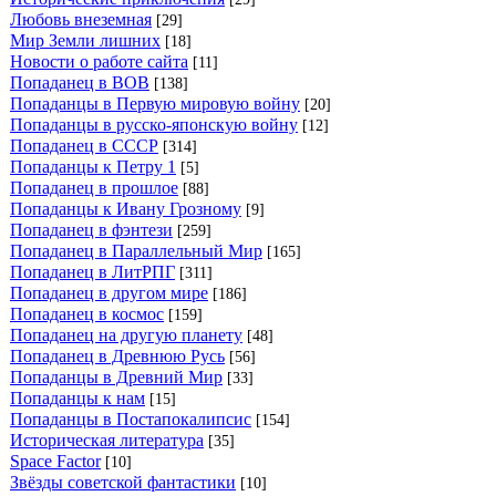
Любовь внеземная
[29]
Мир Земли лишних
[18]
Новости о работе сайта
[11]
Попаданец в ВОВ
[138]
Попаданцы в Первую мировую войну
[20]
Попаданцы в русско-японскую войну
[12]
Попаданец в СССР
[314]
Попаданцы к Петру 1
[5]
Попаданец в прошлое
[88]
Попаданцы к Ивану Грозному
[9]
Попаданец в фэнтези
[259]
Попаданец в Параллельный Мир
[165]
Попаданец в ЛитРПГ
[311]
Попаданец в другом мире
[186]
Попаданец в космос
[159]
Попаданец на другую планету
[48]
Попаданец в Древнюю Русь
[56]
Попаданцы в Древний Мир
[33]
Попаданцы к нам
[15]
Попаданцы в Постапокалипсис
[154]
Историческая литература
[35]
Space Factor
[10]
Звёзды советской фантастики
[10]