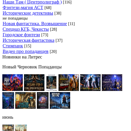
Наши Там ( Центрполиграф )
[116]
Фэнтези-магия АСТ
[68]
Исторические детективы
[38]
не попаданцы
Новая фантастика. Возвышение
[11]
Спецназ КГБ, Чекисты
[28]
Городское фэнтези
[73]
Историческая фантастика
[37]
Стимпанк
[15]
Видео про попаданцев
[20]
Новинки на Литрес
Новый Черновик Попаданцы
июнь