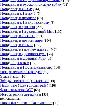
Попаданцы в русско-японскую войну
[12]
Попаданец в СССР
[314]
Попаданцы к Петру 1
[5]
Попаданец в прошлое
[88]
Попаданцы к Ивану Грозному
[9]
Попаданец в фэнтези
[259]
Попаданец в Параллельный Мир
[165]
Попаданец в ЛитРПГ
[311]
Попаданец в другом мире
[186]
Попаданец в космос
[159]
Попаданец на другую планету
[48]
Попаданец в Древнюю Русь
[56]
Попаданцы в Древний Мир
[33]
Попаданцы к нам
[15]
Попаданцы в Постапокалипсис
[154]
Историческая литература
[35]
Space Factor
[10]
Звёзды советской фантастики
[10]
Наши Там ( Центрполиграф )
[116]
Фэнтези-магия АСТ
[68]
Исторические детективы
[38]
не попаданцы
Новая фантастика. Возвышение
[11]