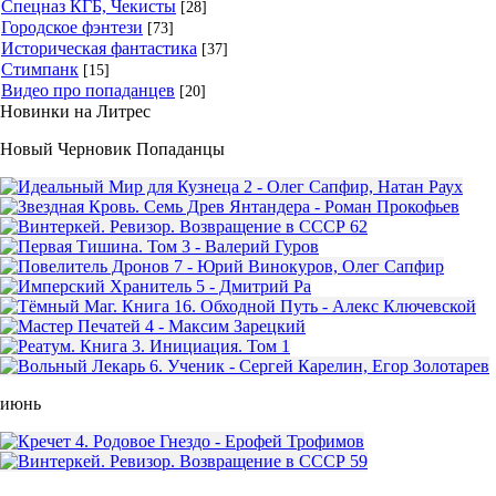
Спецназ КГБ, Чекисты
[28]
Городское фэнтези
[73]
Историческая фантастика
[37]
Стимпанк
[15]
Видео про попаданцев
[20]
Новинки на Литрес
Новый Черновик Попаданцы
июнь