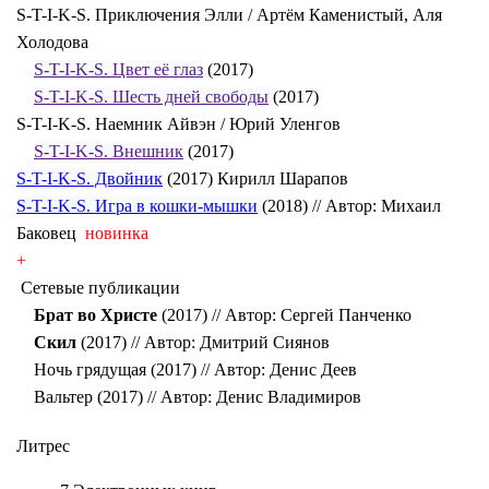
S-T-I-K-S. Приключения Элли / Артём Каменистый, Аля
Холодова
S-T-I-K-S. Цвет её глаз
(2017)
S-T-I-K-S. Шесть дней свободы
(2017)
S-T-I-K-S. Наемник Айвэн / Юрий Уленгов
S-T-I-K-S. Внешник
(2017)
S-T-I-K-S. Двойник
(2017) Кирилл Шарапов
S-T-I-K-S. Игра в кошки-мышки
(2018) // Автор: Михаил
Баковец
новинка
+
Сетевые публикации
Брат во Христе
(2017) // Автор: Сергей Панченко
Скил
(2017) // Автор: Дмитрий Сиянов
Ночь грядущая (2017) // Автор: Денис Деев
Вальтер (2017) // Автор: Денис Владимиров
Литрес