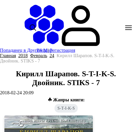
Попаданец в Другой Мир
Вход
|
Регистрация
Главная
2018
Февраль
24
Кирилл Шарапов. S-T-I-K-S.
Двойник. STIKS - 7
Кирилл Шарапов. S-T-I-K-S.
Двойник. STIKS - 7
2018-02-24 20:09
☘ Жанры книги:
S-T-I-K-S