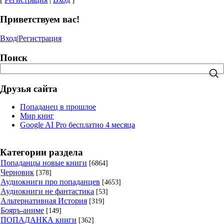
Приветствуем вас!
Вход
|
Регистрация
Поиск
Друзья сайта
Попаданец в прошлое
Мир книг
Google AI Pro бесплатно 4 месяца
Категории раздела
Попаданцы новые книги
[6864]
Черновик
[378]
Аудиокниги про попаданцев
[4653]
Аудиокниги не фантастика
[53]
Альтернативная История
[319]
Бояръ-аниме
[149]
ПОПАДАНКА книги
[362]