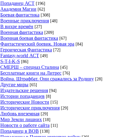
Попаданец АСТ
[196]
Академия Магии
[62]
Боевая фантастика
[308]
Военные приключения
[48]
В вихре времён
[27]
Военная фантастика
[209]
Военная боевая фантастика
[67]
Фантастический боевик. Новая эра
[84]
Героическая Фантастика
[72]
Fantasy-world АСТ
[49]
S-T-I-K-S
[86]
СМЕРШ – спецназ Сталина
[45]
Бесплатные книги на Литрес
[76]
Война. Штрафбат. Они сражались за Родину
[28]
Другие миры
[65]
Издательские решения
[94]
Истории попаданцев
[8]
Исторические Новости
[15]
Исторические приключения
[29]
Любовь внеземная
[29]
Мир Земли лишних
[18]
Новости о работе сайта
[11]
Попаданец в ВОВ
[138]
Попаданцы в Первую мировую войну
[20]