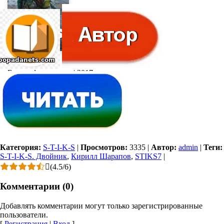
Боевая фантастика | 2017 г.
S-T-I-K-S. Двойник
Категория:
S-T-I-K-S
|
Просмотров:
3335
|
Автор:
admin
|
Теги:
S-T-I-K-S. Двойник
,
Кирилл Шарапов
,
STIKS7
|
(
4.5
/
6
)
Комментарии (0)
Добавлять комментарии могут только зарегистрированные
пользователи.
[
Регистрация
|
Вход
]