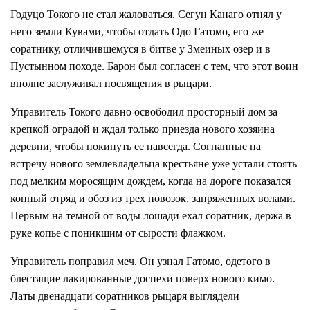
Годуцо Токого не стал жаловаться. Сегун Канаго отнял у
него земли Кувами, чтобы отдать Одо Гатомо, его же
соратнику, отличившемуся в битве у Змеиных озер и в
Пустынном походе. Барон был согласен с тем, что этот воин
вполне заслуживал посвящения в рыцари.
Управитель Токого давно освободил просторный дом за
крепкой оградой и ждал только приезда нового хозяина
деревни, чтобы покинуть ее навсегда. Согнанные на
встречу нового землевладельца крестьяне уже устали стоять
под мелким моросящим дождем, когда на дороге показался
конный отряд и обоз из трех повозок, запряженных волами.
Первым на темной от воды лошади ехал соратник, держа в
руке копье с поникшим от сырости флажком.
Управитель поправил меч. Он узнал Гатомо, одетого в
блестящие лакированные доспехи поверх нового кимо.
Латы двенадцати соратников рыцаря выглядели