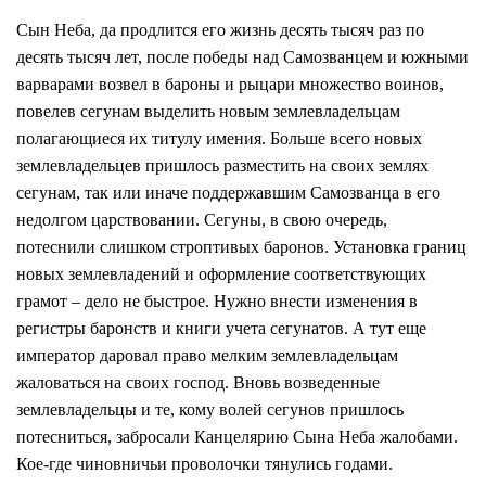
Сын Неба, да продлится его жизнь десять тысяч раз по
десять тысяч лет, после победы над Самозванцем и южными
варварами возвел в бароны и рыцари множество воинов,
повелев сегунам выделить новым землевладельцам
полагающиеся их титулу имения. Больше всего новых
землевладельцев пришлось разместить на своих землях
сегунам, так или иначе поддержавшим Самозванца в его
недолгом царствовании. Сегуны, в свою очередь,
потеснили слишком строптивых баронов. Установка границ
новых землевладений и оформление соответствующих
грамот – дело не быстрое. Нужно внести изменения в
регистры баронств и книги учета сегунатов. А тут еще
император даровал право мелким землевладельцам
жаловаться на своих господ. Вновь возведенные
землевладельцы и те, кому волей сегунов пришлось
потесниться, забросали Канцелярию Сына Неба жалобами.
Кое-где чиновничьи проволочки тянулись годами.