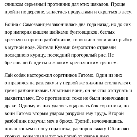
слишком серьезный противник для этих шакалов. Проще
пройти по деревне, запастись продуктами и скрыться в лесу.
Война с Самозванцем закончилась два года назад, но до сих
пор империя кишела шайками бунтовщиков, беглых
крестьян и просто разбойников, торопливо ловивших рыбку
в мутной воде. Жители Кувами безропотно отдавали
последнюю курицу, последний прогорклый рис. Не
брезговали бандиты и жалким крестьянским тряпьем.
Лай собак насторожил соратников Гатомо. Один из них
отправился на разведку и у первой же хижины столкнулся с
тремя разбойниками. Опытный воин, он не стал отступать и
выхватил меч. Его противники тоже не были новичками в
драке. Одному из них удалось оцарапать бок соратника, но
воин Гатомо вторым ударом разрубил ему грудь. Второй
разбойник получил меч в брюхо. Третий, изловчившись,
попал копьем в ногу соратника, распоров ляжку. Обливаясь
кровью, воин упал и тут же погиб от удара в шею.