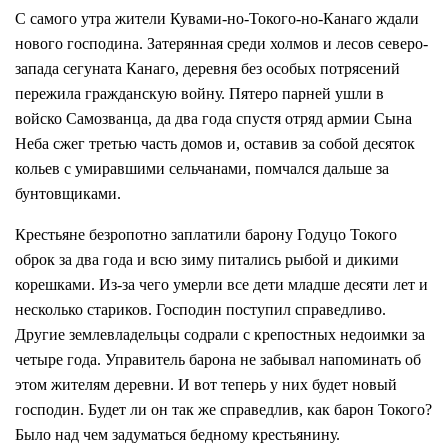
С самого утра жители Кувами-но-Токого-но-Канаго ждали
нового господина. Затерянная среди холмов и лесов северо-
запада сегуната Канаго, деревня без особых потрясений
пережила гражданскую войну. Пятеро парней ушли в
войско Самозванца, да два года спустя отряд армии Сына
Неба сжег третью часть домов и, оставив за собой десяток
кольев с умиравшими сельчанами, помчался дальше за
бунтовщиками.
Крестьяне безропотно заплатили барону Годуцо Токого
оброк за два года и всю зиму питались рыбой и дикими
корешками. Из-за чего умерли все дети младше десяти лет и
несколько стариков. Господин поступил справедливо.
Другие землевладельцы содрали с крепостных недоимки за
четыре года. Управитель барона не забывал напоминать об
этом жителям деревни. И вот теперь у них будет новый
господин. Будет ли он так же справедлив, как барон Токого?
Было над чем задуматься бедному крестьянину.