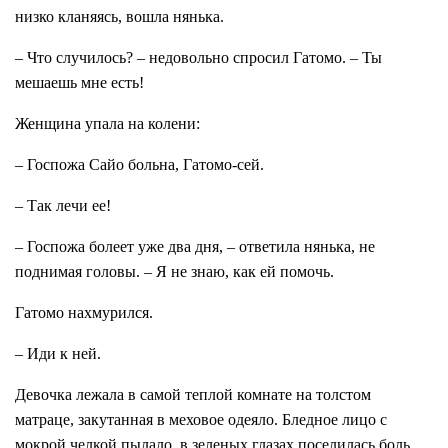
низко кланяясь, вошла нянька.
– Что случилось? – недовольно спросил Гатомо. – Ты
мешаешь мне есть!
Женщина упала на колени:
– Госпожа Сайо больна, Гатомо-сей.
– Так лечи ее!
– Госпожа болеет уже два дня, – ответила нянька, не
поднимая головы. – Я не знаю, как ей помочь.
Гатомо нахмурился.
– Иди к ней.
Девочка лежала в самой теплой комнате на толстом
матраце, закутанная в меховое одеяло. Бледное лицо с
мокрой челкой пылало, в зеленых глазах поселилась боль.