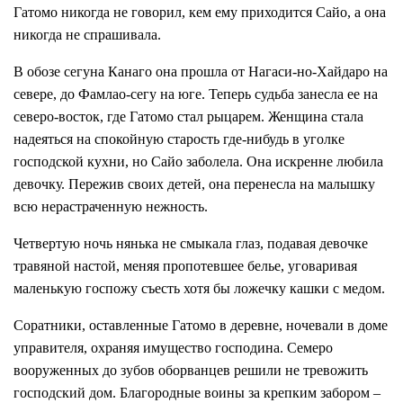
Гатомо никогда не говорил, кем ему приходится Сайо, а она
никогда не спрашивала.
В обозе сегуна Канаго она прошла от Нагаси-но-Хайдаро на
севере, до Фамлао-сегу на юге. Теперь судьба занесла ее на
северо-восток, где Гатомо стал рыцарем. Женщина стала
надеяться на спокойную старость где-нибудь в уголке
господской кухни, но Сайо заболела. Она искренне любила
девочку. Пережив своих детей, она перенесла на малышку
всю нерастраченную нежность.
Четвертую ночь нянька не смыкала глаз, подавая девочке
травяной настой, меняя пропотевшее белье, уговаривая
маленькую госпожу съесть хотя бы ложечку кашки с медом.
Соратники, оставленные Гатомо в деревне, ночевали в доме
управителя, охраняя имущество господина. Семеро
вооруженных до зубов оборванцев решили не тревожить
господский дом. Благородные воины за крепким забором –