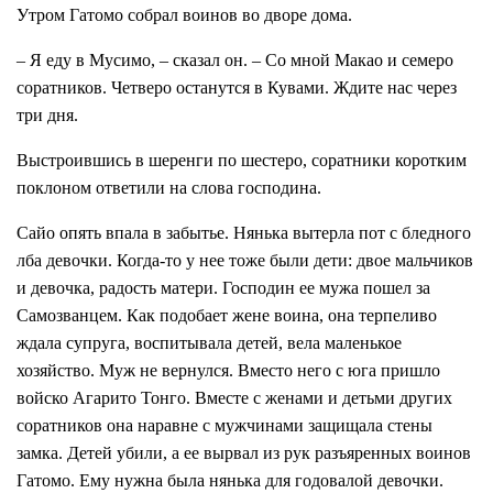
Утром Гатомо собрал воинов во дворе дома.
– Я еду в Мусимо, – сказал он. – Со мной Макао и семеро
соратников. Четверо останутся в Кувами. Ждите нас через
три дня.
Выстроившись в шеренги по шестеро, соратники коротким
поклоном ответили на слова господина.
Сайо опять впала в забытье. Нянька вытерла пот с бледного
лба девочки. Когда-то у нее тоже были дети: двое мальчиков
и девочка, радость матери. Господин ее мужа пошел за
Самозванцем. Как подобает жене воина, она терпеливо
ждала супруга, воспитывала детей, вела маленькое
хозяйство. Муж не вернулся. Вместо него с юга пришло
войско Агарито Тонго. Вместе с женами и детьми других
соратников она наравне с мужчинами защищала стены
замка. Детей убили, а ее вырвал из рук разъяренных воинов
Гатомо. Ему нужна была нянька для годовалой девочки.