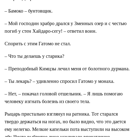
– Бамоко – бунтовщик.
– Мой господин храбро дрался у Змеиных озер и с честью
погиб у стен Хайдаро-сегу! – ответил воин.
Спорить с этим Гатомо не стал.
– Что ты делаешь у старика?
– Преподобный Кимцзы лечил меня от болотного дурмана.
– Ты лекарь? – удивленно спросил Гатомо у монаха.
– Нет, – покачал головой отшельник. – Я лишь помогаю
человеку изгнать болезнь из своего тела.
Рыцарь пристально взглянул на ратника. Тот старался
твердо держаться на ногах, но было видно, что это дается
ему нелегко. Мелкие капельки пота выступили на высоком
лбу. Чисто выбритое лицо усиливало впечатление