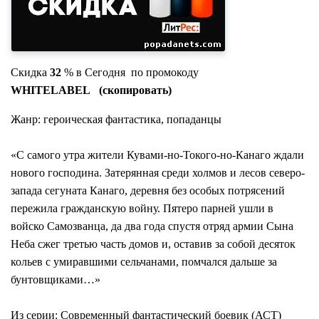
Скидка
32
% в Сегодня по промокоду
WHITELABEL (скопировать)
Жанр: героическая фантастика, попаданцы
«С самого утра жители Кувами-но-Токого-но-Канаго ждали
нового господина. Затерянная среди холмов и лесов северо-
запада сегуната Канаго, деревня без особых потрясений
пережила гражданскую войну. Пятеро парней ушли в
войско Самозванца, да два года спустя отряд армии Сына
Неба сжег третью часть домов и, оставив за собой десяток
кольев с умиравшими сельчанами, помчался дальше за
бунтовщиками…»
Из серии: Современный фантастический боевик (АСТ)