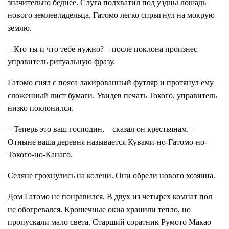
значительно беднее. Слуга подхватил под уздцы лошадь
нового землевладельца. Гатомо легко спрыгнул на мокрую
землю.
– Кто ты и что тебе нужно? – после поклона произнес
управитель ритуальную фразу.
Гатомо снял с пояса лакированный футляр и протянул ему
сложенный лист бумаги. Увидев печать Токого, управитель
низко поклонился.
– Теперь это ваш господин, – сказал он крестьянам. –
Отныне ваша деревня называется Кувами-но-Гатомо-но-
Токого-но-Канаго.
Селяне грохнулись на колени. Они обрели нового хозяина.
Дом Гатомо не понравился. В двух из четырех комнат пол
не обогревался. Крошечные окна хранили тепло, но
пропускали мало света. Старший соратник Румото Макао