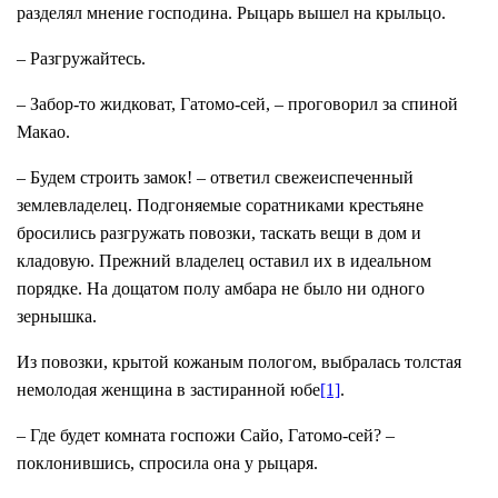
разделял мнение господина. Рыцарь вышел на крыльцо.
– Разгружайтесь.
– Забор-то жидковат, Гатомо-сей, – проговорил за спиной
Макао.
– Будем строить замок! – ответил свежеиспеченный
землевладелец. Подгоняемые соратниками крестьяне
бросились разгружать повозки, таскать вещи в дом и
кладовую. Прежний владелец оставил их в идеальном
порядке. На дощатом полу амбара не было ни одного
зернышка.
Из повозки, крытой кожаным пологом, выбралась толстая
немолодая женщина в застиранной юбе
[1]
.
– Где будет комната госпожи Сайо, Гатомо-сей? –
поклонившись, спросила она у рыцаря.