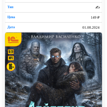
✍️
149 ₽
01.08.2024