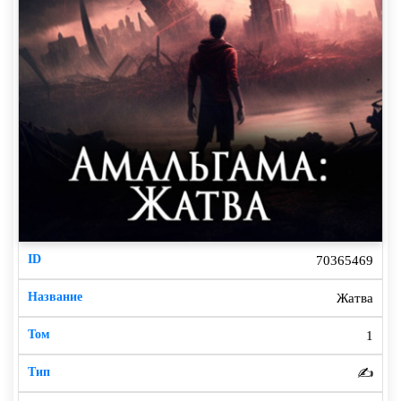
70365469
Жатва
1
✍️