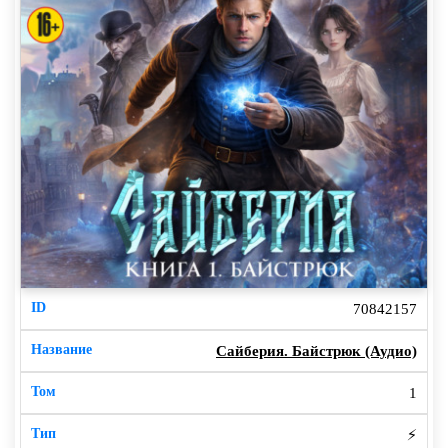
70842157
Сайберия. Байстрюк (Аудио)
1
⚡