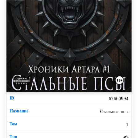
67600994
Стальные псы
1
✍️