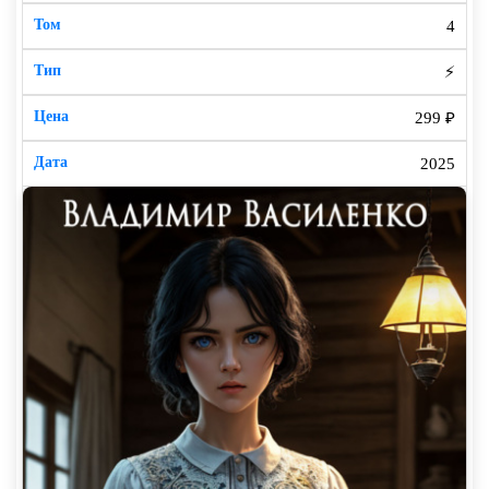
4
⚡
299 ₽
2025