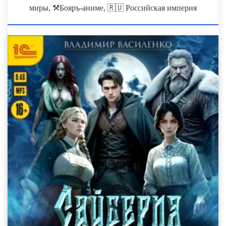
миры, ⚒Бояръ-аниме, 🇷🇺 Российская империя