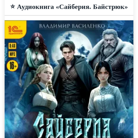
⭐ Аудиокнига «Сайберия. Байстрюк»