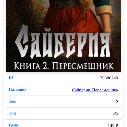
70586749
Сайберия. Пересмешник
2
✍️
149 ₽