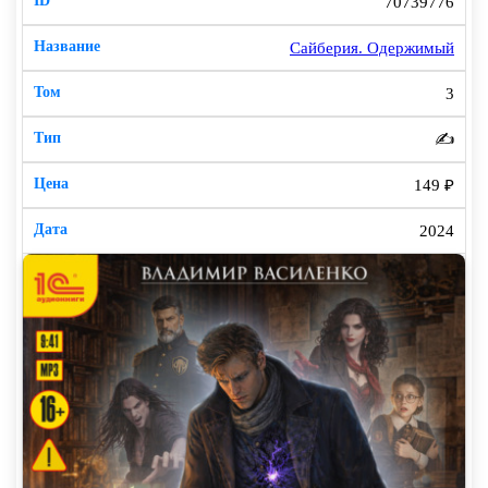
70739776
Сайберия. Одержимый
3
✍️
149 ₽
2024