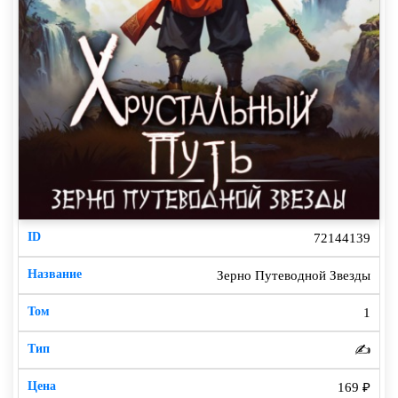
72144139
Зерно Путеводной Звезды
1
✍️
169 ₽