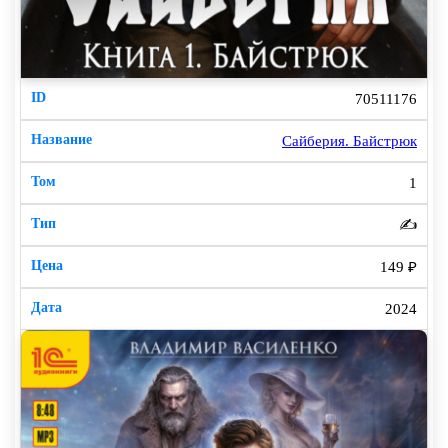
70511176
Сайберия. Байстрюк
1
✍️
149 ₽
2024