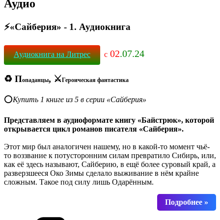
Аудио
⚡«Сайберия» - 1. Аудиокнига
02
.07.24
Аудиокнига на Литрес
с
♻ П
, ⚔
опаданцы
Героическая фантастика
⭕️
Купить 1 книгe из 5 в серии «Сайберия»
Представляем в аудиоформате книгу «Байстрюк», которой
открывается цикл романов писателя «Сайберия».
Этот мир был аналогичен нашему, но в какой-то момент чьё-
то воззвание к потусторонним силам превратило Сибирь, или,
как её здесь называют, Сайберию, в ещё более суровый край, а
разверзшееся Око Зимы сделало выживание в нём крайне
сложным. Такое под силу лишь Одарённым.