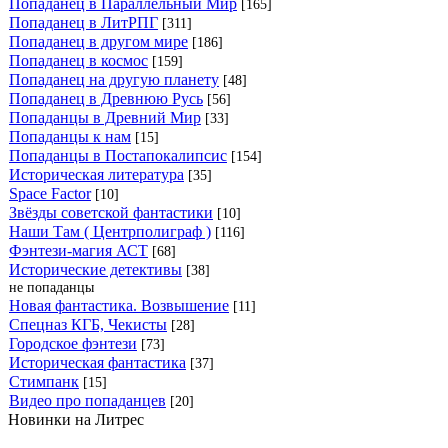
Попаданец в Параллельный Мир
[165]
Попаданец в ЛитРПГ
[311]
Попаданец в другом мире
[186]
Попаданец в космос
[159]
Попаданец на другую планету
[48]
Попаданец в Древнюю Русь
[56]
Попаданцы в Древний Мир
[33]
Попаданцы к нам
[15]
Попаданцы в Постапокалипсис
[154]
Историческая литература
[35]
Space Factor
[10]
Звёзды советской фантастики
[10]
Наши Там ( Центрполиграф )
[116]
Фэнтези-магия АСТ
[68]
Исторические детективы
[38]
не попаданцы
Новая фантастика. Возвышение
[11]
Спецназ КГБ, Чекисты
[28]
Городское фэнтези
[73]
Историческая фантастика
[37]
Стимпанк
[15]
Видео про попаданцев
[20]
Новинки на Литрес