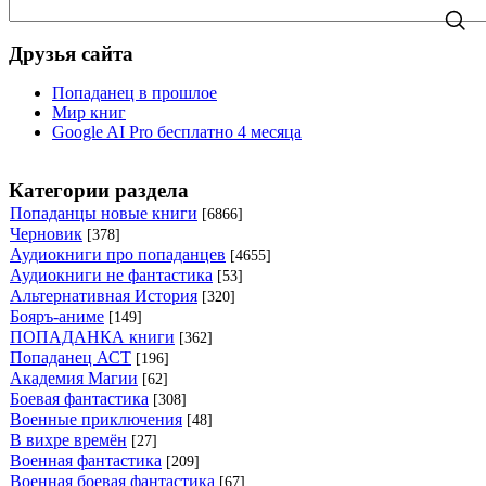
Друзья сайта
Попаданец в прошлое
Мир книг
Google AI Pro бесплатно 4 месяца
Категории раздела
Попаданцы новые книги
[6866]
Черновик
[378]
Аудиокниги про попаданцев
[4655]
Аудиокниги не фантастика
[53]
Альтернативная История
[320]
Бояръ-аниме
[149]
ПОПАДАНКА книги
[362]
Попаданец АСТ
[196]
Академия Магии
[62]
Боевая фантастика
[308]
Военные приключения
[48]
В вихре времён
[27]
Военная фантастика
[209]
Военная боевая фантастика
[67]