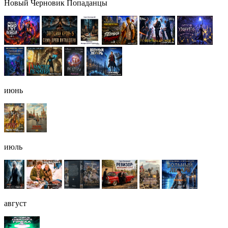
Новый Черновик Попаданцы
июнь
июль
август