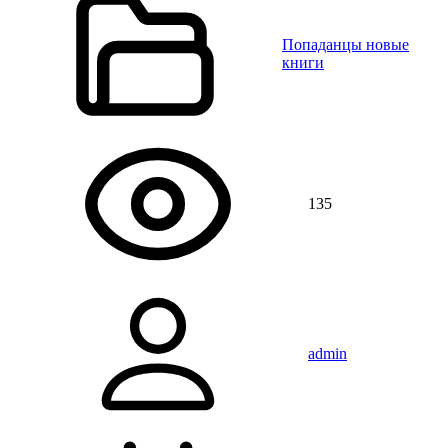
Попаданцы новые
книги
135
admin