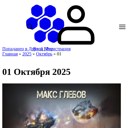
Попаданец в Другой Мир
Вход
|
Регистрация
Главная
»
2025
»
Октябрь
»
01
01 Октября 2025