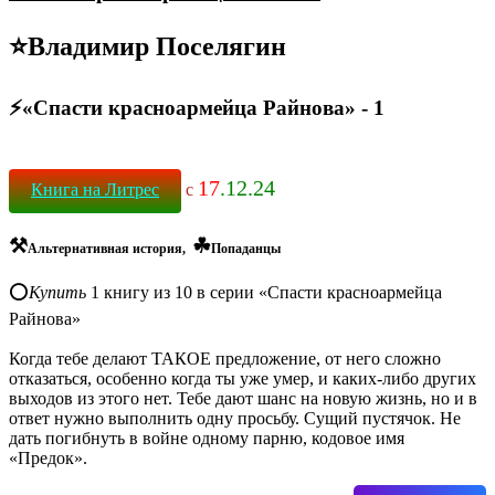
⭐️Владимир Поселягин
⚡«Спасти красноармейца Райнова» - 1
17
.12.24
Книга на Литрес
c
⚒
☘
Альтернативная история,
Попаданцы
⭕️
Купить
1 книгу из 10 в серии «Спасти красноармейца
Райнова»
Когда тебе делают ТАКОЕ предложение, от него сложно
отказаться, особенно когда ты уже умер, и каких-либо других
выходов из этого нет. Тебе дают шанс на новую жизнь, но и в
ответ нужно выполнить одну просьбу. Сущий пустячок. Не
дать погибнуть в войне одному парню, кодовое имя
«Предок».