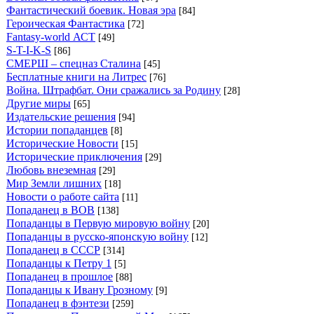
Фантастический боевик. Новая эра
[84]
Героическая Фантастика
[72]
Fantasy-world АСТ
[49]
S-T-I-K-S
[86]
СМЕРШ – спецназ Сталина
[45]
Бесплатные книги на Литрес
[76]
Война. Штрафбат. Они сражались за Родину
[28]
Другие миры
[65]
Издательские решения
[94]
Истории попаданцев
[8]
Исторические Новости
[15]
Исторические приключения
[29]
Любовь внеземная
[29]
Мир Земли лишних
[18]
Новости о работе сайта
[11]
Попаданец в ВОВ
[138]
Попаданцы в Первую мировую войну
[20]
Попаданцы в русско-японскую войну
[12]
Попаданец в СССР
[314]
Попаданцы к Петру 1
[5]
Попаданец в прошлое
[88]
Попаданцы к Ивану Грозному
[9]
Попаданец в фэнтези
[259]