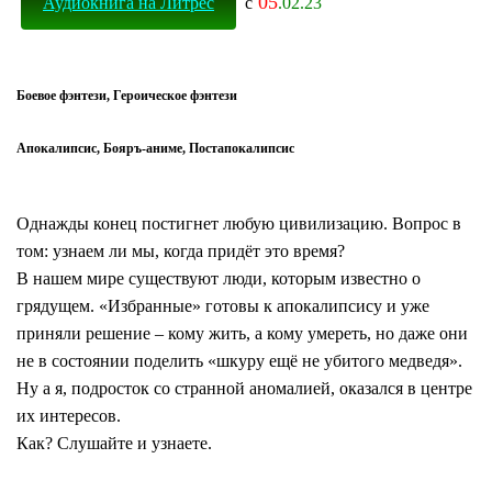
05
Аудиокнига на Литрес
с
.02.23
Боевое фэнтези, Героическое фэнтези
Апокалипсис, Бояръ-аниме, Постапокалипсис
Однажды конец постигнет любую цивилизацию. Вопрос в
том: узнаем ли мы, когда придёт это время?
В нашем мире существуют люди, которым известно о
грядущем. «Избранные» готовы к апокалипсису и уже
приняли решение – кому жить, а кому умереть, но даже они
не в состоянии поделить «шкуру ещё не убитого медведя».
Ну а я, подросток со странной аномалией, оказался в центре
их интересов.
Как? Слушайте и узнаете.