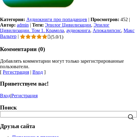
Категория:
Аудиокниги про попаданцев
|
Просмотров:
452
|
Автор:
admin
|
Теги:
Эпилог Цивилизации
,
Эпилог
Цивилизации. Том 1. Крамола
,
аудиокнига
,
Апокалипсис
,
Макс
Вальтер
|
(
5.0
/
1
)
Комментарии (0)
Добавлять комментарии могут только зарегистрированные
пользователи.
[
Регистрация
|
Вход
]
Приветствуем вас!
Вход
|
Регистрация
Поиск
Друзья сайта