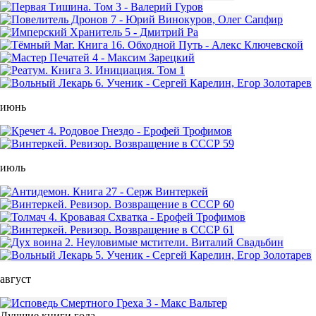
июнь
июль
август
Лучшие книги года