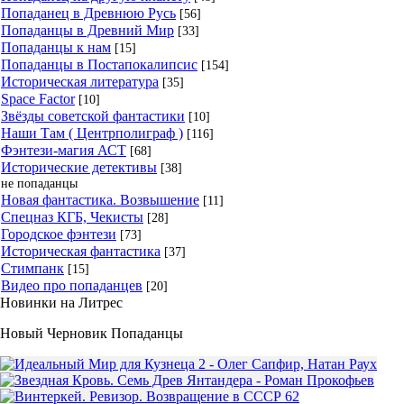
Попаданец в Древнюю Русь
[56]
Попаданцы в Древний Мир
[33]
Попаданцы к нам
[15]
Попаданцы в Постапокалипсис
[154]
Историческая литература
[35]
Space Factor
[10]
Звёзды советской фантастики
[10]
Наши Там ( Центрполиграф )
[116]
Фэнтези-магия АСТ
[68]
Исторические детективы
[38]
не попаданцы
Новая фантастика. Возвышение
[11]
Спецназ КГБ, Чекисты
[28]
Городское фэнтези
[73]
Историческая фантастика
[37]
Стимпанк
[15]
Видео про попаданцев
[20]
Новинки на Литрес
Новый Черновик Попаданцы