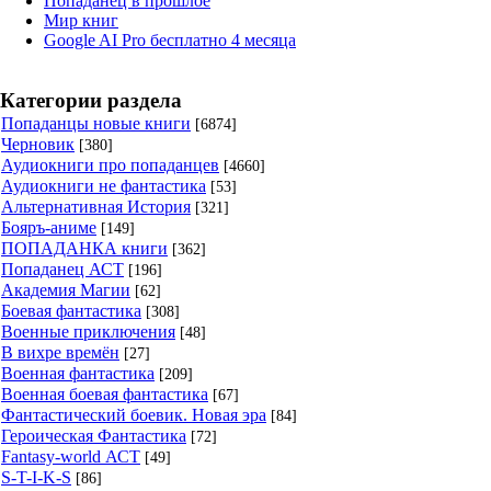
Попаданец в прошлое
Мир книг
Google AI Pro бесплатно 4 месяца
Категории раздела
Попаданцы новые книги
[6874]
Черновик
[380]
Аудиокниги про попаданцев
[4660]
Аудиокниги не фантастика
[53]
Альтернативная История
[321]
Бояръ-аниме
[149]
ПОПАДАНКА книги
[362]
Попаданец АСТ
[196]
Академия Магии
[62]
Боевая фантастика
[308]
Военные приключения
[48]
В вихре времён
[27]
Военная фантастика
[209]
Военная боевая фантастика
[67]
Фантастический боевик. Новая эра
[84]
Героическая Фантастика
[72]
Fantasy-world АСТ
[49]
S-T-I-K-S
[86]