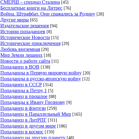
СМЕРШ – спецназ Сталина
[45]
Бесплатные книги на Литрес
[76]
Война. Штрафбат. Они сражались за Родину
[28]
Другие миры
[65]
Издательские решения
[94]
Истории попаданцев
[8]
Исторические Новости
[15]
Исторические приключения
[29]
Любовь внеземная
[29]
Мир Земли лишних
[18]
Новости о работе сайта
[11]
Попаданец в ВОВ
[138]
Попаданцы в Первую мировую войну
[20]
Попаданцы в русско-японскую войну
[12]
Попаданец в СССР
[314]
Попаданцы к Петру 1
[5]
Попаданец в прошлое
[88]
Попаданцы к Ивану Грозному
[9]
Попаданец в фэнтези
[259]
Попаданец в Параллельный Мир
[165]
Попаданец в ЛитРПГ
[311]
Попаданец в другом мире
[186]
Попаданец в космос
[159]
Попаданец на другую планету
[48]