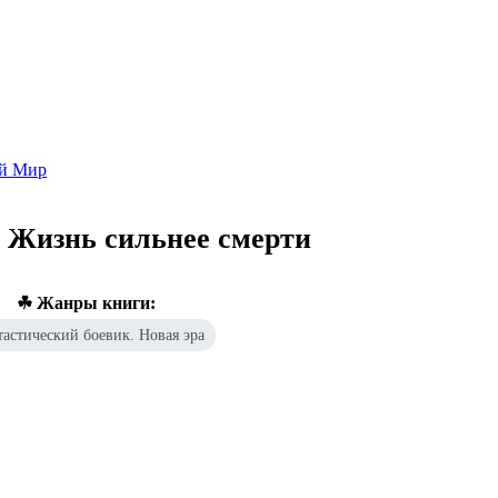
Попаданцы - лучшие книги
Библиотека
Каталог
Архи
ой Мир
 Жизнь сильнее смерти
☘ Жанры книги:
астический боевик. Новая эра