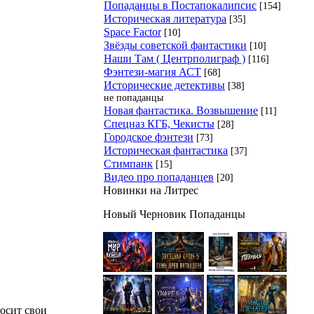
Попаданцы в Постапокалипсис
[154]
Историческая литература
[35]
Space Factor
[10]
Звёзды советской фантастики
[10]
Наши Там ( Центрполиграф )
[116]
Фэнтези-магия АСТ
[68]
Исторические детективы
[38]
не попаданцы
Новая фантастика. Возвышение
[11]
Спецназ КГБ, Чекисты
[28]
Городское фэнтези
[73]
Историческая фантастика
[37]
Стимпанк
[15]
Видео про попаданцев
[20]
Новинки на Литрес
Новый Черновик Попаданцы
осит свои