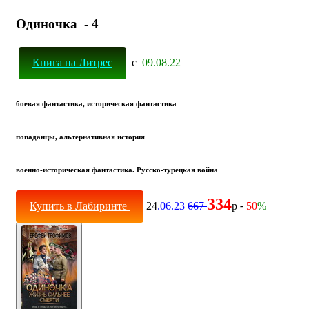
Одиночка - 4
Книга на Литрес
с
09.08.22
боевая фантастика, историческая фантастика
попаданцы, альтернативная история
военно-историческая фантастика. Русско-турецкая война
334
Купить в Лабиринте
24
.06.23
667
р
50
%
-