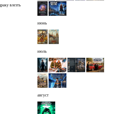
драку влезть
июнь
июль
август