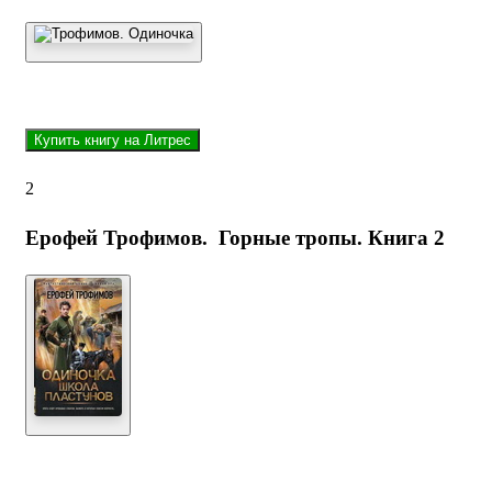
2
Ерофей Трофимов. Горные тропы. Книга 2