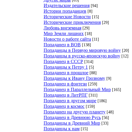
Издательские решения
[94]
Истории попаданцев
[8]
Исторические Новости
[15]
Исторические приключения
[29]
Любовь внеземная
[29]
Мир Земли лишних
[18]
Новости о работе сайта
[11]
Попаданец в ВОВ
[138]
Попаданцы в Первую мировую войну
[20]
Попаданцы в русско-японскую войну
[12]
Попаданец в СССР
[314]
Попаданцы к Петру 1
[5]
Попаданец в прошлое
[88]
Попаданцы к Ивану Грозному
[9]
Попаданец в фэнтези
[259]
Попаданец в Параллельный Мир
[165]
Попаданец в ЛитРПГ
[311]
Попаданец в другом мире
[186]
Попаданец в космос
[159]
Попаданец на другую планету
[48]
Попаданец в Древнюю Русь
[56]
Попаданцы в Древний Мир
[33]
Попаданцы к нам
[15]