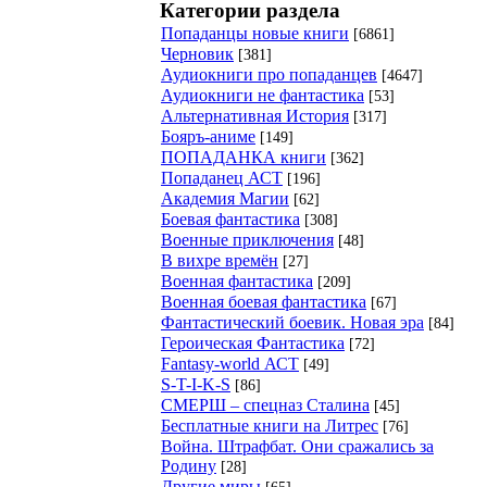
Категории раздела
Попаданцы новые книги
[6861]
Черновик
[381]
Аудиокниги про попаданцев
[4647]
Аудиокниги не фантастика
[53]
Альтернативная История
[317]
Бояръ-аниме
[149]
ПОПАДАНКА книги
[362]
Попаданец АСТ
[196]
Академия Магии
[62]
Боевая фантастика
[308]
Военные приключения
[48]
В вихре времён
[27]
Военная фантастика
[209]
Военная боевая фантастика
[67]
Фантастический боевик. Новая эра
[84]
Героическая Фантастика
[72]
Fantasy-world АСТ
[49]
S-T-I-K-S
[86]
СМЕРШ – спецназ Сталина
[45]
Бесплатные книги на Литрес
[76]
Война. Штрафбат. Они сражались за
Родину
[28]
Другие миры
[65]