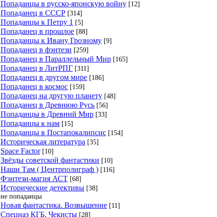
Попаданцы в русско-японскую войну
[12]
Попаданец в СССР
[314]
Попаданцы к Петру 1
[5]
Попаданец в прошлое
[88]
Попаданцы к Ивану Грозному
[9]
Попаданец в фэнтези
[259]
Попаданец в Параллельный Мир
[165]
Попаданец в ЛитРПГ
[311]
Попаданец в другом мире
[186]
Попаданец в космос
[159]
Попаданец на другую планету
[48]
Попаданец в Древнюю Русь
[56]
Попаданцы в Древний Мир
[33]
Попаданцы к нам
[15]
Попаданцы в Постапокалипсис
[154]
Историческая литература
[35]
Space Factor
[10]
Звёзды советской фантастики
[10]
Наши Там ( Центрполиграф )
[116]
Фэнтези-магия АСТ
[68]
Исторические детективы
[38]
не попаданцы
Новая фантастика. Возвышение
[11]
Спецназ КГБ, Чекисты
[28]