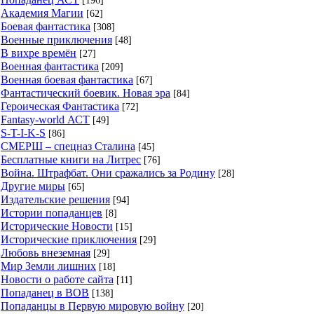
[196]
Академия Магии
[62]
Боевая фантастика
[308]
Военные приключения
[48]
В вихре времён
[27]
Военная фантастика
[209]
Военная боевая фантастика
[67]
Фантастический боевик. Новая эра
[84]
Героическая Фантастика
[72]
Fantasy-world АСТ
[49]
S-T-I-K-S
[86]
СМЕРШ – спецназ Сталина
[45]
Бесплатные книги на Литрес
[76]
Война. Штрафбат. Они сражались за Родину
[28]
Другие миры
[65]
Издательские решения
[94]
Истории попаданцев
[8]
Исторические Новости
[15]
Исторические приключения
[29]
Любовь внеземная
[29]
Мир Земли лишних
[18]
Новости о работе сайта
[11]
Попаданец в ВОВ
[138]
Попаданцы в Первую мировую войну
[20]