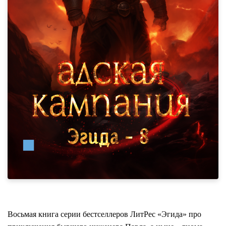
Восьмая книга серии бестселлеров ЛитРес «Эгида» про