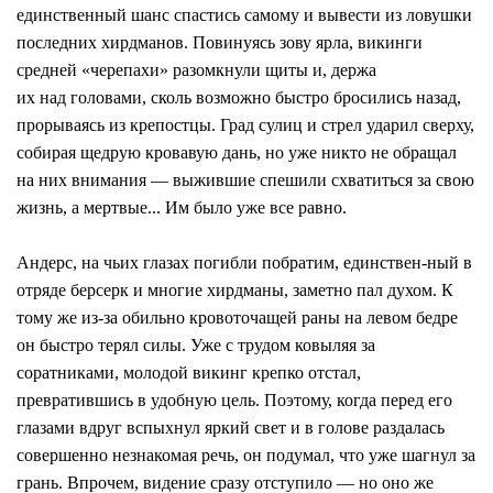
единственный шанс спастись самому и вывести из ловушки
последних хирдманов. Повинуясь зову ярла, викинги
средней «черепахи» разомкнули щиты и, держа
их над головами, сколь возможно быстро бросились назад,
прорываясь из крепостцы. Град сулиц и стрел ударил сверху,
собирая щедрую кровавую дань, но уже никто не обращал
на них внимания — выжившие спешили схватиться за свою
жизнь, а мертвые... Им было уже все равно.
Андерс, на чьих глазах погибли побратим, единствен-ный в
отряде берсерк и многие хирдманы, заметно пал духом. К
тому же из-за обильно кровоточащей раны на левом бедре
он быстро терял силы. Уже с трудом ковыляя за
соратниками, молодой викинг крепко отстал,
превратившись в удобную цель. Поэтому, когда перед его
глазами вдруг вспыхнул яркий свет и в голове раздалась
совершенно незнакомая речь, он подумал, что уже шагнул за
грань. Впрочем, видение сразу отступило — но оно же