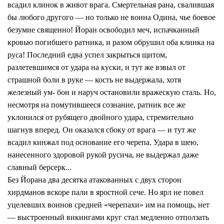
всадил клинок в живот врага. Смертельная рана, свалившая
бы любого другого — но только не воина Одина, чье боевое
безумие священно! Йоран освободил меч, испачканный
кровью погибшего ратника, и разом обрушил оба клинка на
руса! Последний едва успел закрыться щитом,
разлетевшимся от удара на куски, и тут же взвыл от
страшной боли в руке — кость не выдержала, хотя
железный ум- бон и наруч остановили вражескую сталь. Но,
несмотря на помутившееся сознание, ратник все же
уклонился от рубящего двойного удара, стремительно
шагнув вперед. Он оказался сбоку от врага — и тут же
всадил кинжал под основание его черепа. Удара в шею,
нанесенного здоровой рукой русича, не выдержал даже
славный берсерк...
Без Йорана два десятка атакованных с двух сторон
хирдманов вскоре пали в яростной сече. Но ярл не повел
уцелевших воинов средней «черепахи» им на помощь, нет
— выстроенный викингами круг стал медленно отползать