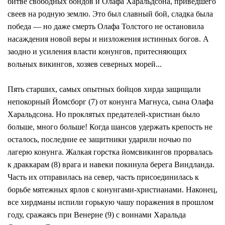
битве свободных бондов и Олафа Харальдсона, приведшего
свеев на родную землю. Это был славный бой, сладка была
победа — но даже смерть Олафа Толстого не остановила
насаждения новой веры и низложения истинных богов. А
заодно и усиления власти конунгов, притесняющих
вольных викингов, хозяев северных морей...
Пять старших, самых опытных бойцов хирда защищали
непокорный Йомсборг (7) от конунга Магнуса, сына Олафа
Харальдсона. Но проклятых предателей-христиан было
больше, много больше! Когда шансов удержать крепость не
осталось, последние ее защитники ударили ночью по
лагерю конунга. Жалкая горстка йомсвикингов прорвалась
к драккарам (8) врага и навеки покинула берега Виндланда.
Часть их отправилась на север, часть присоединилась к
борьбе мятежных ярлов с конунгами-христианами. Наконец,
все хирдманы испили горькую чашу поражения в прошлом
году, сражаясь при Венерне (9) с воинами Харальда