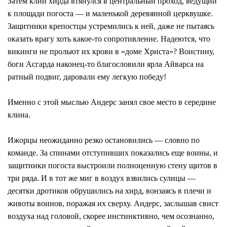
Затем клин хирда втянулся в центральный проход, ведущий
к площади погоста — и маленькой деревянной церквушке.
Защитники крепостцы устремились к ней, даже не пытаясь
оказать врагу хоть какое-то сопротивление. Надеются, что
викинги не прольют их крови в «доме Христа»? Воистину,
боги Асгарда наконец-то благословили ярла Айварса на
ратный подвиг, даровали ему легкую победу!
Именно с этой мыслью Андерс занял свое место в середине
клина.
Ижорцы неожиданно резко остановились — словно по
команде. За спинами отступивших показались еще воины, и
защитники погоста выстроили полноценную стену щитов в
три ряда. И в тот же миг в воздух взвились сулицы —
десятки дротиков обрушились на хирд, вонзаясь в плечи и
животы воинов, поражая их сверху. Андерс, заслышав свист
воздуха над головой, скорее инстинктивно, чем осознанно,