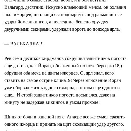
Вальгард, десятник. Искусно владеющий мечом, он охладил
пыл ижорцев, пытающихся поднырнуть под размашистые
удары йомсвикингов, а последние, бешено ору- дуя
двуручными секирами, удержали ворота до подхода ярла.
— ВАЛЬХАЛЛА!!!
Рев семи десятков хирдманов сокрушил защитников погоста
еще до того, как Йоран, обнаженный по пояс берсерк (18,)
обрушил оба меча на щиты ижорцев. О, ярл знал, кого
ставить на самое острие клина19! Через мгновение Йоран
уже оборвал жизнь одного ижорца, а потом еще одного и
еще... И строй защитников погоста посыпался, даже на
минуту не задержав викингов в узком проходе!
Шипя от боли в раненой ноге, Андерс все же сумел сразить
одного ижорца и принять на щит скользящий удар другого.