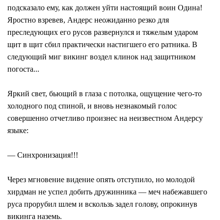
подсказало ему, как должен уйти настоящий воин Одина!
Яростно взревев, Андерс неожиданно резко для
преследующих его русов развернулся и тяжелым ударом
щит в щит сбил практически настигшего его ратника. В
следующий миг викинг воздел клинок над защитником
погоста...
Яркий свет, бьющий в глаза с потолка, ощущение чего-то
холодного под спиной, и вновь незнакомый голос
совершенно отчетливо произнес на неизвестном Андерсу
языке:
— Синхронизация!!!
Через мгновение видение опять отступило, но молодой
хирдман не успел добить дружинника — меч набежавшего
руса прорубил шлем и вскользь задел голову, опрокинув
викинга наземь.