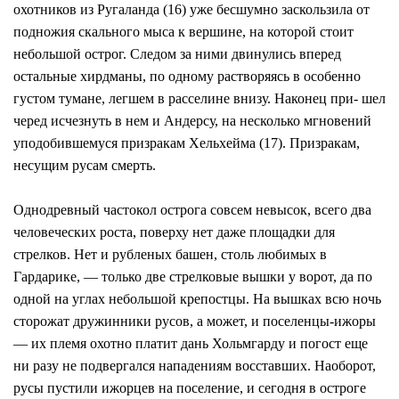
охотников из Ругаланда (16) уже бесшумно заскользила от
подножия скального мыса к вершине, на которой стоит
небольшой острог. Следом за ними двинулись вперед
остальные хирдманы, по одному растворяясь в особенно
густом тумане, легшем в расселине внизу. Наконец при- шел
черед исчезнуть в нем и Андерсу, на несколько мгновений
уподобившемуся призракам Хельхейма (17). Призракам,
несущим русам смерть.
Однодревный частокол острога совсем невысок, всего два
человеческих роста, поверху нет даже площадки для
стрелков. Нет и рубленых башен, столь любимых в
Гардарике, — только две стрелковые вышки у ворот, да по
одной на углах небольшой крепостцы. На вышках всю ночь
сторожат дружинники русов, а может, и поселенцы-ижоры
— их племя охотно платит дань Хольмгарду и погост еще
ни разу не подвергался нападениям восставших. Наоборот,
русы пустили ижорцев на поселение, и сегодня в остроге