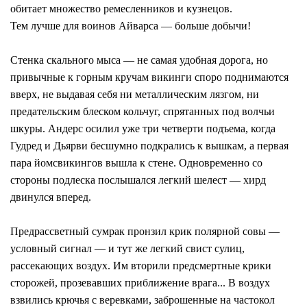
обитает множество ремесленников и кузнецов.
Тем лучше для воинов Айварса — больше добычи!
Стенка скального мыса — не самая удобная дорога, но
привычные к горным кручам викинги споро поднимаются
вверх, не выдавая себя ни металлическим лязгом, ни
предательским блеском кольчуг, спрятанных под волчьи
шкуры. Андерс осилил уже три четверти подъема, когда
Гудред и Дьярви бесшумно подкрались к вышкам, а первая
пара йомсвикингов вышла к стене. Одновременно со
стороны подлеска послышался легкий шелест — хирд
двинулся вперед.
Предрассветный сумрак пронзил крик полярной совы —
условный сигнал — и тут же легкий свист сулиц,
рассекающих воздух. Им вторили предсмертные крики
сторожей, прозевавших приближение врага... В воздух
взвились крючья с веревками, заброшенные на частокол