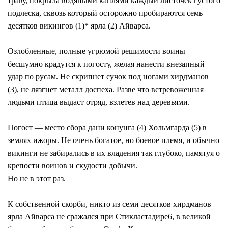
траву, покрыла водяными каплями каждый листочек густого
подлеска, сквозь который осторожно пробираются семь
десятков викингов (1)* ярла (2) Айварса.
Озлобленные, полные угрюмой решимости воины
бесшумно крадутся к погосту, желая нанести внезапный
удар по русам. Не скрипнет сучок под ногами хирдманов
(3), не лязгнет металл доспеха. Разве что встревоженная
людьми птица выдаст отряд, взлетев над деревьями.
Погост — место сбора дани конунга (4) Хольмгарда (5) в
землях ижоры. Не очень богатое, но боевое племя, и обычно
викинги не забирались в их владения так глубоко, памятуя о
крепости воинов и скудости добычи.
Но не в этот раз.
К собственной скорби, никто из семи десятков хирдманов
ярла Айварса не сражался при Стикластадире6, в великой