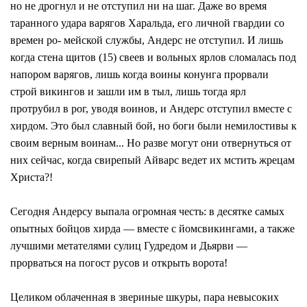
но не дрогнул и не отступил ни на шаг. Даже во время
таранного удара варягов Харальда, его личной гвардии со
времен ро- мейской службы, Андерс не отступил. И лишь
когда стена щитов (15) свеев и вольных ярлов сломалась под
напором варягов, лишь когда воины конунга прорвали
строй викингов и зашли им в тыл, лишь тогда ярл
протрубил в рог, уводя воинов, и Андерс отступил вместе с
хирдом. Это был славный бой, но боги были немилостивы к
своим верным воинам... Но разве могут они отвернуться от
них сейчас, когда свирепый Айварс ведет их мстить жрецам
Христа?!
Сегодня Андерсу выпала огромная честь: в десятке самых
опытных бойцов хирда — вместе с йомсвикингами, а также
лучшими метателями сулиц Гудредом и Дьярви —
прорваться на погост русов и открыть ворота!
Целиком облаченная в звериные шкуры, пара невысоких