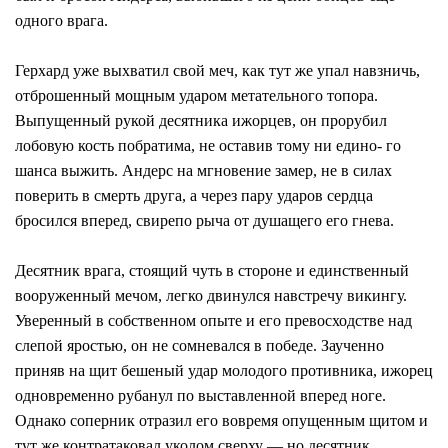
одного врага.
Герхард уже выхватил свой меч, как тут же упал навзничь,
отброшенный мощным ударом метательного топора.
Выпущенный рукой десятника ижорцев, он прорубил
лобовую кость побратима, не оставив тому ни едино- го
шанса выжить. Андерс на мгновение замер, не в силах
поверить в смерть друга, а через пару ударов сердца
бросился вперед, свирепо рыча от душащего его гнева.
Десятник врага, стоящий чуть в стороне и единственный
вооруженный мечом, легко двинулся навстречу викингу.
Уверенный в собственном опыте и его превосходстве над
слепой яростью, он не сомневался в победе. Заученно
приняв на щит бешеный удар молодого противника, ижорец
одновременно рубанул по выставленной вперед ноге.
Однако соперник отразил его вовремя опущенным щитом и
тут же контратаковал уколом сверху — но десятник