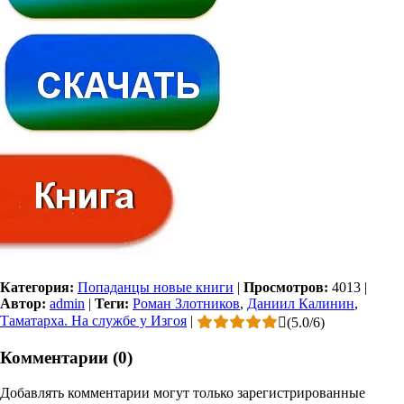
Категория:
Попаданцы новые книги
|
Просмотров:
4013
|
Автор:
admin
|
Теги:
Роман Злотников
,
Даниил Калинин
,
Таматарха. На службе у Изгоя
|
(
5.0
/
6
)
Комментарии (0)
Добавлять комментарии могут только зарегистрированные