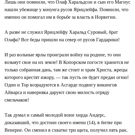
Лишь они помнили, что Олаф Харальдсон и сын его Магнус
нашли убежище у конунга русов Ярицлейфа. Помнили, что
именно он помогал им в борьбе за власть в Норвегии.
А разве не служил Ярицлейфу Харальд Суровый, брат
Олафа? Все беды пришли на север от русов Гардарики!
И раз вольные ярлы проиграли войну на родине, то они
возьмут свое на их земле! В Копорском погосте хранится не
только собранная дань, там же стоит и храм Христа, жрецы
которого крестят ижору, — так пусть он будет предан огню!
Один и Тор возрадуются в Асгарде подвигу викингов
Айварса и наверняка даруют свою милость отряду
смельчаков!
Так думал и самый молодой воин хирда Андерс,
доказавший, что достоин своего имени (14), в битве при
Венерне. Он сменил в схватке три щита, получил пять ран,