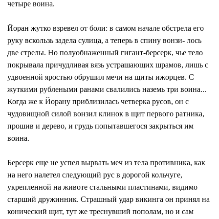
четыре воина.
Йоран жутко взревел от боли: в самом начале обстрела его
руку вскользь задела сулица, а теперь в спину вонзи- лось
две стрелы. Но полуобнаженный гигант-берсерк, чье тело
покрывала причудливая вязь устрашающих шрамов, лишь с
удвоенной яростью обрушил мечи на щиты ижорцев. С
жуткими рублеными ранами свалились наземь три воина...
Когда же к Йорану приблизилась четверка русов, он с
чудовищной силой вонзил клинок в щит первого ратника,
прошив и дерево, и грудь попытавшегося закрыться им
воина.
Берсерк еще не успел вырвать меч из тела противника, как
на него налетел следующий рус в дорогой кольчуге,
укрепленной на животе стальными пластинами, видимо
старший дружинник. Страшный удар викинга он принял на
конический щит, тут же треснувший пополам, но и сам