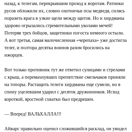
назад, к телегам, перекрывшим проход к воротам. Ратники
русов обложили их, словно охотничьи псы медведя, силясь
поразить врага в узкие щели между щитов. Но и хирдманы
здорово огрызались стремительными уколами мечей!
Потеряв трех бойцов, защитники погоста немного остыли.
А вот третья, самая малочисленная «черепаха» уже достигла
телег, и полтора десятка воинов разом бросились на
ижорцев.
Вот только противник тут же ответил сулицами и стрелами
с крыш, а перемахнувших препятствие смельчаков приняли
на топоры. Растащить телеги хирдманы еще сумели, но в
спину уцелевшим ударил с десяток дружинников. Исход
короткой, яростной схватки был предрешен.
— Вперед! ВАЛЬХАЛЛА!!!
Айварс правильно оценил сложившийся расклад, он увидел