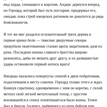
вид хирда, спешащего к воротам. Андерс дернулся вперед,
но Герхард, который был чуть постарше, придержал его,
ожидая, пока строй ижорских ратников не докатится до ряда
йомсвикингов.
В тот же миг раздался оглушительный треск дерева и
первые крики боли — тяжелые двуручные секиры
прорубали окантованные сталью щиты защитников, разя их
руки. Последние воины славного братства широко
разошлись, дабы не мешать друг другу, и их размашистые
удары остановили первый натиск врага!
Ижорцы оказались повернуты спиной к двум побратимам,
подоспевшим к месту схватки. Герхард только этого и ждал.
Кивнув соратнику, одновременно с ним он коротко, с силой
метнул свой легкий метательный топор, с хрустом
вонзившийся в спину попятившегося было воина. Точен
был и бросок Андерса, выбившего из цепи бойцов еще