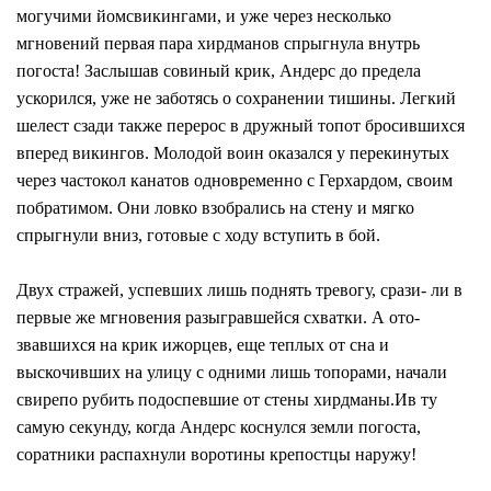
могучими йомсвикингами, и уже через несколько
мгновений первая пара хирдманов спрыгнула внутрь
погоста! Заслышав совиный крик, Андерс до предела
ускорился, уже не заботясь о сохранении тишины. Легкий
шелест сзади также перерос в дружный топот бросившихся
вперед викингов. Молодой воин оказался у перекинутых
через частокол канатов одновременно с Герхардом, своим
побратимом. Они ловко взобрались на стену и мягко
спрыгнули вниз, готовые с ходу вступить в бой.
Двух стражей, успевших лишь поднять тревогу, срази- ли в
первые же мгновения разыгравшейся схватки. А ото-
звавшихся на крик ижорцев, еще теплых от сна и
выскочивших на улицу с одними лишь топорами, начали
свирепо рубить подоспевшие от стены хирдманы.Ив ту
самую секунду, когда Андерс коснулся земли погоста,
соратники распахнули воротины крепостцы наружу!