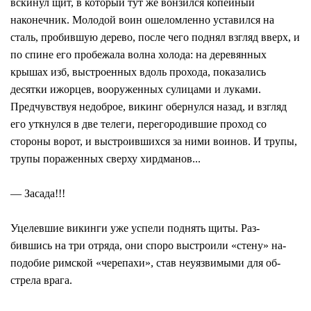
вскинул щит, в который тут же вонзился копейный
наконечник. Молодой воин ошеломленно уставился на
сталь, пробившую дерево, после чего поднял взгляд вверх, и
по спине его пробежала волна холода: на деревянных
крышах изб, выстроенных вдоль прохода, показались
десятки ижорцев, вооруженных сулицами и луками.
Предчувствуя недоброе, викинг обернулся назад, и взгляд
его уткнулся в две телеги, перегородившие проход со
стороны ворот, и выстроившихся за ними воинов. И трупы,
трупы пораженных сверху хирдманов...
— Засада!!!
Уцелевшие викинги уже успели поднять щиты. Раз-
бившись на три отряда, они споро выстроили «стену» на-
подобие римской «черепахи», став неуязвимыми для об-
стрела врага.