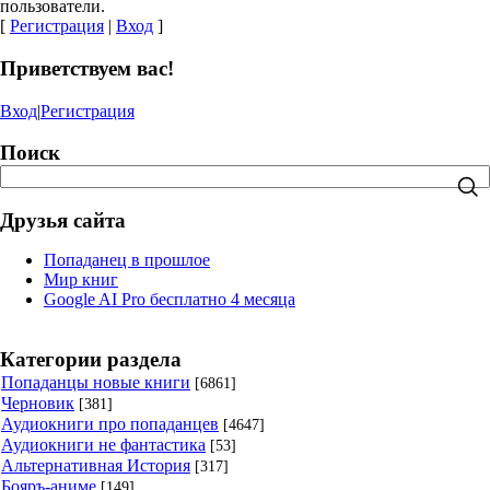
пользователи.
[
Регистрация
|
Вход
]
Приветствуем вас!
Вход
|
Регистрация
Поиск
Друзья сайта
Попаданец в прошлое
Мир книг
Google AI Pro бесплатно 4 месяца
Категории раздела
Попаданцы новые книги
[6861]
Черновик
[381]
Аудиокниги про попаданцев
[4647]
Аудиокниги не фантастика
[53]
Альтернативная История
[317]
Бояръ-аниме
[149]