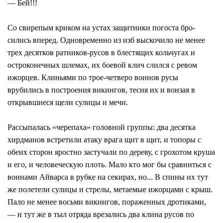
— Бей!!!
Со свирепым криком на устах защитники погоста бро-
сились вперед. Одновременно из изб выскочило не менее
трех десятков ратников-русов в блестящих кольчугах и
остроконечных шлемах, их боевой клич слился с ревом
ижорцев. Клиньями по трое-четверо воинов русы
врубились в построения викингов, тесня их и вонзая в
открывшиеся щели сулицы и мечи.
Рассыпалась «черепаха» головной группы: два десятка
хирдманов встретили атаку врага щит в щит, и топоры с
обеих сторон яростно застучали по дереву, с грохотом круша
и его, и человеческую плоть. Мало кто мог бы сравниться с
воинами Айварса в рубке на секирах, но... В спины их тут
же полетели сулицы и стрелы, метаемые ижорцами с крыш.
Пало не менее восьми викингов, пораженных дротиками,
— и тут же в тыл отряда врезались два клина русов по