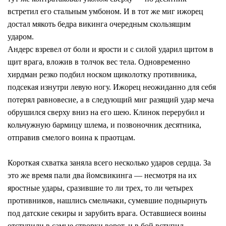
встретил его стальным умбоном. И в тот же миг ижорец
достал мякоть бедра викинга очередным скользящим
ударом.
Андерс взревел от боли и ярости и с силой ударил щитом в
щит врага, вложив в толчок вес тела. Одновременно
хирдман резко подбил носком щиколотку противника,
подсекая изнутри левую ногу. Ижорец неожиданно для себя
потерял равновесие, а в следующий миг разящий удар меча
обрушился сверху вниз на его шею. Клинок перерубил и
кольчужную бармицу шлема, и позвоночник десятника,
отправив смелого воина к праотцам.
Короткая схватка заняла всего несколько ударов сердца. За
это же время пали два йомсвикинга — несмотря на их
яростные удары, сразившие то ли трех, то ли четырех
противников, нашлись смельчаки, сумевшие поднырнуть
под датские секиры и зарубить врага. Оставшиеся воины
отступили в самые створки ворот, и в бой вступил