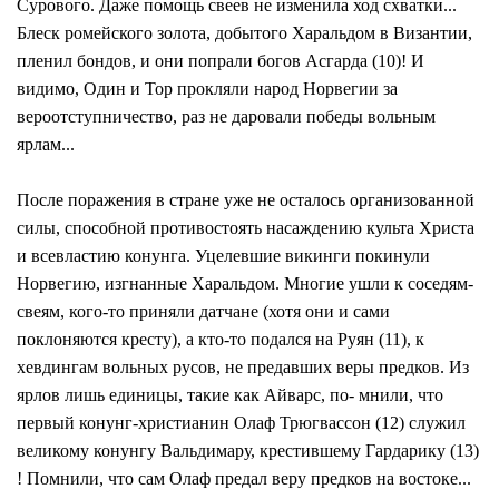
Сурового. Даже помощь свеев не изменила ход схватки...
Блеск ромейского золота, добытого Харальдом в Византии,
пленил бондов, и они попрали богов Асгарда (10)! И
видимо, Один и Тор прокляли народ Норвегии за
вероотступничество, раз не даровали победы вольным
ярлам...
После поражения в стране уже не осталось организованной
силы, способной противостоять насаждению культа Христа
и всевластию конунга. Уцелевшие викинги покинули
Норвегию, изгнанные Харальдом. Многие ушли к соседям-
свеям, кого-то приняли датчане (хотя они и сами
поклоняются кресту), а кто-то подался на Руян (11), к
хевдингам вольных русов, не предавших веры предков. Из
ярлов лишь единицы, такие как Айварс, по- мнили, что
первый конунг-христианин Олаф Трюгвассон (12) служил
великому конунгу Вальдимару, крестившему Гардарику (13)
! Помнили, что сам Олаф предал веру предков на востоке...