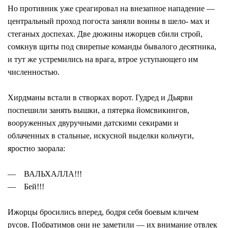
Но противник уже среагировал на внезапное нападение —
центральный проход погоста заняли воины в шело- мах и
стеганых доспехах. Две дюжины ижорцев сбили строй,
сомкнув щиты под свирепые команды бывалого десятника,
и тут же устремились на врага, втрое уступающего им
численностью.
Хирдманы встали в створках ворот. Гудред и Дьярви
поспешили занять вышки, а пятерка йомсвикингов,
вооруженных двуручными датскими секирами и
облаченных в стальные, искусной выделки кольчуги,
яростно заорала:
— ВАЛЬХАЛЛА!!!
— Бей!!!
Ижорцы бросились вперед, бодря себя боевым кличем
русов. Побратимов они не заметили — их внимание отвлек