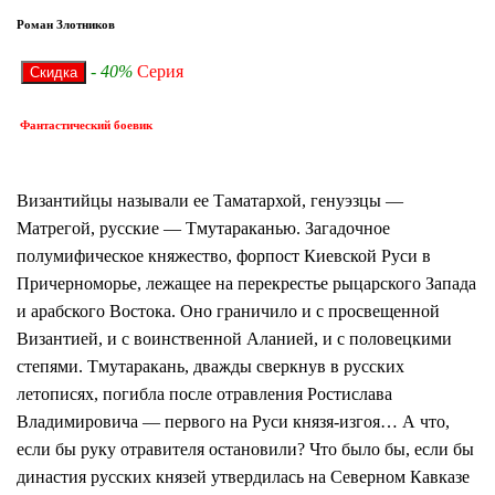
Роман Злотников
- 40%
Серия
Фантастический боевик
Византийцы называли ее Таматархой, генуэзцы —
Матрегой, русские — Тмутараканью. Загадочное
полумифическое княжество, форпост Киевской Руси в
Причерноморье, лежащее на перекрестье рыцарского Запада
и арабского Востока. Оно граничило и с просвещенной
Византией, и с воинственной Аланией, и с половецкими
степями. Тмутаракань, дважды сверкнув в русских
летописях, погибла после отравления Ростислава
Владимировича — первого на Руси князя-изгоя… А что,
если бы руку отравителя остановили? Что было бы, если бы
династия русских князей утвердилась на Северном Кавказе