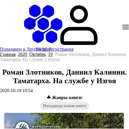
Попаданец в Другой Мир
Вход
|
Регистрация
Главная
2020
Октябрь
19
Роман Злотников, Даниил Калинин.
Таматарха. На службе у Изгоя
Роман Злотников, Даниил Калинин.
Таматарха. На службе у Изгоя
2020-10-19 10:54
☘ Жанры книги:
Попаданцы новые книги