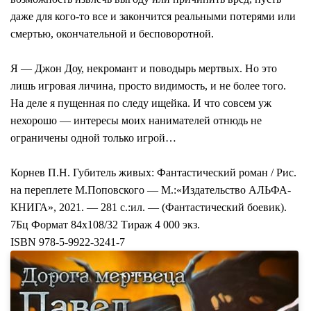
даже для кого-то все и закончится реальными потерями или
смертью, окончательной и бесповоротной.
Я — Джон Доу, некромант и поводырь мертвых. Но это
лишь игровая личина, просто видимость, и не более того.
На деле я пущенная по следу ищейка. И что совсем уж
нехорошо — интересы моих нанимателей отнюдь не
ограничены одной только игрой…
Корнев П.Н. Губитель живых: Фантастический роман / Рис.
на переплете М.Поповского — М.:«Издательство АЛЬФА-
КНИГА», 2021. — 281 с.:ил. — (Фантастический боевик).
7Бц Формат 84х108/32 Тираж 4 000 экз.
ISBN 978-5-9922-3241-7