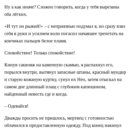
Ну а как иначе? Сложно говорить, когда у тебя вырезаны
оба лёгких.
«И тут он рыжий!» – с неприязнью подумал я, но сразу взял
себя в руки и усилием воли погасил начавшее трепетать на
кончиках пальцев белое пламя.
Спокойствие! Только спокойствие!
Кинув саквояж на каменную скамью, я распахнул его,
порылся внутри, вытянул запасные штаны, красный мундир
и старую кожаную куртку, сунул их Нео, затем отыскал на
самом дне длинный плащ с глубоким капюшоном,
найденный невесть где и когда.
– Одевайся!
Дважды просить не пришлось, мертвец с готовностью
облачился в предоставленную одежду. Под конец накинул