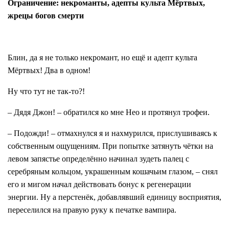
Ограничение: некроманты, адепты культа Мёртвых,
жрецы богов смерти
Блин, да я не только некромант, но ещё и адепт культа
Мёртвых! Два в одном!
Ну что тут не так-то?!
– Дядя Джон! – обратился ко мне Нео и протянул трофеи.
– Подожди! – отмахнулся я и нахмурился, прислушиваясь к
собственным ощущениям. При попытке затянуть чётки на
левом запястье определённо начинал зудеть палец с
серебряным кольцом, украшенным кошачьим глазом, – снял
его и мигом начал действовать бонус к регенерации
энергии. Ну а перстенёк, добавлявший единицу восприятия,
переселился на правую руку к печатке вампира.