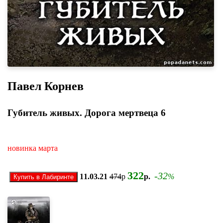
Павел Корнев
Губитель живых. Дорога мертвеца 6
новинка марта
322
-32
11.03.21
474
р
р.
%