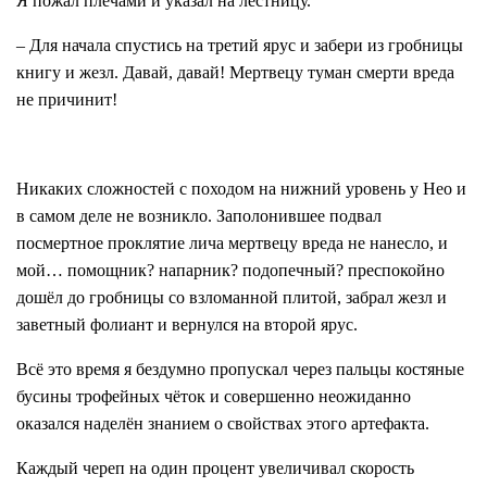
Я пожал плечами и указал на лестницу.
– Для начала спустись на третий ярус и забери из гробницы
книгу и жезл. Давай, давай! Мертвецу туман смерти вреда
не причинит!
Никаких сложностей с походом на нижний уровень у Нео и
в самом деле не возникло. Заполонившее подвал
посмертное проклятие лича мертвецу вреда не нанесло, и
мой… помощник? напарник? подопечный? преспокойно
дошёл до гробницы со взломанной плитой, забрал жезл и
заветный фолиант и вернулся на второй ярус.
Всё это время я бездумно пропускал через пальцы костяные
бусины трофейных чёток и совершенно неожиданно
оказался наделён знанием о свойствах этого артефакта.
Каждый череп на один процент увеличивал скорость