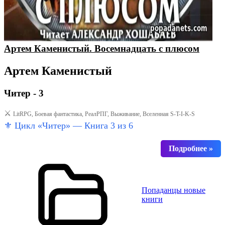
Артем Каменистый. Восемнадцать с плюсом
Артем Каменистый
Читер - 3
⚔️
LitRPG, Боевая фантастика, РеалРПГ, Выживание, Вселенная S-T-I-K-S
⚜️ Цикл «Читер» — Книга 3 из 6
Попаданцы новые
книги