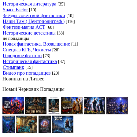
Историческая литература
[35]
Space Factor
[10]
Звёзды советской фантастики
[10]
Наши Там ( Центрполиграф )
[116]
Фэнтези-магия АСТ
[68]
Исторические детективы
[38]
не попаданцы
Новая фантастика. Возвышение
[11]
Спецназ КГБ, Чекисты
[28]
Городское фэнтези
[73]
Историческая фантастика
[37]
Стимпанк
[15]
Видео про попаданцев
[20]
Новинки на Литрес
Новый Черновик Попаданцы