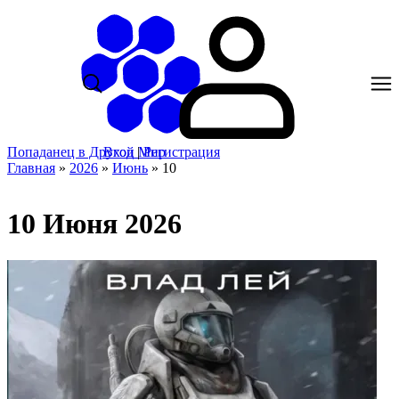
Попаданец в Другой Мир
Вход
|
Регистрация
Главная
»
2026
»
Июнь
»
10
10 Июня 2026