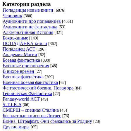
Категории раздела
Попаданцы новые книги
[6876]
Черновик
[380]
Аудиокниги про попаданцев
[4661]
Аудиокниги не фантастика
[53]
Альтернативная История
[321]
Бояръ-аниме
[149]
ПОПАДАНКА книги
[362]
Попаданец АСТ
[196]
Академия Магии
[62]
Боевая фантастика
[308]
Военные приключения
[48]
В вихре времён
[27]
Военная фантастика
[209]
Военная боевая фантастика
[67]
Фантастический боевик. Новая эра
[84]
Героическая Фантастика
[72]
Fantasy-world АСТ
[49]
S-T-I-K-S
[86]
СМЕРШ – спецназ Сталина
[45]
Бесплатные книги на Литрес
[76]
Война. Штрафбат. Они сражались за Родину
[28]
Другие миры
[65]