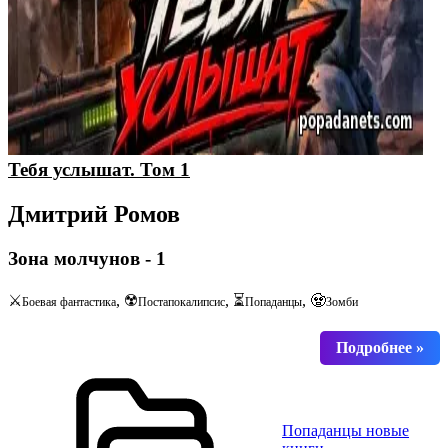
Тебя услышат. Том 1
Дмитрий Ромов
Зона молчунов - 1
⚔️
, ☢️
, ⏳
, 🧟
Боевая фантастика
Постапокалипсис
Попаданцы
Зомби
Попаданцы новые