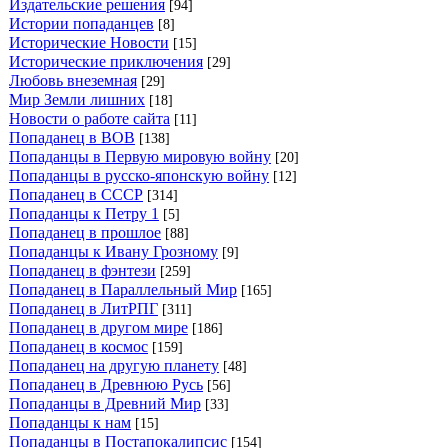
Издательские решения
[94]
Истории попаданцев
[8]
Исторические Новости
[15]
Исторические приключения
[29]
Любовь внеземная
[29]
Мир Земли лишних
[18]
Новости о работе сайта
[11]
Попаданец в ВОВ
[138]
Попаданцы в Первую мировую войну
[20]
Попаданцы в русско-японскую войну
[12]
Попаданец в СССР
[314]
Попаданцы к Петру 1
[5]
Попаданец в прошлое
[88]
Попаданцы к Ивану Грозному
[9]
Попаданец в фэнтези
[259]
Попаданец в Параллельный Мир
[165]
Попаданец в ЛитРПГ
[311]
Попаданец в другом мире
[186]
Попаданец в космос
[159]
Попаданец на другую планету
[48]
Попаданец в Древнюю Русь
[56]
Попаданцы в Древний Мир
[33]
Попаданцы к нам
[15]
Попаданцы в Постапокалипсис
[154]