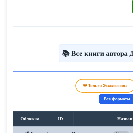
Я глянул на своих спутников. Парни шагали 
Коллектив подобрался нормальный, с каждым из них я
а, так сказать, на стыке дисциплин... И под бомбами 
📚 Все книги автора 
👑 Только Эксклюзивы
Все форматы
Обложка
ID
Назван