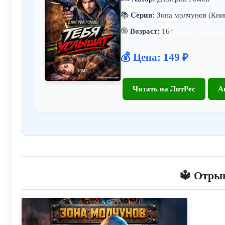
📚
Серия:
Зона молчунов (Книг
🔞
Возраст:
16+
💰 Цена: 149 ₽
Читать на ЛитРес
А
🔱 Отрыв