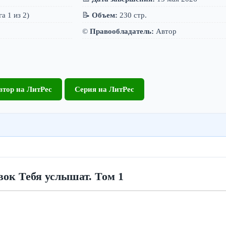
а 1 из 2)
📝
Объем:
230 стр.
©️
Правообладатель:
Автор
втор на ЛитРес
Серия на ЛитРес
ок Тебя услышат. Том 1