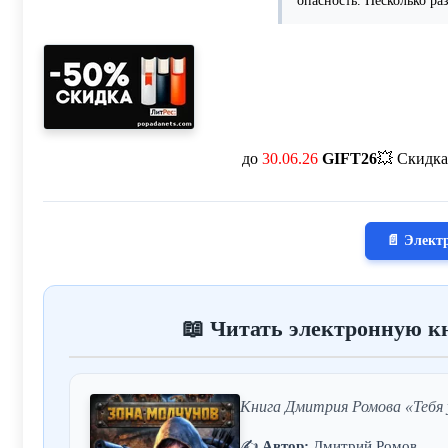
опасность. Несколько ра
до
30.06.26
GIFT26
💥 Скидка
📄 Элект
📖 Читать электронную кн
Книга Дмитрия Ромова «Тебя у
✍️
Автор:
Дмитрий Ромов