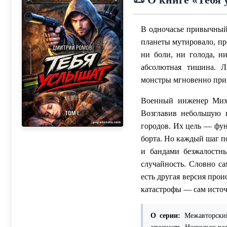
В одночасье привычный
планеты мутировало, п
ни боли, ни голода, 
абсолютная тишина. Л
монстры мгновенно прих
Военный инженер Миха
Возглавив небольшую 
городов. Их цель — фун
борта. Но каждый шаг п
и бандами безжалостн
случайность. Словно са
есть другая версия прои
катастрофы — сам исто
О серии:
Межавторский