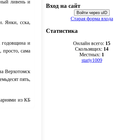
ьный ливень и
Вход на сайт
Войти через uID
Старая форма входа
. Янки, сска,
Статистика
а годовщина и
Онлайн всего:
15
Скользящих:
14
, просто, сама
Местных:
1
stariy1009
на Верхотомск
емьдесят пять,
 парнями из КБ
лько для того,