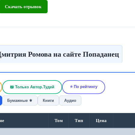
рядом, изредка перебрасывались короткими фразами. Макс,
Скачать отрывок
 уже раньше работал, потому что задачи частенько бывали не ч
бывать приходилось. И под дождём из пуль.
Дмитрия Ромова на сайте Попаданец
⭐ По рейтингу
📖 Только Автор.Тудей
Бумажные ⚜️
Книги
Аудио
ие
Том
Тип
Цена