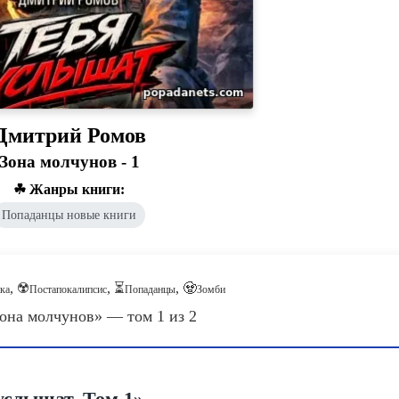
Дмитрий Ромов
Зона молчунов - 1
☘ Жанры книги:
Попаданцы новые книги
, ☢️
, ⏳
, 🧟
ка
Постапокалипсис
Попаданцы
Зомби
она молчунов» — том 1 из 2
услышат. Том 1»