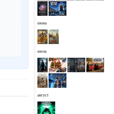
июнь
июль
август