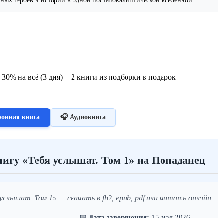
зных героев и историй в одной постапокалиптической вселенной.
 30% на всё (3 дня) + 2 книги из подборки в подарок
ронная книга
🎧 Аудиокнига
игу «Тебя услышат. Том 1» на Попаданец
слышат. Том 1» — скачать в fb2, epub, pdf или читать онлайн.
📅
Дата завершения:
15 мая 2026