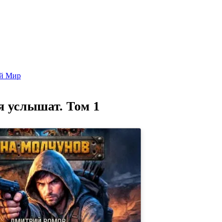
Попаданцы - лучшие книги
Библиотека
Каталог
Архи
ой Мир
я услышат. Том 1