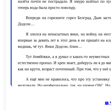
налёта почти не пострадало. Я хмуро шлёпал по лу
теперь вода была просто повсюду.
Впереди на горизонте горел Белград. Дым заст
Додсон…
Я злился на ненасытных янки, на войну, на нес
впервые за девять лет в этот день я не пришёл на кл
видишь, чё тут. Янки Додсон, блин…
Тут бомбёжки, а я думал о каких-то неуместных 
естественно пропал. И хрен знает, доберусь ли я до м
как ни крути, возраст почтенный. При том, что у неё
А ещё мне не нравилось, что про эту установку 
мозговали. Но неофициально, так, на уровне ОБС. Н
Возможно, в руководстве сами до конца не знали,
чтобы проследить за погрузкой на борт.
📖 