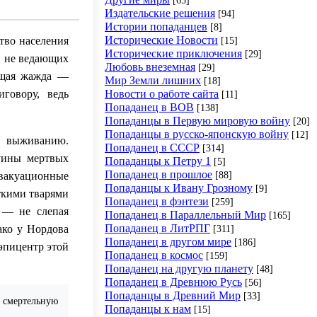
Издательские решения
[94]
Истории попаданцев
[8]
Исторические Новости
[15]
тво населения
Исторические приключения
[29]
, не ведающих
Любовь внеземная
[29]
ющая жажда —
Мир Земли лишних
[18]
Новости о работе сайта
говору, ведь
[11]
Попаданец в ВОВ
[138]
Попаданцы в Первую мировую войну
[20]
Попаданцы в русско-японскую войну
[12]
у выживанию.
Попаданец в СССР
[314]
уины мертвых
Попаданцы к Петру 1
[5]
Попаданец в прошлое
[88]
эвакуационные
Попаданцы к Ивану Грозному
[9]
ткими тварями
Попаданец в фэнтези
[259]
 — не слепая
Попаданец в Параллельный Мир
[165]
Попаданец в ЛитРПГ
[311]
ако у Нордова
Попаданец в другом мире
[186]
 эпицентр этой
Попаданец в космос
[159]
Попаданец на другую планету
[48]
Попаданец в Древнюю Русь
[56]
Попаданцы в Древний Мир
[33]
 смертельную
Попаданцы к нам
[15]