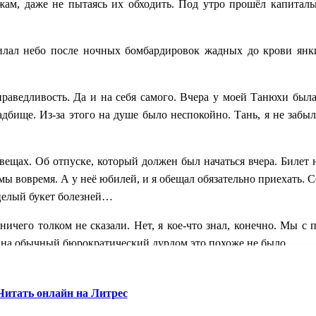
жам, даже не пытаясь их обходить. Под утро прошёл капитал
илал небо после ночных бомбардировок жадных до крови янки
праведливость. Да и на себя самого. Вчера у моей Танюхи был
адбище. Из-за этого на душе было неспокойно. Тань, я не забыл
вещах. Об отпуске, который должен был начаться вчера. Билет 
амы вовремя. А у неё юбилей, и я обещал обязательно приехать. С
 целый букет болезней…
ничего толком не сказали. Нет, я кое-что знал, конечно. Мы с
о на обычный бюрократический дурдом это похоже не было.
 что это за агрегат. Иначе опытного инженера не послали бы то
Читать онлайн на Литрес