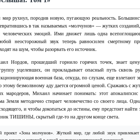
 мир рухнул, породив новую, пугающую реальность. Большинс
ревратившись в так называемых «молчунов» — жутких созданий
ни человеческих эмоций. Ими движет лишь одна всепоглоща
юбой неосторожный звук теперь равносилен смертному при
одят на шум, чтобы разорвать его источник.
ил Нордов, прошедший горнило горячих точек, знает цен
группу уцелевших, он прокладывает опасный путь сквозь р
кционирующая военная база, откуда, по слухам, еще взлетают 
о этому безмолвному аду дается огромной ценой. Сражаясь с жу
ых мародеров, Михаил начинает понимать: этот апокалипсис
ма Земля методично стирает человечество со своего лица. Одн
сходящего, и чтобы докопаться до истины, ему предстоит найти
чник ТИШИНЫ, скрытый где-то на другом конце света.
 проект «Зона молчунов». Жуткий мир, где любой звук привлекает