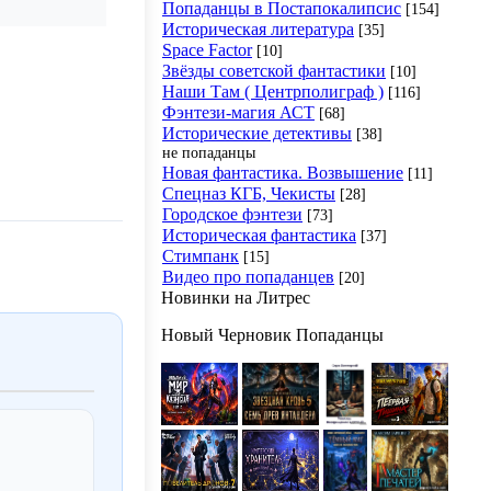
Попаданцы в Постапокалипсис
[154]
Историческая литература
[35]
Space Factor
[10]
Звёзды советской фантастики
[10]
Наши Там ( Центрполиграф )
[116]
Фэнтези-магия АСТ
[68]
Исторические детективы
[38]
не попаданцы
Новая фантастика. Возвышение
[11]
Спецназ КГБ, Чекисты
[28]
Городское фэнтези
[73]
Историческая фантастика
[37]
Стимпанк
[15]
Видео про попаданцев
[20]
Новинки на Литрес
Новый Черновик Попаданцы