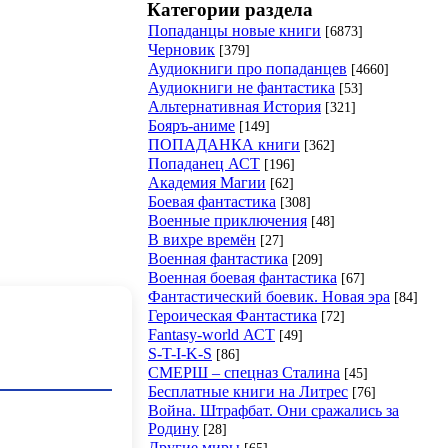
Категории раздела
Попаданцы новые книги
[6873]
Черновик
[379]
Аудиокниги про попаданцев
[4660]
Аудиокниги не фантастика
[53]
Альтернативная История
[321]
Бояръ-аниме
[149]
ПОПАДАНКА книги
[362]
Попаданец АСТ
[196]
Академия Магии
[62]
Боевая фантастика
[308]
Военные приключения
[48]
В вихре времён
[27]
Военная фантастика
[209]
Военная боевая фантастика
[67]
Фантастический боевик. Новая эра
[84]
Героическая Фантастика
[72]
Fantasy-world АСТ
[49]
S-T-I-K-S
[86]
СМЕРШ – спецназ Сталина
[45]
Бесплатные книги на Литрес
[76]
Война. Штрафбат. Они сражались за
Родину
[28]
Другие миры
[65]