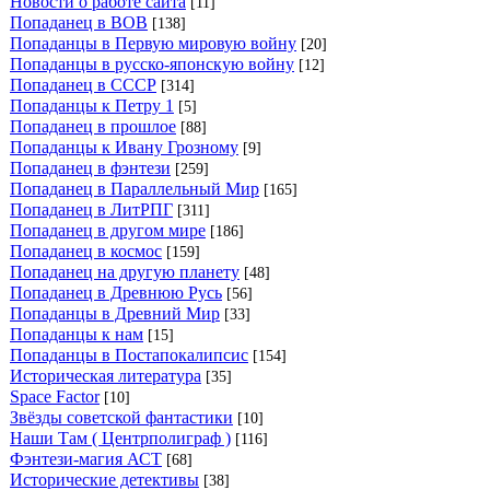
Новости о работе сайта
[11]
Попаданец в ВОВ
[138]
Попаданцы в Первую мировую войну
[20]
Попаданцы в русско-японскую войну
[12]
Попаданец в СССР
[314]
Попаданцы к Петру 1
[5]
Попаданец в прошлое
[88]
Попаданцы к Ивану Грозному
[9]
Попаданец в фэнтези
[259]
Попаданец в Параллельный Мир
[165]
Попаданец в ЛитРПГ
[311]
Попаданец в другом мире
[186]
Попаданец в космос
[159]
Попаданец на другую планету
[48]
Попаданец в Древнюю Русь
[56]
Попаданцы в Древний Мир
[33]
Попаданцы к нам
[15]
Попаданцы в Постапокалипсис
[154]
Историческая литература
[35]
Space Factor
[10]
Звёзды советской фантастики
[10]
Наши Там ( Центрполиграф )
[116]
Фэнтези-магия АСТ
[68]
Исторические детективы
[38]