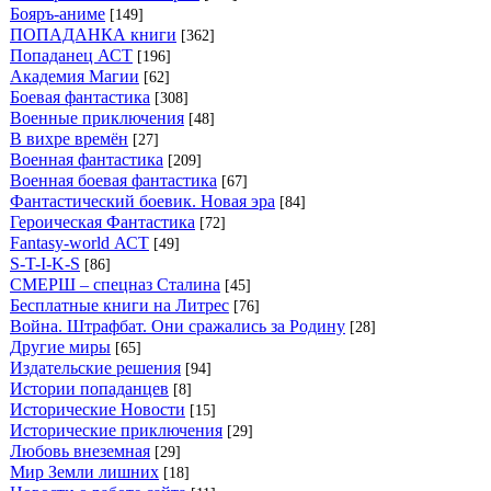
Бояръ-аниме
[149]
ПОПАДАНКА книги
[362]
Попаданец АСТ
[196]
Академия Магии
[62]
Боевая фантастика
[308]
Военные приключения
[48]
В вихре времён
[27]
Военная фантастика
[209]
Военная боевая фантастика
[67]
Фантастический боевик. Новая эра
[84]
Героическая Фантастика
[72]
Fantasy-world АСТ
[49]
S-T-I-K-S
[86]
СМЕРШ – спецназ Сталина
[45]
Бесплатные книги на Литрес
[76]
Война. Штрафбат. Они сражались за Родину
[28]
Другие миры
[65]
Издательские решения
[94]
Истории попаданцев
[8]
Исторические Новости
[15]
Исторические приключения
[29]
Любовь внеземная
[29]
Мир Земли лишних
[18]