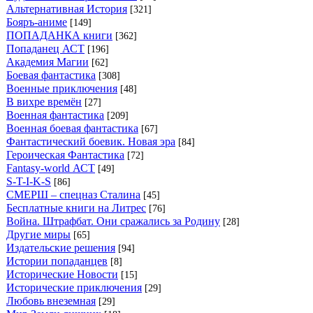
Альтернативная История
[321]
Бояръ-аниме
[149]
ПОПАДАНКА книги
[362]
Попаданец АСТ
[196]
Академия Магии
[62]
Боевая фантастика
[308]
Военные приключения
[48]
В вихре времён
[27]
Военная фантастика
[209]
Военная боевая фантастика
[67]
Фантастический боевик. Новая эра
[84]
Героическая Фантастика
[72]
Fantasy-world АСТ
[49]
S-T-I-K-S
[86]
СМЕРШ – спецназ Сталина
[45]
Бесплатные книги на Литрес
[76]
Война. Штрафбат. Они сражались за Родину
[28]
Другие миры
[65]
Издательские решения
[94]
Истории попаданцев
[8]
Исторические Новости
[15]
Исторические приключения
[29]
Любовь внеземная
[29]