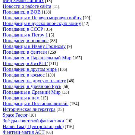
Мир Земли лишних
[18]
Новости о работе сайта
[11]
Попаданец в ВОВ
[138]
Попаданцы в Первую мировую войну
[20]
Попаданцы в русско-японскую войну
[12]
Попаданец в СССР
[314]
Попаданцы к Петру 1
[5]
Попаданец в прошлое
[88]
Попаданцы к Ивану Грозному
[9]
Попаданец в фэнтези
[259]
Попаданец в Параллельный Мир
[165]
Попаданец в ЛитРПГ
[311]
Попаданец в другом мире
[186]
Попаданец в космос
[159]
Попаданец на другую планету
[48]
Попаданец в Древнюю Русь
[56]
Попаданцы в Древний Мир
[33]
Попаданцы к нам
[15]
Попаданцы в Постапокалипсис
[154]
Историческая литература
[35]
Space Factor
[10]
Звёзды советской фантастики
[10]
Наши Там ( Центрполиграф )
[116]
Фэнтези-магия АСТ
[68]