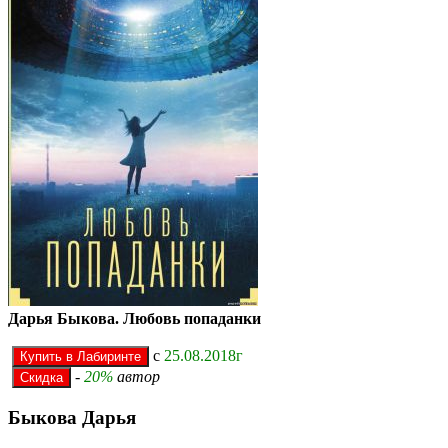
Дарья Быкова. Любовь попаданки
с
25.08.2018г
-
20%
автор
Быкова Дарья