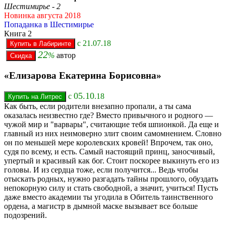
Шестимирье - 2
Новинка августа 2018
Попаданка в Шестимирье
Книга 2
c 21.07.18
22
%
автор
«Елизарова Екатерина Борисовна»
05.10
с
.18
Как быть, если родители внезапно пропали, а ты сама
оказалась неизвестно где? Вместо привычного и родного —
чужой мир и "варвары", считающие тебя шпионкой. Да еще и
главный из них неимоверно злит своим самомнением. Словно
он по меньшей мере королевских кровей! Впрочем, так оно,
судя по всему, и есть. Самый настоящий принц, заносчивый,
упертый и красивый как бог. Стоит поскорее выкинуть его из
головы. И из сердца тоже, если получится... Ведь чтобы
отыскать родных, нужно разгадать тайны прошлого, обуздать
непокорную силу и стать свободной, а значит, учиться! Пусть
даже вместо академии ты угодила в Обитель таинственного
ордена, а магистр в дымной маске вызывает все больше
подозрений.