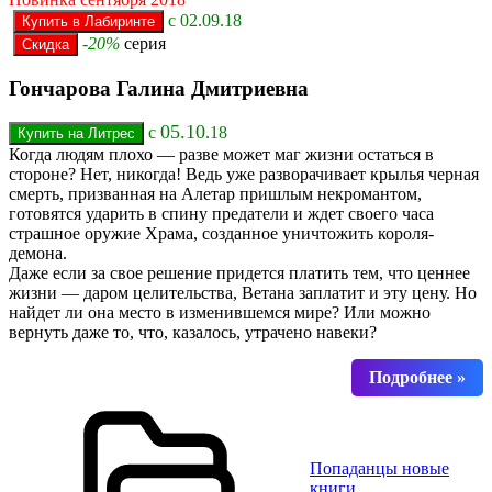
c 02.09.18
-20%
серия
Гончарова Галина Дмитриевна
05.10
с
.18
Когда людям плохо — разве может маг жизни остаться в
стороне? Нет, никогда! Ведь уже разворачивает крылья черная
смерть, призванная на Алетар пришлым некромантом,
готовятся ударить в спину предатели и ждет своего часа
страшное оружие Храма, созданное уничтожить короля-
демона.
Даже если за свое решение придется платить тем, что ценнее
жизни — даром целительства, Ветана заплатит и эту цену. Но
найдет ли она место в изменившемся мире? Или можно
вернуть даже то, что, казалось, утрачено навеки?
Попаданцы новые
книги