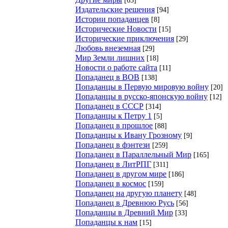
Издательские решения
[94]
Истории попаданцев
[8]
Исторические Новости
[15]
Исторические приключения
[29]
Любовь внеземная
[29]
Мир Земли лишних
[18]
Новости о работе сайта
[11]
Попаданец в ВОВ
[138]
Попаданцы в Первую мировую войну
[20]
Попаданцы в русско-японскую войну
[12]
Попаданец в СССР
[314]
Попаданцы к Петру 1
[5]
Попаданец в прошлое
[88]
Попаданцы к Ивану Грозному
[9]
Попаданец в фэнтези
[259]
Попаданец в Параллельный Мир
[165]
Попаданец в ЛитРПГ
[311]
Попаданец в другом мире
[186]
Попаданец в космос
[159]
Попаданец на другую планету
[48]
Попаданец в Древнюю Русь
[56]
Попаданцы в Древний Мир
[33]
Попаданцы к нам
[15]