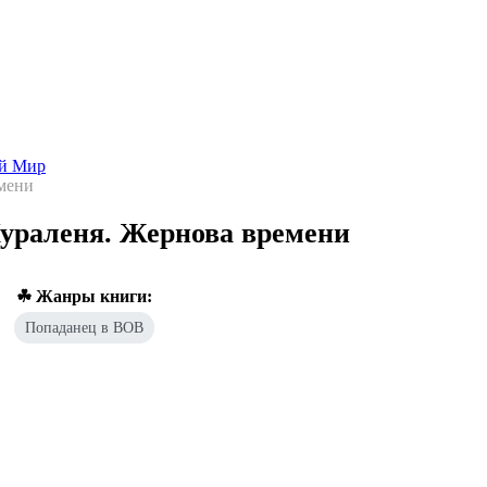
Попаданцы - лучшие книги
Библиотека
Каталог
Архи
ой Мир
мени
ураленя. Жернова времени
☘ Жанры книги:
Попаданец в ВОВ