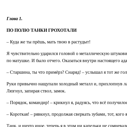
Глава 1.
ПО ПОЛЮ ТАНКИ ГРОХОТАЛИ
– Куда же ты прёшь, мать твою в растудыт!
Я чувствительно ударился головой о металлическую штуковин
по матушке. И было отчего. Оказаться внутри настоящего ада
– Старшина, ты что примёрз? Снаряд! – услышал я тот же голо
Руки привычно нащупали холодный металл и, прихлопнув лад
Лязгнул, запирая ствол, замок.
– Порядок, командир! – крикнул я, радуясь, что всё получилос
– Короткая! – рявкнул, продолжая сверкать зубами, тот, кого
Танк, и ничто иное, теперь я в этом ни капельки не сомневал