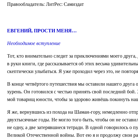
Правообладатель: ЛитРес: Самиздат
ЕВГЕНИЙ, ПРОСТИ МЕНЯ…
Необходимое вступление
Тот, кто внимательно следит за приключениями моего друга
в руки книги, где рассказывается об этих весьма удивитель
скептически улыбаться. Я уже проходил через это, не повто
В конце четвёртого путешествия мы оставили нашего друга 
хурень. Он готовился с честью принять свой последний бой. 
мой товарищ юности, чтобы за здорово живёшь покинуть на
Я же, вернувшись из похода на Шаман-гору, немедленно отпр
двухтысячные годы. Не могло того быть, чтобы он не остави
не одну, а две затерявшиеся тетради. В одной говорилось о п
Великой Отечественной войны. Вот ею я и продолжу свои расс