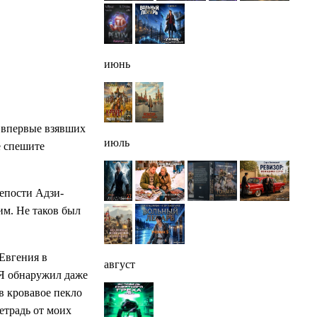
июнь
, впервые взявших
июль
е спешите
репости Адзи-
им. Не таков был
 Евгения в
август
 Я обнаружил даже
 в кровавое пекло
етрадь от моих