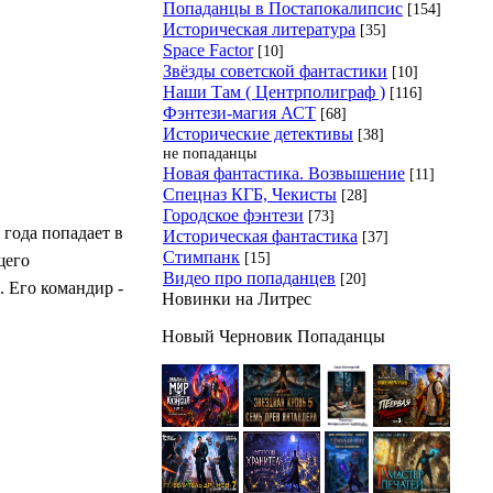
Попаданцы в Постапокалипсис
[154]
Историческая литература
[35]
Space Factor
[10]
Звёзды советской фантастики
[10]
Наши Там ( Центрполиграф )
[116]
Фэнтези-магия АСТ
[68]
Исторические детективы
[38]
не попаданцы
Новая фантастика. Возвышение
[11]
Спецназ КГБ, Чекисты
[28]
Городское фэнтези
[73]
 года попадает в
Историческая фантастика
[37]
Стимпанк
[15]
щего
Видео про попаданцев
[20]
 Его командир -
Новинки на Литрес
Новый Черновик Попаданцы