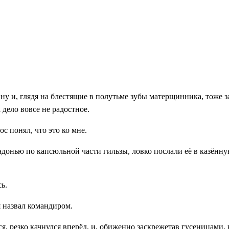
у и, глядя на блестящие в полутьме зубы матерщинника, тоже з
 дело вовсе не радостное.
с понял, что это ко мне.
онью по капсюльной части гильзы, ловко послали её в казённую
ь.
 я назвал командиром.
ся, резко качнулся вперёд, и, обиженно заскрежетав гусеницами,