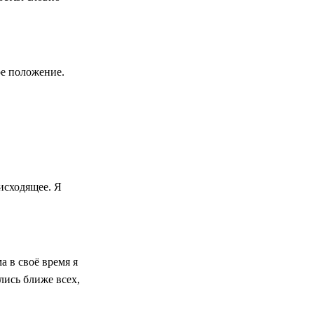
ое положение.
оисходящее. Я
а в своё время я
лись ближе всех,