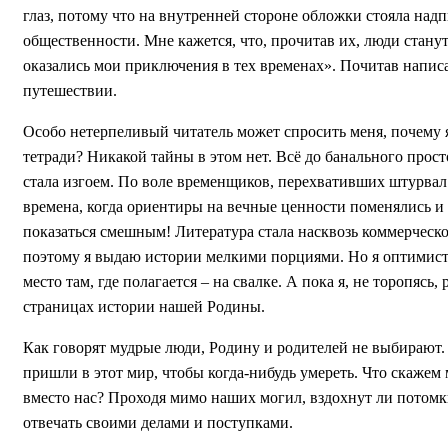
глаз, потому что на внутренней стороне обложки стояла над
общественности. Мне кажется, что, прочитав их, люди станут
оказались мои приключения в тех временах». Почитав написа
путешествии.
Особо нетерпеливый читатель может спросить меня, почему я
тетради? Никакой тайны в этом нет. Всё до банального прос
стала изгоем. По воле временщиков, перехвативших штурвал
времена, когда ориентиры на вечные ценности поменялись и во
показаться смешным! Литература стала насквозь коммерческ
поэтому я выдаю истории мелкими порциями. Но я оптимист 
место там, где полагается – на свалке. А пока я, не торопяс
страницах истории нашей Родины.
Как говорят мудрые люди, Родину и родителей не выбирают. 
пришли в этот мир, чтобы когда-нибудь умереть. Что скажем 
вместо нас? Проходя мимо наших могил, вздохнут ли потомк
отвечать своими делами и поступками.