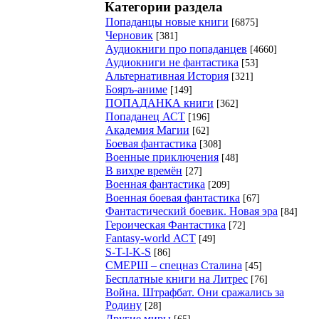
Категории раздела
Попаданцы новые книги
[6875]
Черновик
[381]
Аудиокниги про попаданцев
[4660]
Аудиокниги не фантастика
[53]
Альтернативная История
[321]
Бояръ-аниме
[149]
ПОПАДАНКА книги
[362]
Попаданец АСТ
[196]
Академия Магии
[62]
Боевая фантастика
[308]
Военные приключения
[48]
В вихре времён
[27]
Военная фантастика
[209]
Военная боевая фантастика
[67]
Фантастический боевик. Новая эра
[84]
Героическая Фантастика
[72]
Fantasy-world АСТ
[49]
S-T-I-K-S
[86]
СМЕРШ – спецназ Сталина
[45]
Бесплатные книги на Литрес
[76]
Война. Штрафбат. Они сражались за
Родину
[28]
Другие миры
[65]