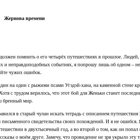
Жернова времени
, должен помнить о его четырёх путешествиях в прошлое. Людей
ных и неправдоподобных событиях, я попрошу лишь об одном – н
ряйте чужих ошибок.
один на один с рыжими псами Угэдэй-хана, на каменной стене к
Хотя с трудом верилось, что этот бой для Женьки станет последн
ш бренный мир.
авился в старый чулан искать тетрадь с описанием путешествия
л письменного свидетельства своих похождений. И я не ошибся.
утешествии в двухтысячный год, а во второй о том, как он попал
казы о моём друге. Замечу, что провидение не зря укрыло эту т