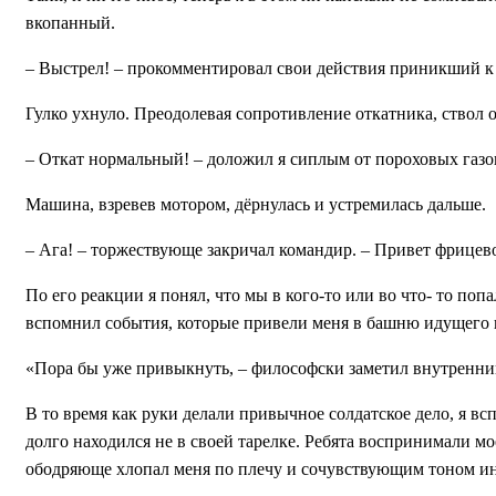
вкопанный.
– Выстрел! – прокомментировал свои действия приникший к
Гулко ухнуло. Преодолевая сопротивление откатника, ствол 
– Откат нормальный! – доложил я сиплым от пороховых газо
Машина, взревев мотором, дёрнулась и устремилась дальше.
– Ага! – торжествующе закричал командир. – Привет фрицев
По его реакции я понял, что мы в кого-то или во что- то поп
вспомнил события, которые привели меня в башню идущего в
«Пора бы уже привыкнуть, – философски заметил внутренний г
В то время как руки делали привычное солдатское дело, я вс
долго находился не в своей тарелке. Ребята воспринимали м
ободряюще хлопал меня по плечу и сочувствующим тоном ин