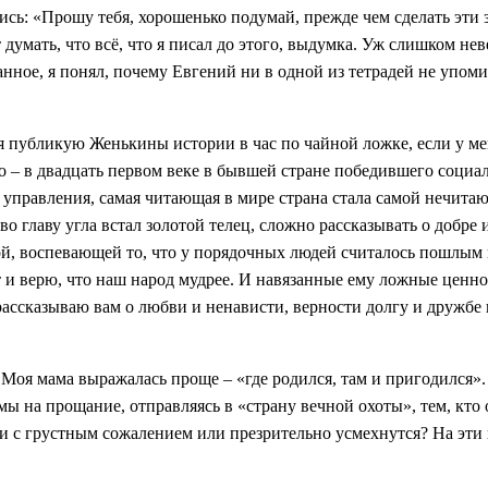
пись: «Прошу тебя, хорошенько подумай, прежде чем сделать эти
 думать, что всё, что я писал до этого, выдумка. Уж слишком н
нное, я понял, почему Евгений ни в одной из тетрадей не упоми
 публикую Женькины истории в час по чайной ложке, если у мен
то – в двадцать первом веке в бывшей стране победившего социа
 управления, самая читающая в мире страна стала самой нечита
 главу угла встал золотой телец, сложно рассказывать о добре и 
ой, воспевающей то, что у порядочных людей считалось пошлым 
и верю, что наш народ мудрее. И навязанные ему ложные ценно
ь, рассказываю вам о любви и ненависти, верности долгу и дружбе
Моя мама выражалась проще – «где родился, там и пригодился».
мы на прощание, отправляясь в «страну вечной охоты», тем, кто 
и с грустным сожалением или презрительно усмехнутся? На эти