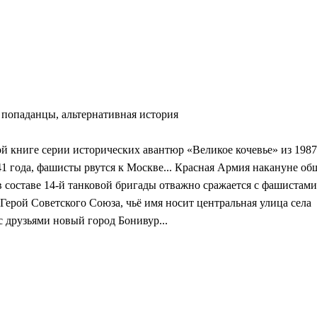
 попаданцы, альтернативная история
й книге серии исторических авантюр «Великое кочевье» из 1987
 года, фашисты рвутся к Москве... Красная Армия накануне об
составе 14-й танковой бригады отважно сражается с фашистами.
Герой Советского Союза, чьё имя носит центральная улица села
 друзьями новый город Бонивур...