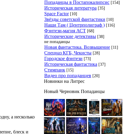
Попаданцы в Постапокалипсис
[154]
Историческая литература
[35]
Space Factor
[10]
Звёзды советской фантастики
[10]
Наши Там ( Центрполиграф )
[116]
Фэнтези-магия АСТ
[68]
Исторические детективы
[38]
не попаданцы
Новая фантастика. Возвышение
[11]
Спецназ КГБ, Чекисты
[28]
Городское фэнтези
[73]
Историческая фантастика
[37]
Стимпанк
[15]
Видео про попаданцев
[20]
Новинки на Литрес
Новый Черновик Попаданцы
дну, а несколько
епие, блеск и