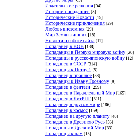
Издательские решения
[94]
Истории попаданцев
[8]
Исторические Новости
[15]
Исторические приключения
[29]
Любовь внеземная
[29]
Мир Земли лишних
[18]
Новости о работе сайта
[11]
Попаданец в ВОВ
[138]
Попаданцы в Первую мировую войну
[20]
Попаданцы в русско-японскую войну
[12]
Попаданец в СССР
[314]
Попаданцы к Петру 1
[5]
Попаданец в прошлое
[88]
Попаданцы к Ивану Грозному
[9]
Попаданец в фэнтези
[259]
Попаданец в Параллельный Мир
[165]
Попаданец в ЛитРПГ
[311]
Попаданец в другом мире
[186]
Попаданец в космос
[159]
Попаданец на другую планету
[48]
Попаданец в Древнюю Русь
[56]
Попаданцы в Древний Мир
[33]
Попаданцы к нам
[15]