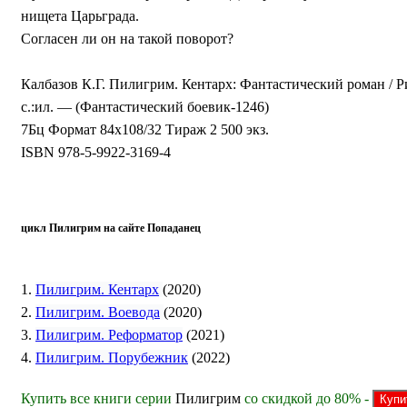
нищета Царьграда.
Согласен ли он на такой поворот?
Калбазов К.Г. Пилигрим. Кентарх: Фантастический роман /
с.:ил. — (Фантастический боевик-1246)
7Бц Формат 84х108/32 Тираж 2 500 экз.
ISBN 978-5-9922-3169-4
цикл Пилигрим на сайте Попаданец
1.
Пилигрим. Кентарх
(2020)
2.
Пилигрим. Воевода
(2020)
3.
Пилигрим. Реформатор
(2021)
4.
Пилигрим. Порубежник
(2022)
Купить все книги серии
Пилигрим
со скидкой до 80% -