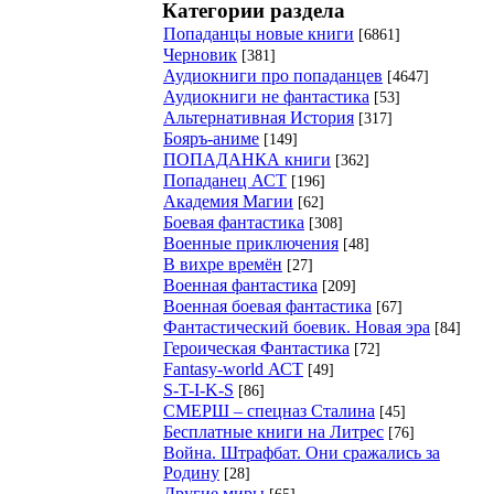
Категории раздела
Попаданцы новые книги
[6861]
Черновик
[381]
Аудиокниги про попаданцев
[4647]
Аудиокниги не фантастика
[53]
Альтернативная История
[317]
Бояръ-аниме
[149]
ПОПАДАНКА книги
[362]
Попаданец АСТ
[196]
Академия Магии
[62]
Боевая фантастика
[308]
Военные приключения
[48]
В вихре времён
[27]
Военная фантастика
[209]
Военная боевая фантастика
[67]
Фантастический боевик. Новая эра
[84]
Героическая Фантастика
[72]
Fantasy-world АСТ
[49]
S-T-I-K-S
[86]
СМЕРШ – спецназ Сталина
[45]
Бесплатные книги на Литрес
[76]
Война. Штрафбат. Они сражались за
Родину
[28]
Другие миры
[65]