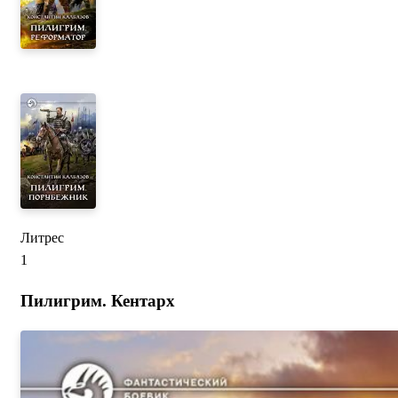
Литрес
1
Пилигрим. Кентарх