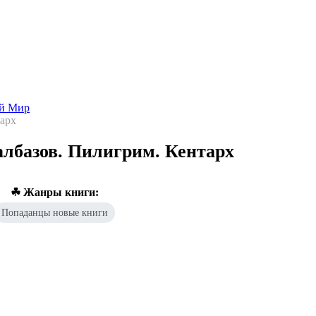
Попаданцы - лучшие книги
Библиотека
Каталог
Архи
ой Мир
арх
лбазов. Пилигрим. Кентарх
☘ Жанры книги:
Попаданцы новые книги