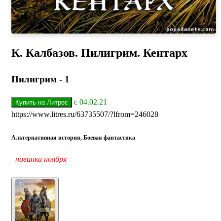
К. Калбазов. Пилигрим. Кентарх
Пилигрим - 1
с 04.02.21
https://www.litres.ru/63735507/?lfrom=246028
Альтернативная история, Боевая фантастика
новинка ноября