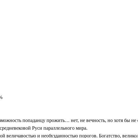
0%
зможность попаданцу прожить… нет, не вечность, но хотя бы не о
 средневековой Руси параллельного мира.
ной величавостью и необузданностью порогов. Богатство, великол