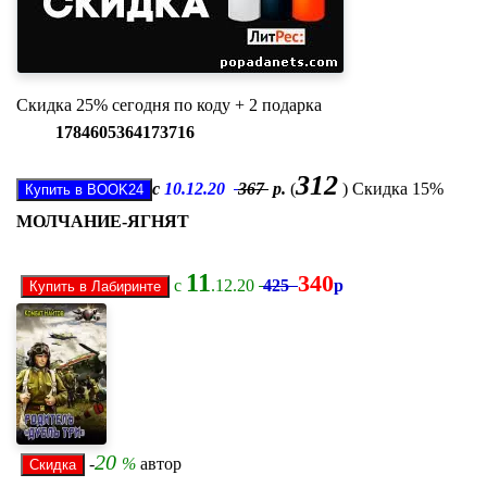
Скидка 25% сегодня по коду + 2 подарка
1784605364173716
312
c
10.12.20
367
р.
(
) Скидка 15%
МОЛЧАНИЕ-ЯГНЯТ
11
340
c
.12.20
425
р
20
-
%
автор