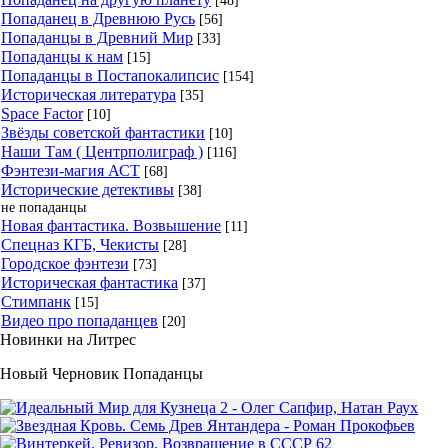
[48]
Попаданец в Древнюю Русь
[56]
Попаданцы в Древний Мир
[33]
Попаданцы к нам
[15]
Попаданцы в Постапокалипсис
[154]
Историческая литература
[35]
Space Factor
[10]
Звёзды советской фантастики
[10]
Наши Там ( Центрполиграф )
[116]
Фэнтези-магия АСТ
[68]
Исторические детективы
[38]
не попаданцы
Новая фантастика. Возвышение
[11]
Спецназ КГБ, Чекисты
[28]
Городское фэнтези
[73]
Историческая фантастика
[37]
Стимпанк
[15]
Видео про попаданцев
[20]
Новинки на Литрес
Новый Черновик Попаданцы