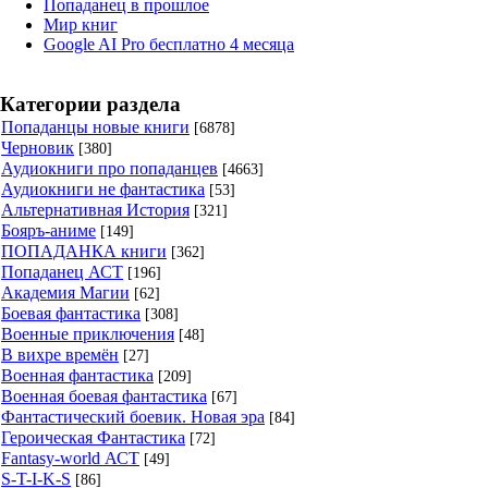
Попаданец в прошлое
Мир книг
Google AI Pro бесплатно 4 месяца
Категории раздела
Попаданцы новые книги
[6878]
Черновик
[380]
Аудиокниги про попаданцев
[4663]
Аудиокниги не фантастика
[53]
Альтернативная История
[321]
Бояръ-аниме
[149]
ПОПАДАНКА книги
[362]
Попаданец АСТ
[196]
Академия Магии
[62]
Боевая фантастика
[308]
Военные приключения
[48]
В вихре времён
[27]
Военная фантастика
[209]
Военная боевая фантастика
[67]
Фантастический боевик. Новая эра
[84]
Героическая Фантастика
[72]
Fantasy-world АСТ
[49]
S-T-I-K-S
[86]