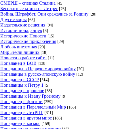
СМЕРШ – спецназ Сталина
[45]
Бесплатные книги на Литрес
[76]
Война. Штрафбат. Они сражались за Родину
[28]
Другие миры
[65]
Издательские решения
[94]
Истории попаданцев
[8]
Исторические Новости
[15]
Исторические приключения
[29]
Любовь внеземная
[29]
Мир Земли лишних
[18]
Новости о работе сайта
[11]
Попаданец в ВОВ
[138]
Попаданцы в Первую мировую войну
[20]
Попаданцы в русско-японскую войну
[12]
Попаданец в СССР
[314]
Попаданцы к Петру 1
[5]
Попаданец в прошлое
[88]
Попаданцы к Ивану Грозному
[9]
Попаданец в фэнтези
[259]
Попаданец в Параллельный Мир
[165]
Попаданец в ЛитРПГ
[311]
Попаданец в другом мире
[186]
Попаданец в космос
[159]
Попаданец на другую планету