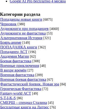
Google AI Pro бесплатно 4 месяца
Категории раздела
Попаданцы новые книги
[6875]
Черновик
[380]
Аудиокниги про попаданцев
[4660]
Аудиокниги не фантастика
[53]
Альтернативная История
[321]
Бояръ-аниме
[149]
ПОПАДАНКА книги
[362]
Попаданец АСТ
[196]
Академия Магии
[62]
Боевая фантастика
[308]
Военные приключения
[48]
В вихре времён
[27]
Военная фантастика
[209]
Военная боевая фантастика
[67]
Фантастический боевик. Новая эра
[84]
Героическая Фантастика
[72]
Fantasy-world АСТ
[49]
S-T-I-K-S
[86]
СМЕРШ – спецназ Сталина
[45]
Бесплатные книги на Литрес
[76]