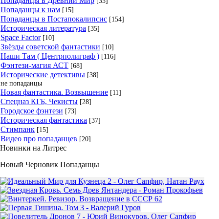
Попаданцы в Древний Мир
[33]
Попаданцы к нам
[15]
Попаданцы в Постапокалипсис
[154]
Историческая литература
[35]
Space Factor
[10]
Звёзды советской фантастики
[10]
Наши Там ( Центрполиграф )
[116]
Фэнтези-магия АСТ
[68]
Исторические детективы
[38]
не попаданцы
Новая фантастика. Возвышение
[11]
Спецназ КГБ, Чекисты
[28]
Городское фэнтези
[73]
Историческая фантастика
[37]
Стимпанк
[15]
Видео про попаданцев
[20]
Новинки на Литрес
Новый Черновик Попаданцы