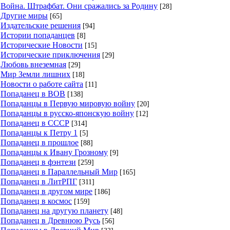
Война. Штрафбат. Они сражались за Родину
[28]
Другие миры
[65]
Издательские решения
[94]
Истории попаданцев
[8]
Исторические Новости
[15]
Исторические приключения
[29]
Любовь внеземная
[29]
Мир Земли лишних
[18]
Новости о работе сайта
[11]
Попаданец в ВОВ
[138]
Попаданцы в Первую мировую войну
[20]
Попаданцы в русско-японскую войну
[12]
Попаданец в СССР
[314]
Попаданцы к Петру 1
[5]
Попаданец в прошлое
[88]
Попаданцы к Ивану Грозному
[9]
Попаданец в фэнтези
[259]
Попаданец в Параллельный Мир
[165]
Попаданец в ЛитРПГ
[311]
Попаданец в другом мире
[186]
Попаданец в космос
[159]
Попаданец на другую планету
[48]
Попаданец в Древнюю Русь
[56]