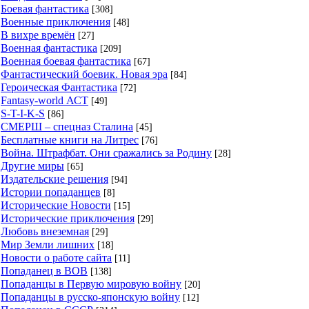
Боевая фантастика
[308]
Военные приключения
[48]
В вихре времён
[27]
Военная фантастика
[209]
Военная боевая фантастика
[67]
Фантастический боевик. Новая эра
[84]
Героическая Фантастика
[72]
Fantasy-world АСТ
[49]
S-T-I-K-S
[86]
СМЕРШ – спецназ Сталина
[45]
Бесплатные книги на Литрес
[76]
Война. Штрафбат. Они сражались за Родину
[28]
Другие миры
[65]
Издательские решения
[94]
Истории попаданцев
[8]
Исторические Новости
[15]
Исторические приключения
[29]
Любовь внеземная
[29]
Мир Земли лишних
[18]
Новости о работе сайта
[11]
Попаданец в ВОВ
[138]
Попаданцы в Первую мировую войну
[20]
Попаданцы в русско-японскую войну
[12]