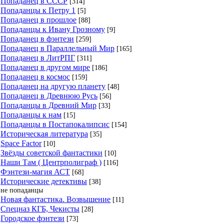
Попаданец в СССР
[314]
Попаданцы к Петру 1
[5]
Попаданец в прошлое
[88]
Попаданцы к Ивану Грозному
[9]
Попаданец в фэнтези
[259]
Попаданец в Параллельный Мир
[165]
Попаданец в ЛитРПГ
[311]
Попаданец в другом мире
[186]
Попаданец в космос
[159]
Попаданец на другую планету
[48]
Попаданец в Древнюю Русь
[56]
Попаданцы в Древний Мир
[33]
Попаданцы к нам
[15]
Попаданцы в Постапокалипсис
[154]
Историческая литература
[35]
Space Factor
[10]
Звёзды советской фантастики
[10]
Наши Там ( Центрполиграф )
[116]
Фэнтези-магия АСТ
[68]
Исторические детективы
[38]
не попаданцы
Новая фантастика. Возвышение
[11]
Спецназ КГБ, Чекисты
[28]
Городское фэнтези
[73]