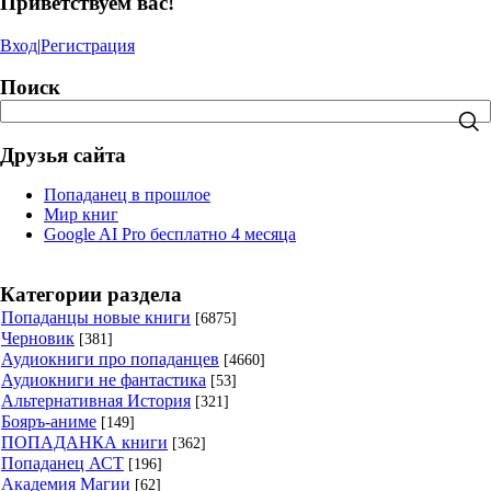
Приветствуем вас!
Вход
|
Регистрация
Поиск
Друзья сайта
Попаданец в прошлое
Мир книг
Google AI Pro бесплатно 4 месяца
Категории раздела
Попаданцы новые книги
[6875]
Черновик
[381]
Аудиокниги про попаданцев
[4660]
Аудиокниги не фантастика
[53]
Альтернативная История
[321]
Бояръ-аниме
[149]
ПОПАДАНКА книги
[362]
Попаданец АСТ
[196]
Академия Магии
[62]