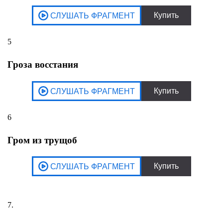
5
Гроза восстания
6
Гром из трущоб
7.