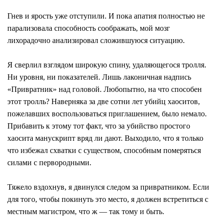
Гнев и ярость уже отступили. И пока апатия полностью не
парализовала способность соображать, мой мозг
лихорадочно анализировал сложившуюся ситуацию.
Я сверлил взглядом широкую спину, удаляющегося тролля.
Ни уровня, ни показателей. Лишь лаконичная надпись
«Привратник» над головой. Любопытно, на что способен
этот тролль? Наверняка за две сотни лет убийц хаоситов,
пожелавших воспользоваться приглашением, было немало.
Прибавить к этому тот факт, что за убийство простого
хаосита манускрипт вряд ли дают. Выходило, что я только
что избежал схватки с существом, способным померяться
силами с первородными.
Тяжело вздохнув, я двинулся следом за привратником. Если
для того, чтобы покинуть это место, я должен встретиться с
местным магистром, что ж ― так тому и быть.