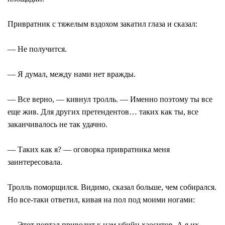
Привратник с тяжелым вздохом закатил глаза и сказал:
― Не получится.
― Я думал, между нами нет вражды.
― Все верно, ― кивнул тролль. ― Именно поэтому ты все
еще жив. Для других претендентов… таких как ты, все
заканчивалось не так удачно.
― Таких как я? ― оговорка привратника меня
заинтересовала.
Тролль поморщился. Видимо, сказал больше, чем собирался.
Но все-таки ответил, кивая на пол под моими ногами:
― Этот портал приводит к нам убийц хаоситов. А я их