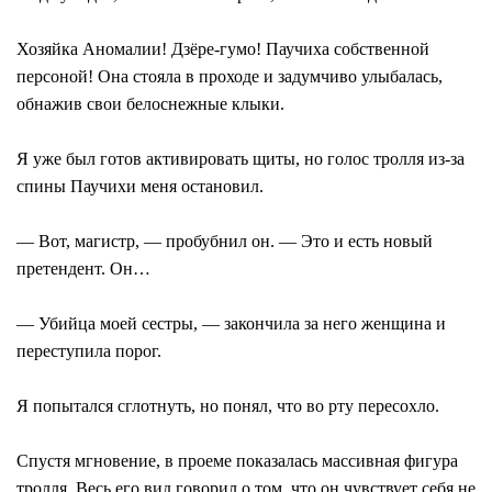
Хозяйка Аномалии! Дзёре-гумо! Паучиха собственной
персоной! Она стояла в проходе и задумчиво улыбалась,
обнажив свои белоснежные клыки.
Я уже был готов активировать щиты, но голос тролля из-за
спины Паучихи меня остановил.
― Вот, магистр, ― пробубнил он. ― Это и есть новый
претендент. Он…
― Убийца моей сестры, ― закончила за него женщина и
переступила порог.
Я попытался сглотнуть, но понял, что во рту пересохло.
Спустя мгновение, в проеме показалась массивная фигура
тролля. Весь его вид говорил о том, что он чувствует себя не