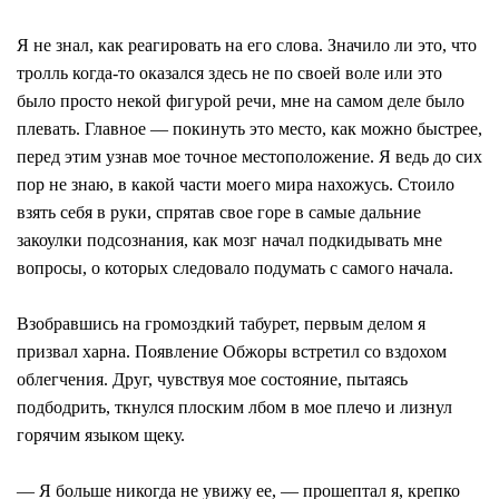
Я не знал, как реагировать на его слова. Значило ли это, что
тролль когда-то оказался здесь не по своей воле или это
было просто некой фигурой речи, мне на самом деле было
плевать. Главное ― покинуть это место, как можно быстрее,
перед этим узнав мое точное местоположение. Я ведь до сих
пор не знаю, в какой части моего мира нахожусь. Стоило
взять себя в руки, спрятав свое горе в самые дальние
закоулки подсознания, как мозг начал подкидывать мне
вопросы, о которых следовало подумать с самого начала.
Взобравшись на громоздкий табурет, первым делом я
призвал харна. Появление Обжоры встретил со вздохом
облегчения. Друг, чувствуя мое состояние, пытаясь
подбодрить, ткнулся плоским лбом в мое плечо и лизнул
горячим языком щеку.
― Я больше никогда не увижу ее, ― прошептал я, крепко