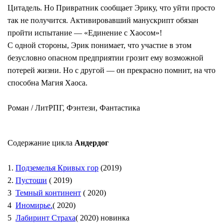
Цитадель. Но Привратник сообщает Эрику, что уйти просто
так не получится. Активировавший манускрипт обязан
пройти испытание ― «Единение с Хаосом»!
С одной стороны, Эрик понимает, что участие в этом
безусловно опасном предприятии грозит ему возможной
потерей жизни. Но с другой ― он прекрасно помнит, на что
способна Магия Хаоса.
Роман / ЛитРПГ, Фэнтези, Фантастика
Содержание цикла
Андердог
1.
Подземелья Кривых гор
(2019)
2.
Пустоши
( 2019)
3
Темный континент
( 2020)
4
Иномирье.
( 2020)
5
Лабиринт Страха
( 2020) новинка