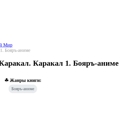
Попаданцы - лучшие книги
Библиотека
Каталог
Архи
ой Мир
1. Бояръ-аниме
Каракал. Каракал 1. Бояръ-аниме
☘ Жанры книги:
Бояръ-аниме