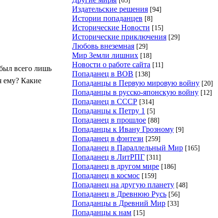
Издательские решения
[94]
Истории попаданцев
[8]
Исторические Новости
[15]
Исторические приключения
[29]
Любовь внеземная
[29]
Мир Земли лишних
[18]
Новости о работе сайта
[11]
 был всего лишь
Попаданец в ВОВ
[138]
я ему? Какие
Попаданцы в Первую мировую войну
[20]
Попаданцы в русско-японскую войну
[12]
Попаданец в СССР
[314]
Попаданцы к Петру 1
[5]
Попаданец в прошлое
[88]
Попаданцы к Ивану Грозному
[9]
Попаданец в фэнтези
[259]
Попаданец в Параллельный Мир
[165]
Попаданец в ЛитРПГ
[311]
Попаданец в другом мире
[186]
Попаданец в космос
[159]
Попаданец на другую планету
[48]
Попаданец в Древнюю Русь
[56]
Попаданцы в Древний Мир
[33]
Попаданцы к нам
[15]