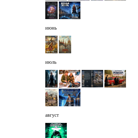
июнь
июль
август