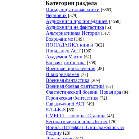
Категории раздела
Попаданцы новые книги
[6863]
Черновик
[379]
Аудиокниги про попаданцев
[4650]
Аудиокниги не фантастика
[53]
Альтернативная История
[317]
Бояръ-аниме
[149]
ПОПАДАНКА книги
[362]
Попаданец АСТ
[196]
Академия Магии
[62]
Боевая фантастика
[308]
Военные приключения
[48]
В вихре времён
[27]
Военная фантастика
[209]
Военная боевая фантастика
[67]
Фантастический боевик. Новая эра
[84]
Героическая Фантастика
[72]
Fantasy-world АСТ
[49]
S-T-I-K-S
[86]
СМЕРШ – спецназ Сталина
[45]
Бесплатные книги на Литрес
[76]
Война. Штрафбат. Они сражались за
Родину
[28]
Другие миры
[65]