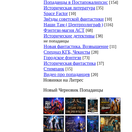
Попаданцы в Постапокалипсис
[154]
Историческая литература
[35]
Space Factor
[10]
Звёзды советской фантастики
[10]
Наши Там ( Центрполиграф )
[116]
Фэнтези-магия АСТ
[68]
Исторические детективы
[38]
не попаданцы
Новая фантастика. Возвышение
[11]
Спецназ КГБ, Чекисты
[28]
Городское фэнтези
[73]
Историческая фантастика
[37]
Стимпанк
[15]
Видео про попаданцев
[20]
Новинки на Литрес
Новый Черновик Попаданцы