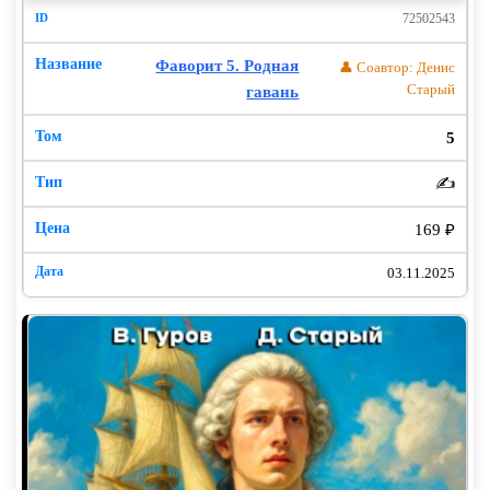
72502543
Фаворит 5. Родная
👤 Соавтор: Денис
Старый
гавань
5
✍️
169 ₽
03.11.2025