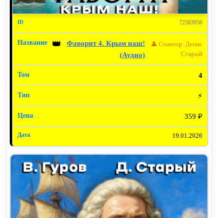
72503956
Фаворит 4. Крым наш!
👑
👤 Соавтор: Денис
Старый
(Аудио)
4
⚡
359 ₽
19.01.2026