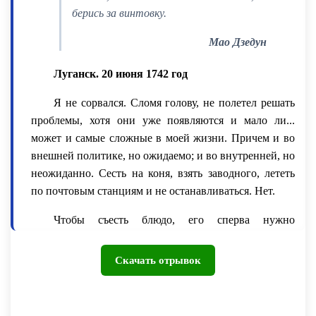
берись за винтовку.
Мао Дзедун
Луганск. 20 июня 1742 год
Я не сорвался. Сломя голову, не полетел решать
проблемы, хотя они уже появляются и мало ли...
может и самые сложные в моей жизни. Причем и во
внешней политике, но ожидаемо; и во внутренней, но
неожиданно. Сесть на коня, взять заводного, лететь
по почтовым станциям и не останавливаться. Нет.
Чтобы съесть блюдо, его сперва нужно
приготовить, порой и потомить на медленном огне.
Ничего не горит, не подгорает. Напротив, если я
Скачать отрывок
стану действовать импульсивно, то только наврежу
себе. Да и пора бы доверять тем людям, которые стали
за последние пять лет настоящими профессионалами.