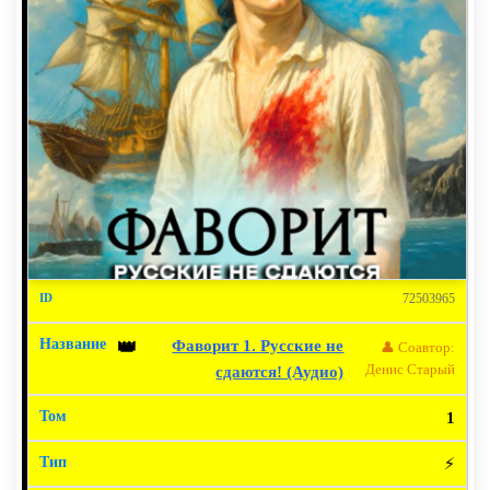
72503965
Фаворит 1. Русские не
👑
👤 Соавтор:
Денис Старый
сдаются! (Аудио)
1
⚡