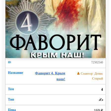
72502540
Фаворит 4. Крым
👤 Соавтор: Денис
Старый
наш!
4
✍️
169 ₽