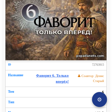
72763915
Фаворит 6. Только
👤 Соавтор: Денис
Старый
вперёд!
6
⚙️
✍️