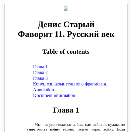
Тем более, бежать не нужно, так как тут же были
отправлены вестовые в нужные точки, в том числе и
в Вену. Необходимо как можно больше вводных,
чтобы принимать судьбоносные решения.
Так что я выдохнул, засучил рукава, достал
бумаги, в том числе и переданные мне по ведомству
Тайной канцелярии, — началась работа по Луганску.
Пригласил вновь и градоначальника.
Кстати, а ведь Леонтий Иванович Миргородский
почти и не ворует. Почти… Наверное, ещё долго в
России будет просто неприлично оставаться честным
человеком. Вот даже, казалось бы, зачем те двести
рублей, которые были положены в карман
градоначальником, если у него зарплата здесь и
сейчас шестьсот рублей? Но ведь факт хищения
имущества случился.