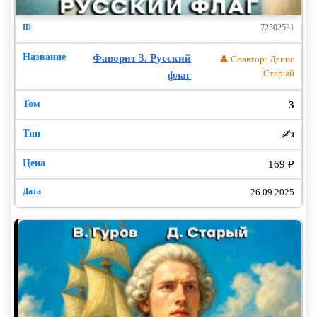
72502531
Фаворит 3. Русский
👤 Соавтор: Денис
Старый
флаг
3
✍️
169 ₽
26.09.2025