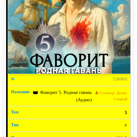
72503953
Фаворит 5. Родная гавань
👑
👤 Соавтор: Денис
Старый
(Аудио)
5
⚡