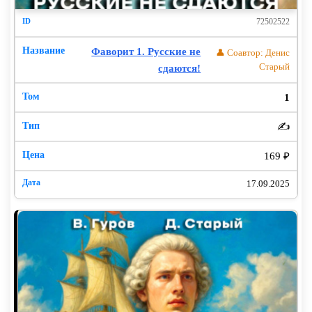
72502522
Фаворит 1. Русские не
👤 Соавтор: Денис
Старый
сдаются!
1
✍️
169 ₽
17.09.2025