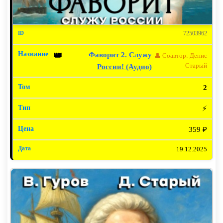
72503962
Фаворит 2. Служу
👑
👤 Соавтор: Денис
Старый
России! (Аудио)
2
⚡
359 ₽
19.12.2025