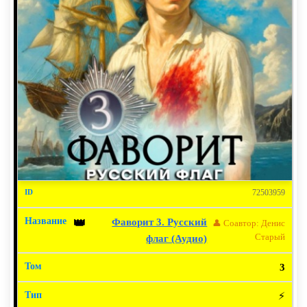
72503959
Фаворит 3. Русский
👑
👤 Соавтор: Денис
Старый
флаг (Аудио)
3
⚡