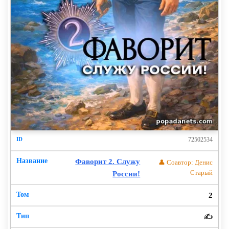
72502534
Фаворит 2. Служу
👤 Соавтор: Денис
Старый
России!
2
✍️