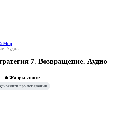
Попаданцы - лучшие книги
Библиотека
Каталог
Архи
ой Мир
ие. Аудио
тратегия 7. Возвращение. Аудио
☘ Жанры книги:
удиокниги про попаданцев