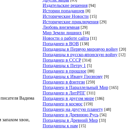
Издательские решения
[94]
Истории попаданцев
[8]
Исторические Новости
[15]
Исторические приключения
[29]
Любовь внеземная
[29]
Мир Земли лишних
[18]
Новости о работе сайта
[11]
Попаданец в ВОВ
[138]
Попаданцы в Первую мировую войну
[20]
Попаданцы в русско-японскую войну
[12]
Попаданец в СССР
[314]
Попаданцы к Петру 1
[5]
Попаданец в прошлое
[88]
Попаданцы к Ивану Грозному
[9]
Попаданец в фэнтези
[259]
Попаданец в Параллельный Мир
[165]
Попаданец в ЛитРПГ
[311]
 писателя Вадима
Попаданец в другом мире
[186]
Попаданец в космос
[159]
Попаданец на другую планету
[48]
Попаданец в Древнюю Русь
[56]
 запахом хвои,
Попаданцы в Древний Мир
[33]
Попаданцы к нам
[15]