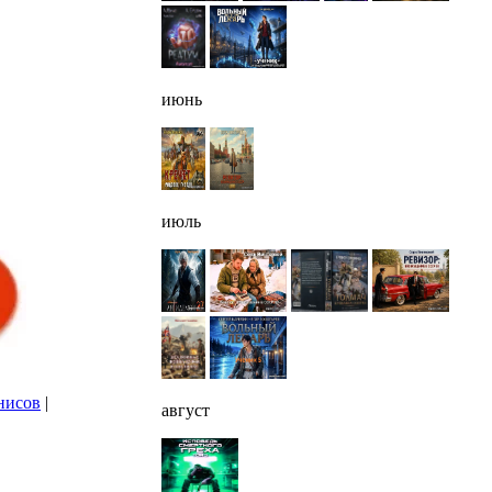
июнь
июль
нисов
|
август