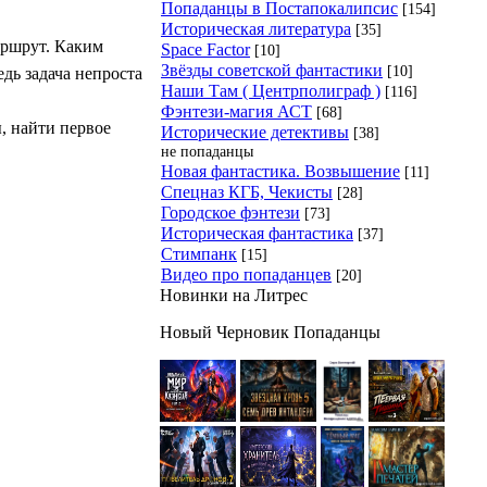
Попаданцы в Постапокалипсис
[154]
Историческая литература
[35]
аршрут. Каким
Space Factor
[10]
Звёзды советской фантастики
[10]
дь задача непроста
Наши Там ( Центрполиграф )
[116]
Фэнтези-магия АСТ
[68]
, найти первое
Исторические детективы
[38]
не попаданцы
Новая фантастика. Возвышение
[11]
Спецназ КГБ, Чекисты
[28]
Городское фэнтези
[73]
Историческая фантастика
[37]
Стимпанк
[15]
Видео про попаданцев
[20]
Новинки на Литрес
Новый Черновик Попаданцы