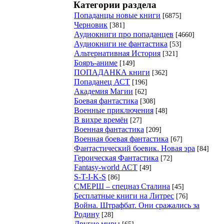
Категории раздела
Попаданцы новые книги
[6875]
Черновик
[381]
Аудиокниги про попаданцев
[4660]
Аудиокниги не фантастика
[53]
Альтернативная История
[321]
Бояръ-аниме
[149]
ПОПАДАНКА книги
[362]
Попаданец АСТ
[196]
Академия Магии
[62]
Боевая фантастика
[308]
Военные приключения
[48]
В вихре времён
[27]
Военная фантастика
[209]
Военная боевая фантастика
[67]
Фантастический боевик. Новая эра
[84]
Героическая Фантастика
[72]
Fantasy-world АСТ
[49]
S-T-I-K-S
[86]
СМЕРШ – спецназ Сталина
[45]
Бесплатные книги на Литрес
[76]
Война. Штрафбат. Они сражались за
Родину
[28]
Другие миры
[65]