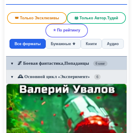
👑 Только Эксклюзивы
📖 Только Автор.Тудей
⭐ По рейтингу
Все форматы
Бумажные ⚜️
Книги
Аудио
🌌 Боевая фантастика,Попаданцы
▼
6 книг
🕰️ Основной цикл «Эксперимент»
▼
6