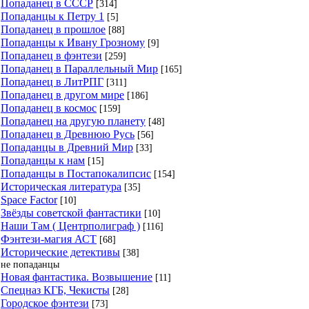
Попаданец в СССР
[314]
Попаданцы к Петру 1
[5]
Попаданец в прошлое
[88]
Попаданцы к Ивану Грозному
[9]
Попаданец в фэнтези
[259]
Попаданец в Параллельный Мир
[165]
Попаданец в ЛитРПГ
[311]
Попаданец в другом мире
[186]
Попаданец в космос
[159]
Попаданец на другую планету
[48]
Попаданец в Древнюю Русь
[56]
Попаданцы в Древний Мир
[33]
Попаданцы к нам
[15]
Попаданцы в Постапокалипсис
[154]
Историческая литература
[35]
Space Factor
[10]
Звёзды советской фантастики
[10]
Наши Там ( Центрполиграф )
[116]
Фэнтези-магия АСТ
[68]
Исторические детективы
[38]
не попаданцы
Новая фантастика. Возвышение
[11]
Спецназ КГБ, Чекисты
[28]
Городское фэнтези
[73]