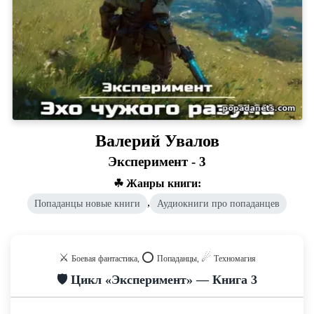
Валерий Увалов
Эксперимент - 3
☘ Жанры книги:
,
Попаданцы новые книги
Аудиокниги про попаданцев
⚔️
⭕️
☄
Боевая фантастика,
Попаданцы,
Техномагия
🛡️ Цикл «Эксперимент» — Книга 3