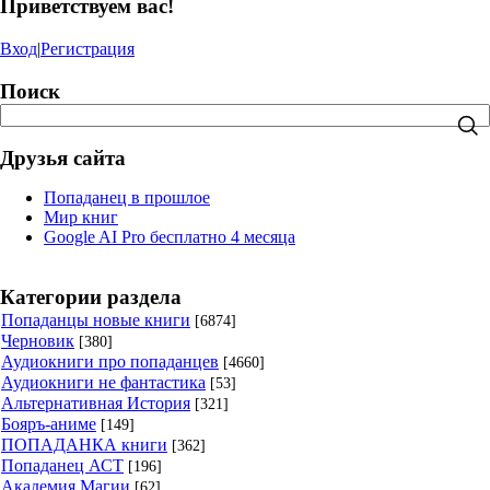
Приветствуем вас!
Вход
|
Регистрация
Поиск
Друзья сайта
Попаданец в прошлое
Мир книг
Google AI Pro бесплатно 4 месяца
Категории раздела
Попаданцы новые книги
[6874]
Черновик
[380]
Аудиокниги про попаданцев
[4660]
Аудиокниги не фантастика
[53]
Альтернативная История
[321]
Бояръ-аниме
[149]
ПОПАДАНКА книги
[362]
Попаданец АСТ
[196]
Академия Магии
[62]