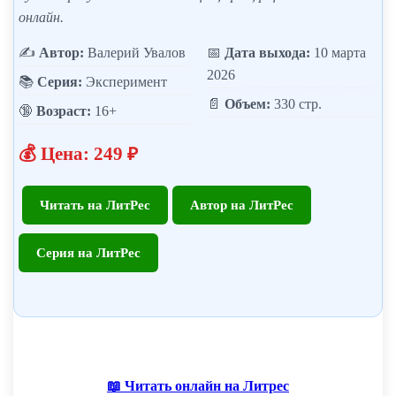
онлайн.
✍️
Автор:
Валерий Увалов
📅
Дата выхода:
10 марта
2026
📚
Серия:
Эксперимент
📄
Объем:
330 стр.
🔞
Возраст:
16+
💰 Цена: 249 ₽
Читать на ЛитРес
Автор на ЛитРес
Серия на ЛитРес
📖 Читать онлайн на Литрес