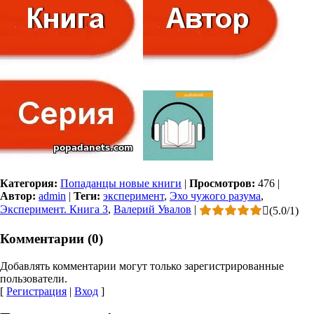
Категория:
Попаданцы новые книги
|
Просмотров:
476
|
Автор:
admin
|
Теги:
эксперимент
,
Эхо чужого разума
,
Эксперимент. Книга 3
,
Валерий Увалов
|
(
5.0
/
1
)
Комментарии (0)
Добавлять комментарии могут только зарегистрированные
пользователи.
[
Регистрация
|
Вход
]