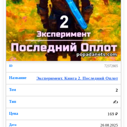
72372805
Эксперимент. Книга 2. Последний Оплот
2
✍️
169 ₽
26.08.2025