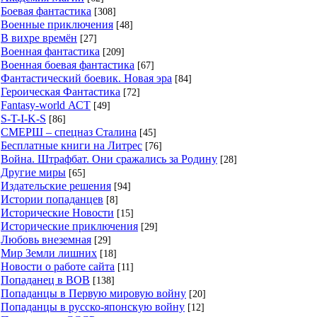
Боевая фантастика
[308]
Военные приключения
[48]
В вихре времён
[27]
Военная фантастика
[209]
Военная боевая фантастика
[67]
Фантастический боевик. Новая эра
[84]
Героическая Фантастика
[72]
Fantasy-world АСТ
[49]
S-T-I-K-S
[86]
СМЕРШ – спецназ Сталина
[45]
Бесплатные книги на Литрес
[76]
Война. Штрафбат. Они сражались за Родину
[28]
Другие миры
[65]
Издательские решения
[94]
Истории попаданцев
[8]
Исторические Новости
[15]
Исторические приключения
[29]
Любовь внеземная
[29]
Мир Земли лишних
[18]
Новости о работе сайта
[11]
Попаданец в ВОВ
[138]
Попаданцы в Первую мировую войну
[20]
Попаданцы в русско-японскую войну
[12]