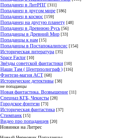
Попаданец в ЛитРПГ
[311]
Попаданец в другом мире
[186]
Попаданец в космос
[159]
Попаданец на другую планету
[48]
Попаданец в Древнюю Русь
[56]
Попаданцы в Древний Мир
[33]
Попаданцы к нам
[15]
Попаданцы в Постапокалипсис
[154]
Историческая литература
[35]
Space Factor
[10]
Звёзды советской фантастики
[10]
Наши Там ( Центрполиграф )
[116]
Фэнтези-магия АСТ
[68]
Исторические детективы
[38]
не попаданцы
Новая фантастика. Возвышение
[11]
Спецназ КГБ, Чекисты
[28]
Городское фэнтези
[73]
Историческая фантастика
[37]
Стимпанк
[15]
Видео про попаданцев
[20]
Новинки на Литрес
Новый Черновик Попаданцы