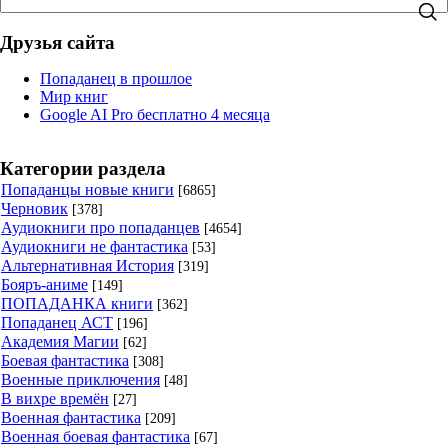
Друзья сайта
Попаданец в прошлое
Мир книг
Google AI Pro бесплатно 4 месяца
Категории раздела
Попаданцы новые книги
[6865]
Черновик
[378]
Аудиокниги про попаданцев
[4654]
Аудиокниги не фантастика
[53]
Альтернативная История
[319]
Бояръ-аниме
[149]
ПОПАДАНКА книги
[362]
Попаданец АСТ
[196]
Академия Магии
[62]
Боевая фантастика
[308]
Военные приключения
[48]
В вихре времён
[27]
Военная фантастика
[209]
Военная боевая фантастика
[67]