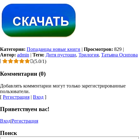
Категория:
Попаданцы новые книги
|
Просмотров:
829
|
Автор:
admin
|
Теги:
Дитя пустоши
,
Трилогия
,
Татьяна Осипова
|
(
5.0
/
1
)
Комментарии (0)
Добавлять комментарии могут только зарегистрированные
пользователи.
[
Регистрация
|
Вход
]
Приветствуем вас!
Вход
|
Регистрация
Поиск