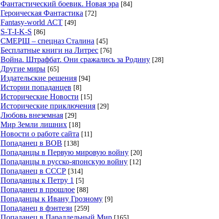
Фантастический боевик. Новая эра
[84]
Героическая Фантастика
[72]
Fantasy-world АСТ
[49]
S-T-I-K-S
[86]
СМЕРШ – спецназ Сталина
[45]
Бесплатные книги на Литрес
[76]
Война. Штрафбат. Они сражались за Родину
[28]
Другие миры
[65]
Издательские решения
[94]
Истории попаданцев
[8]
Исторические Новости
[15]
Исторические приключения
[29]
Любовь внеземная
[29]
Мир Земли лишних
[18]
Новости о работе сайта
[11]
Попаданец в ВОВ
[138]
Попаданцы в Первую мировую войну
[20]
Попаданцы в русско-японскую войну
[12]
Попаданец в СССР
[314]
Попаданцы к Петру 1
[5]
Попаданец в прошлое
[88]
Попаданцы к Ивану Грозному
[9]
Попаданец в фэнтези
[259]
Попаданец в Параллельный Мир
[165]