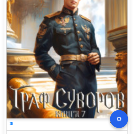
⚙️
72077032