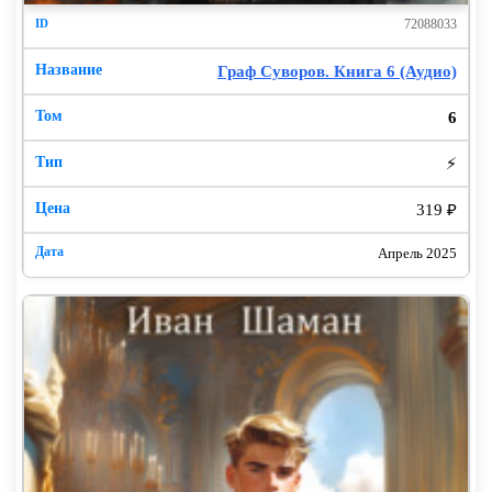
72088033
Граф Суворов. Книга 6 (Аудио)
6
⚡
319 ₽
Апрель 2025