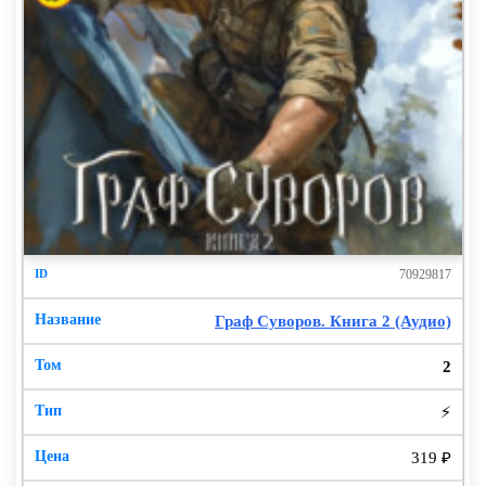
70929817
Граф Суворов. Книга 2 (Аудио)
2
⚡
319 ₽