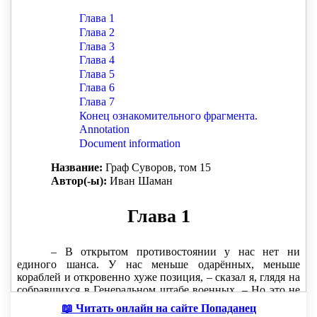
слишком стар и чего-то уже не понимаю…
— Мы постоянно обороняемся. Каждый день на
протяжении всего конфликта, — ответил я. —
Настала пора перейти в наступление, но не за
территорию, а за умы! Ударить там, где враги не
ждут — по их центрам снабжения на собственной
родине.
— Вы предлагаете объявить полномасштабную
войну? — ошарашенно проговорил один из
генералов. — Напасть первыми?
— Нет. Я предлагаю лишь ответить зеркально –
делать то, чем занимается противник все последние
годы: они подкупают наши элиты, выводят
капиталы, снабжают деньгами террористические
📖 Читать онлайн на сайте Попаданец