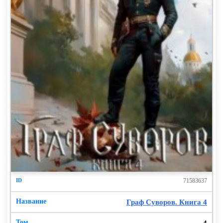
71583637
Граф Суворов. Книга 4
4