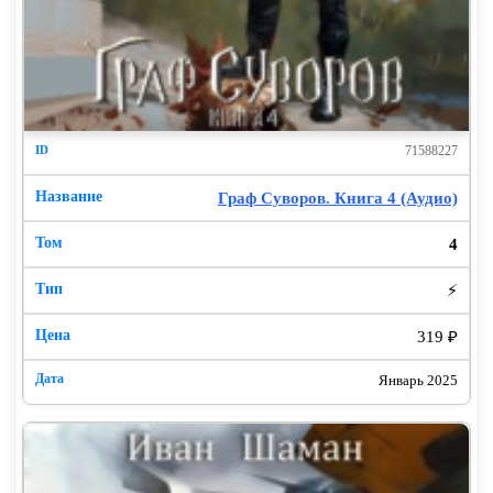
71588227
Граф Суворов. Книга 4 (Аудио)
4
⚡
319 ₽
Январь 2025