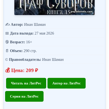
✍️
Автор:
Иван Шаман
📅
Дата выхода:
27 мая 2026
🔞
Возраст:
16+
📄
Объем:
290 стр.
©️
Правообладатель:
Иван Шаман
💰 Цена: 209 ₽
Читать на ЛитРес
Автор на ЛитРес
Серия на ЛитРес