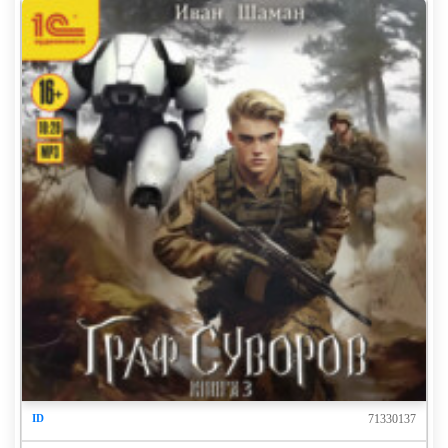
71330137