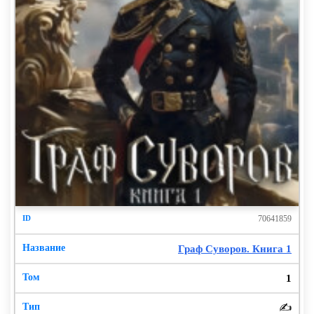
70641859
Граф Суворов. Книга 1
1
✍️