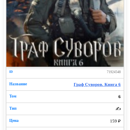
71924548
Граф Суворов. Книга 6
6
✍️
159 ₽