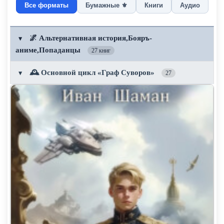
Все форматы
Бумажные ⚜️
Книги
Аудио
🌌 Альтернативная история,Бояръ-
▼
аниме,Попаданцы
27 книг
🕰️ Основной цикл «Граф Суворов»
▼
27