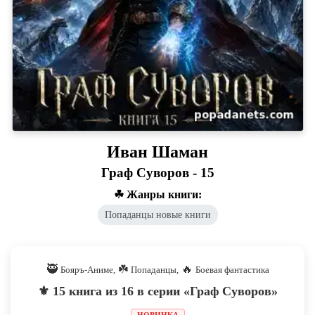
Иван Шаман
Граф Суворов - 15
☘ Жанры книги:
Попаданцы новые книги
🥷
☘️
🔥
Бояръ-Аниме,
Попаданцы,
Боевая фантастика
⚜️ 15 книга из 16 в серии «Граф Суворов»
НОВИНКА