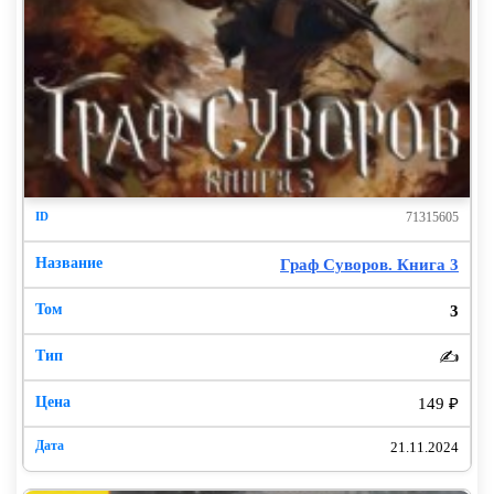
71315605
Граф Суворов. Книга 3
3
✍️
149 ₽
21.11.2024