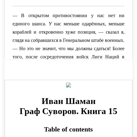
— В открытом противостоянии у нас нет ни
единого шанса. У нас меньше одарённых, меньше
кораблей и откровенно хуже позиция, — сказал я,
глядя на собравшихся в Генеральном штабе военных.
— Но это не значит, что мы должны сдаться! Более
того, после сосредоточения войск Лиги Наций в
Индии у нас появились все шансы качнуть чашу
весов в нашу пользу.
— Ваше высочество, я прошу прощения, но всё,
сказанное вами, – правда. По крайней мере, в
первой части речи. У нас и в самом деле меньше
войск, да ещё и рукав снабжения в южном регионе
значительно длинней, ведь они пользуются всеми
ресурсами союзников, — проговорил Мирослав,
выразив общее мнение. — Возможно, я просто