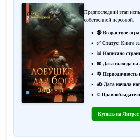
Предпоследний этап испы
собственной персоной.
🔞 Возрастное огр
✅ Статус:
Книга за
📊 Написано стран
📅 Дата выхода на
🔄 Периодичность 
✍️ Дата начала на
©️ Правообладател
Купить на Литрес