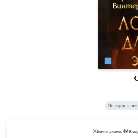
С
Попаданцы нов
⚔
😂
Боевое фэнтези,
Юмори