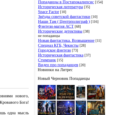
Попаданцы в Постапокалипсис
[154]
Историческая литература
[35]
Space Factor
[10]
Звёзды советской фантастики
[10]
Наши Там ( Центрполиграф )
[116]
Фэнтези-магия АСТ
[68]
Исторические детективы
[38]
не попаданцы
Новая фантастика. Возвышение
[11]
Спецназ КГБ, Чекисты
[28]
Городское фэнтези
[73]
Историческая фантастика
[37]
Стимпанк
[15]
Видео про попаданцев
[20]
Новинки на Литрес
Новый Черновик Попаданцы
овиями нового,
 Кровавого Бога!
Лишь одна мысль