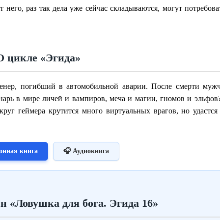
от него, раз так дела уже сейчас складываются, могут потребов
О цикле «Эгида»
енер, погибший в автомобильной аварии. После смерти мужч
хнарь в мире личей и вампиров, меча и магии, гномов и эльфо
круг геймера крутится много виртуальных врагов, но удастся
онная книга
🎧 Аудиокнига
н «Ловушка для бога. Эгида 16»