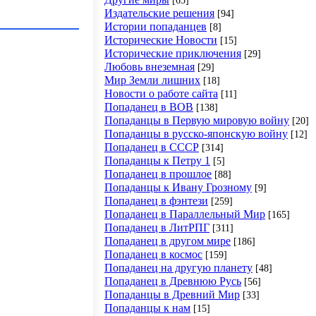
Издательские решения
[94]
Истории попаданцев
[8]
Исторические Новости
[15]
Исторические приключения
[29]
Любовь внеземная
[29]
Мир Земли лишних
[18]
Новости о работе сайта
[11]
Попаданец в ВОВ
[138]
Попаданцы в Первую мировую войну
[20]
Попаданцы в русско-японскую войну
[12]
Попаданец в СССР
[314]
Попаданцы к Петру 1
[5]
Попаданец в прошлое
[88]
Попаданцы к Ивану Грозному
[9]
Попаданец в фэнтези
[259]
Попаданец в Параллельный Мир
[165]
Попаданец в ЛитРПГ
[311]
Попаданец в другом мире
[186]
Попаданец в космос
[159]
Попаданец на другую планету
[48]
Попаданец в Древнюю Русь
[56]
Попаданцы в Древний Мир
[33]
Попаданцы к нам
[15]