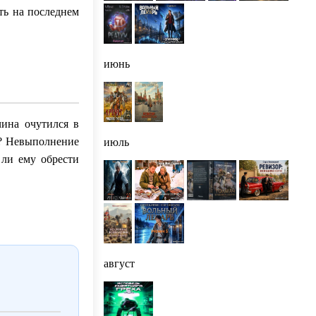
ать на последнем
июнь
ина очутился в
в? Невыполнение
июль
 ли ему обрести
август