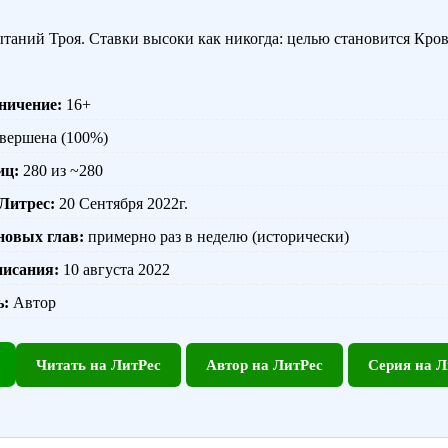
таний Троя. Ставки высоки как никогда: целью становится Кро
аничение:
16+
вершена (100%)
иц:
280 из ~280
 Литрес:
20 Сентября 2022г.
новых глав:
примерно раз в неделю (исторически)
писания:
10 августа 2022
ь:
Автор
Читать на ЛитРес
Автор на ЛитРес
Серия на Л