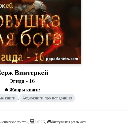
ерж Винтеркей
Эгида - 16
☘ Жанры книги:
,
ые книги
Аудиокниги про попаданцев
💻
🎮
стическое фэнтези,
LitRPG,
Виртуальная реальность