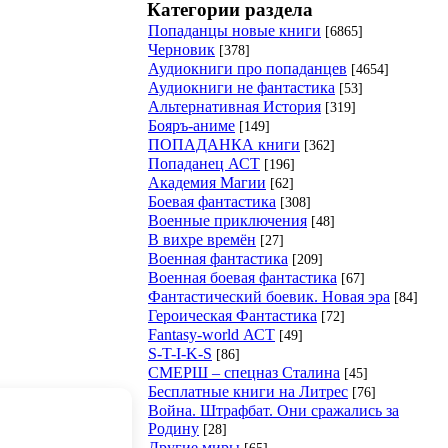
Категории раздела
Попаданцы новые книги
[6865]
Черновик
[378]
Аудиокниги про попаданцев
[4654]
Аудиокниги не фантастика
[53]
Альтернативная История
[319]
Бояръ-аниме
[149]
ПОПАДАНКА книги
[362]
Попаданец АСТ
[196]
Академия Магии
[62]
Боевая фантастика
[308]
Военные приключения
[48]
В вихре времён
[27]
Военная фантастика
[209]
Военная боевая фантастика
[67]
Фантастический боевик. Новая эра
[84]
Героическая Фантастика
[72]
Fantasy-world АСТ
[49]
S-T-I-K-S
[86]
СМЕРШ – спецназ Сталина
[45]
Бесплатные книги на Литрес
[76]
Война. Штрафбат. Они сражались за
Родину
[28]
Другие миры
[65]