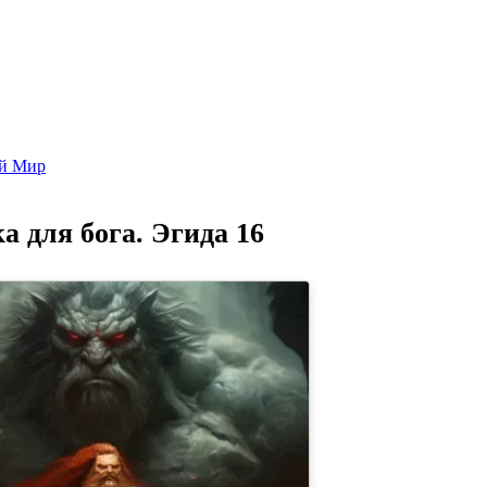
Попаданцы - лучшие книги
Библиотека
Каталог
Архи
ой Мир
а для бога. Эгида 16