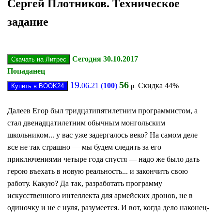
Сергей Плотников. Техническое
задание
Сегодня 30.10.2017
Попаданец
19
56
.06.21
(
100
)
Скидка 44%
р.
Далеев Егор был тридцатипятилетним программистом, а
стал двенадцатилетним обычным монгольским
школьником... у вас уже задергалось веко? На самом деле
все не так страшно — мы будем следить за его
приключениями четыре года спустя — надо же было дать
герою въехать в новую реальность... и закончить свою
работу. Какую? Да так, разработать программу
искусственного интеллекта для армейских дронов, не в
одиночку и не с нуля, разумеется. И вот, когда дело наконец-