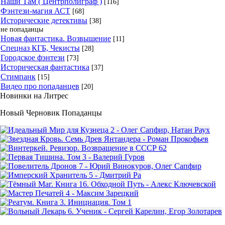
Наши Там ( Центрполиграф )
[116]
Фэнтези-магия АСТ
[68]
Исторические детективы
[38]
не попаданцы
Новая фантастика. Возвышение
[11]
Спецназ КГБ, Чекисты
[28]
Городское фэнтези
[73]
Историческая фантастика
[37]
Стимпанк
[15]
Видео про попаданцев
[20]
Новинки на Литрес
Новый Черновик Попаданцы