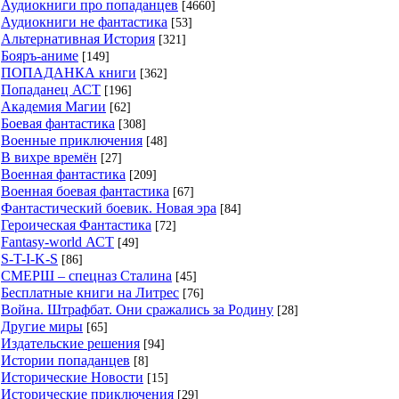
Аудиокниги про попаданцев
[4660]
Аудиокниги не фантастика
[53]
Альтернативная История
[321]
Бояръ-аниме
[149]
ПОПАДАНКА книги
[362]
Попаданец АСТ
[196]
Академия Магии
[62]
Боевая фантастика
[308]
Военные приключения
[48]
В вихре времён
[27]
Военная фантастика
[209]
Военная боевая фантастика
[67]
Фантастический боевик. Новая эра
[84]
Героическая Фантастика
[72]
Fantasy-world АСТ
[49]
S-T-I-K-S
[86]
СМЕРШ – спецназ Сталина
[45]
Бесплатные книги на Литрес
[76]
Война. Штрафбат. Они сражались за Родину
[28]
Другие миры
[65]
Издательские решения
[94]
Истории попаданцев
[8]
Исторические Новости
[15]
Исторические приключения
[29]