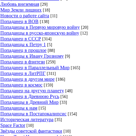
Любовь внеземная
[29]
Мир Земли лишних
[18]
Новости о работе сайта
[11]
Попаданец в ВОВ
[138]
Попаданцы в Первую мировую войну
[20]
Попаданцы в русско-японскую войну
[12]
Попаданец в СССР
[314]
Попаданцы к Петру 1
[5]
Попаданец в прошлое
[88]
Попаданцы к Ивану Грозному
[9]
Попаданец в фэнтези
[259]
Попаданец в Параллельный Мир
[165]
Попаданец в ЛитРПГ
[311]
Попаданец в другом мире
[186]
Попаданец в космос
[159]
Попаданец на другую планету
[48]
Попаданец в Древнюю Русь
[56]
Попаданцы в Древний Мир
[33]
Попаданцы к нам
[15]
Попаданцы в Постапокалипсис
[154]
Историческая литература
[35]
Space Factor
[10]
Звёзды советской фантастики
[10]