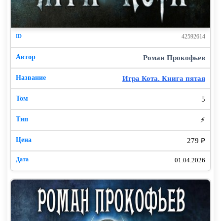
42592614
Роман Прокофьев
Игра Кота. Книга пятая
5
⚡
279 ₽
01.04.2026