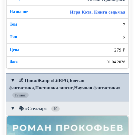
Игра Кота. Книга седьмая
7
⚡
279 ₽
01.04.2026
▼
🌌 Цикл/Жанр «LitRPG,Боевая
фантастика,Постапокалипсис,Научная фантастика»
19 книг
▼
📚 «Стеллар»
19