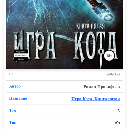
39461154
Роман Прокофьев
Игра Кота. Книга пятая
5
✍️