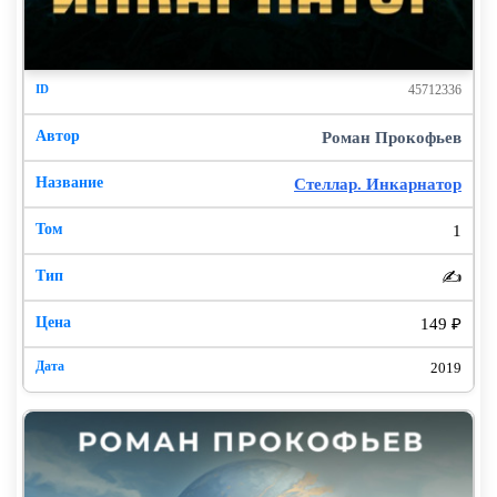
45712336
Роман Прокофьев
Стеллар. Инкарнатор
1
✍️
149 ₽
2019