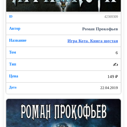
42369309
Роман Прокофьев
Игра Кота. Книга шестая
6
✍️
149 ₽
22.04.2019