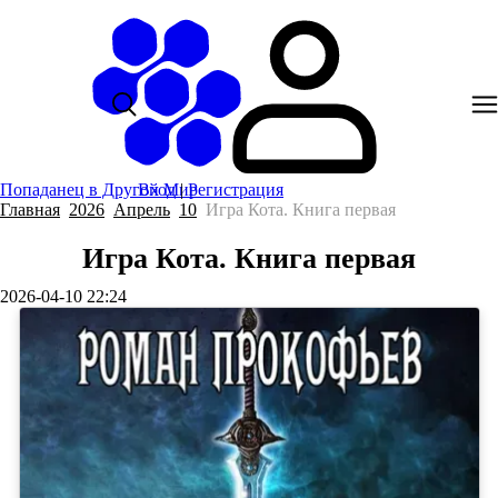
Попаданец в Другой Мир
Вход
|
Регистрация
Главная
2026
Апрель
10
Игра Кота. Книга первая
Игра Кота. Книга первая
2026-04-10 22:24