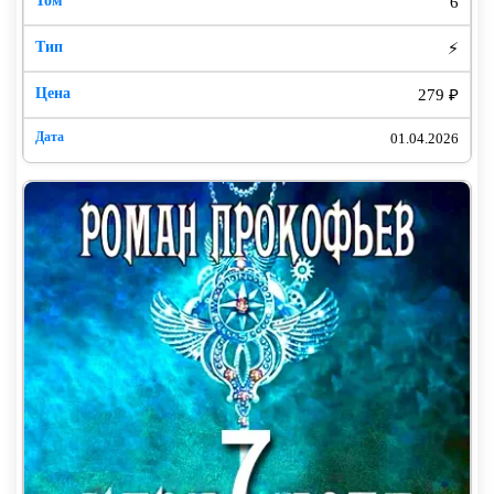
6
⚡
279 ₽
01.04.2026