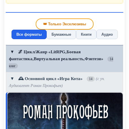
👑 Только Эксклюзивы
Все форматы
Бумажные
Книги
Аудио
▼
🌌 Цикл/Жанр «LitRPG,Боевая
фантастика,Виртуальная реальность,Фэнтези»
14
книг
▼
🕰️ Основной цикл «Игра Кота»
(с уч.
14
Аудиоагент Роман Прокофьев)