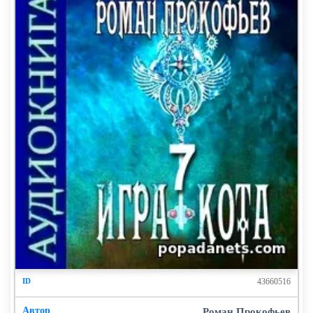
43660516
Роман Прокофьев