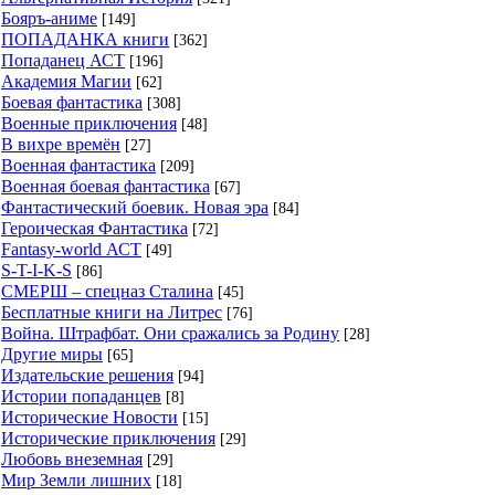
Бояръ-аниме
[149]
ПОПАДАНКА книги
[362]
Попаданец АСТ
[196]
Академия Магии
[62]
Боевая фантастика
[308]
Военные приключения
[48]
В вихре времён
[27]
Военная фантастика
[209]
Военная боевая фантастика
[67]
Фантастический боевик. Новая эра
[84]
Героическая Фантастика
[72]
Fantasy-world АСТ
[49]
S-T-I-K-S
[86]
СМЕРШ – спецназ Сталина
[45]
Бесплатные книги на Литрес
[76]
Война. Штрафбат. Они сражались за Родину
[28]
Другие миры
[65]
Издательские решения
[94]
Истории попаданцев
[8]
Исторические Новости
[15]
Исторические приключения
[29]
Любовь внеземная
[29]
Мир Земли лишних
[18]