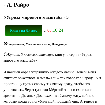
- А. Райро
⚡Угроза мирового масштаба - 5
.10.24
08
Книга на Литрес
с
⚒
Бояръ-аниме, Магическая школа, Попаданцы
⭕️
Купить 5-ю заключительную
книгу в серии «Угроза
мирового масштаба»
Я наконец обрёл утерянную когда-то магию. Теперь меня
считают божеством. Камаль-Хан – так говорят в народе. А я
просто ищу путь к своему заклятому врагу, чтобы его
уничтожить. Через туннели Мёртвой зоны и схватки с
армиями в Дымных Доспехах – к тёмному магу, война с
которым когда-то погубила мой прошлый мир. А теперь и