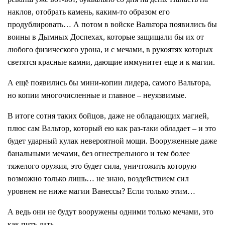
наклов, отобрать камень, каким-то образом его
продублировать… А потом в войске Вальтора появились бы
воины в Дымных Доспехах, которые защищали бы их от
любого физического урона, и с мечами, в рукоятях которых
светятся красные камни, дающие иммунитет еще и к магии.
А ещё появились бы мини-копии лидера, самого Вальтора,
но копии многочисленные и главное – неуязвимые.
В итоге сотня таких бойцов, даже не обладающих магией,
плюс сам Вальтор, который ею как раз-таки обладает – и это
будет ударный кулак невероятной мощи. Вооруженные даже
банальными мечами, без огнестрельного и тем более
тяжелого оружия, это будет сила, уничтожить которую
возможно только лишь… не знаю, воздействием сил
уровнем не ниже магии Ванессы? Если только этим…
А ведь они не будут вооружены одними только мечами, это
как пить дать.