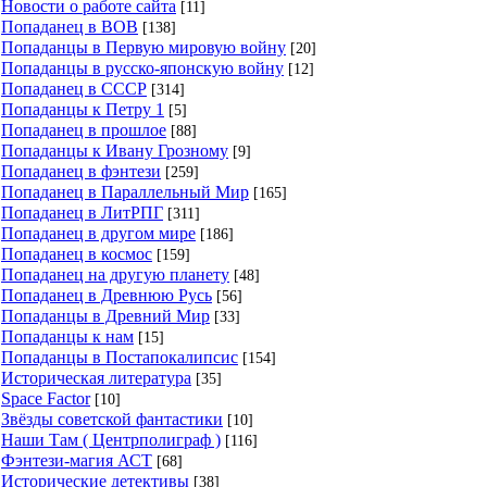
Новости о работе сайта
[11]
Попаданец в ВОВ
[138]
Попаданцы в Первую мировую войну
[20]
Попаданцы в русско-японскую войну
[12]
Попаданец в СССР
[314]
Попаданцы к Петру 1
[5]
Попаданец в прошлое
[88]
Попаданцы к Ивану Грозному
[9]
Попаданец в фэнтези
[259]
Попаданец в Параллельный Мир
[165]
Попаданец в ЛитРПГ
[311]
Попаданец в другом мире
[186]
Попаданец в космос
[159]
Попаданец на другую планету
[48]
Попаданец в Древнюю Русь
[56]
Попаданцы в Древний Мир
[33]
Попаданцы к нам
[15]
Попаданцы в Постапокалипсис
[154]
Историческая литература
[35]
Space Factor
[10]
Звёзды советской фантастики
[10]
Наши Там ( Центрполиграф )
[116]
Фэнтези-магия АСТ
[68]
Исторические детективы
[38]