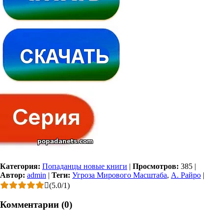
Категория:
Попаданцы новые книги
|
Просмотров:
385
|
Автор:
admin
|
Теги:
Угроза Мирового Масштаба
,
А. Райро
|
(
5.0
/
1
)
Комментарии (0)