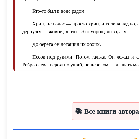
Кто-то был в воде рядом.
Хрип, не голос — просто хрип, и голова над вод
дёрнулся — живой, значит. Это упрощало задачу.
До берега он дотащил их обоих.
Песок под руками. Потом галька. Он лежал и сл
Ребро слева, вероятно ушиб, не перелом — дышать мож
Человек рядом кашлял, выплёвывал воду.
— Коршунов!
Голос откуда-то справа. Он не откликнулся.
📚 Все книги автор
— Коршунов, живой?!
Пауза получилась в полсекунды — он сам её почу
Потом: