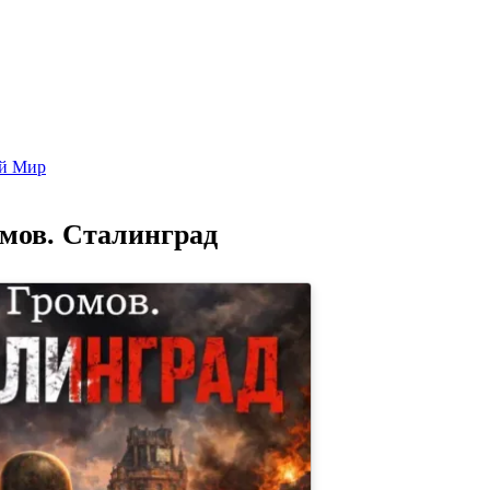
Попаданцы - лучшие книги
Библиотека
Каталог
Архи
ой Мир
мов. Сталинград