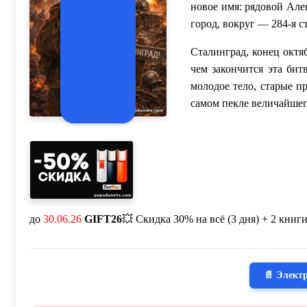
новое имя: рядовой Але
город, вокруг — 284-я с
Сталинград, конец октя
чем закончится эта бит
молодое тело, старые п
самом пекле величайшег
до
30.06.26
GIFT26
💥 Скидка 30% на всё (3 дня) + 2 книг
📄 Элект