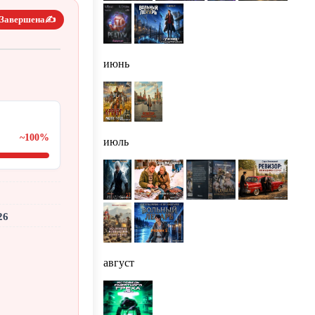
Завершена✍️
июнь
~100%
июль
26
август