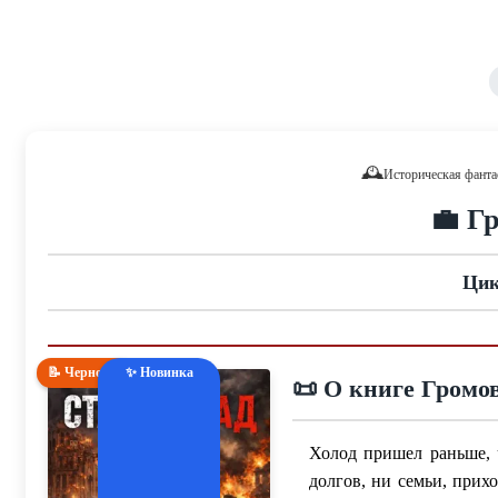
🕰️
Историческая фанта
💼 Г
Цик
📝 Черновик
✨ Новинка
📜 О книге Громо
Холод пришел раньше,
долгов, ни семьи, прихо