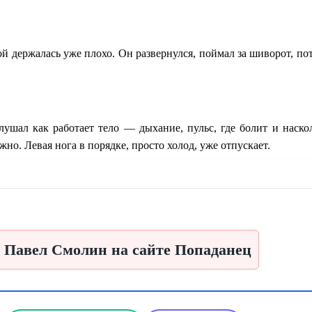
ой держалась уже плохо. Он развернулся, поймал за шиворот, по
ушал как работает тело — дыхание, пульс, где болит и наскол
но. Левая нога в порядке, просто холод, уже отпускает.
а Павел Смолин на сайте Попаданец
вствовал, эту паузу, слишком длинную для человека который зн