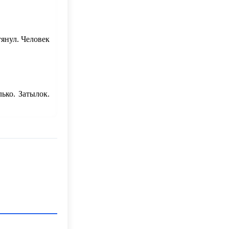
тянул. Человек
ько. Затылок.
ает своё имя.