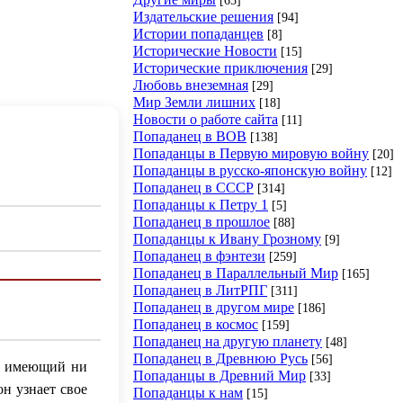
Издательские решения
[94]
Истории попаданцев
[8]
Исторические Новости
[15]
Исторические приключения
[29]
Любовь внеземная
[29]
Мир Земли лишних
[18]
Новости о работе сайта
[11]
Попаданец в ВОВ
[138]
Попаданцы в Первую мировую войну
[20]
Попаданцы в русско-японскую войну
[12]
Попаданец в СССР
[314]
Попаданцы к Петру 1
[5]
Попаданец в прошлое
[88]
Попаданцы к Ивану Грозному
[9]
Попаданец в фэнтези
[259]
Попаданец в Параллельный Мир
[165]
Попаданец в ЛитРПГ
[311]
Попаданец в другом мире
[186]
Попаданец в космос
[159]
Попаданец на другую планету
[48]
Попаданец в Древнюю Русь
[56]
е имеющий ни
Попаданцы в Древний Мир
[33]
он узнает свое
Попаданцы к нам
[15]