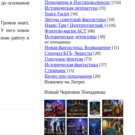
Попаданцы в Постапокалипсис
[154]
 до основания
Историческая литература
[35]
Space Factor
[10]
Звёзды советской фантастики
[10]
 Громов знает,
Наши Там ( Центрполиграф )
[116]
 У него новое
Фэнтези-магия АСТ
[68]
Исторические детективы
[38]
свою работу в
не попаданцы
Новая фантастика. Возвышение
[11]
Спецназ КГБ, Чекисты
[28]
Городское фэнтези
[73]
Историческая фантастика
[37]
Стимпанк
[15]
Видео про попаданцев
[20]
Новинки на Литрес
Новый Черновик Попаданцы