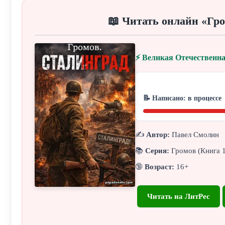
📖 Читать онлайн «Гро
⚡ Великая Отечественна
📝 Написано: в процессе
✍️
Автор:
Павел Смолин
📚
Серия:
Громов (Книга 1
🔞
Возраст:
16+
Читать на ЛитРес