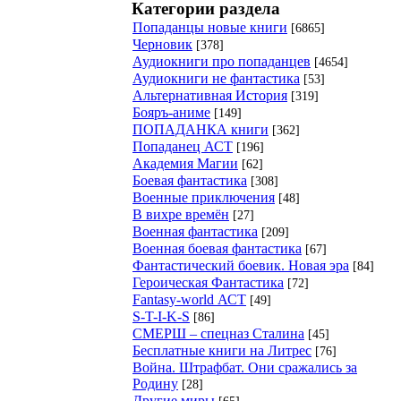
Категории раздела
Попаданцы новые книги
[6865]
Черновик
[378]
Аудиокниги про попаданцев
[4654]
Аудиокниги не фантастика
[53]
Альтернативная История
[319]
Бояръ-аниме
[149]
ПОПАДАНКА книги
[362]
Попаданец АСТ
[196]
Академия Магии
[62]
Боевая фантастика
[308]
Военные приключения
[48]
В вихре времён
[27]
Военная фантастика
[209]
Военная боевая фантастика
[67]
Фантастический боевик. Новая эра
[84]
Героическая Фантастика
[72]
Fantasy-world АСТ
[49]
S-T-I-K-S
[86]
СМЕРШ – спецназ Сталина
[45]
Бесплатные книги на Литрес
[76]
Война. Штрафбат. Они сражались за
Родину
[28]
Другие миры
[65]