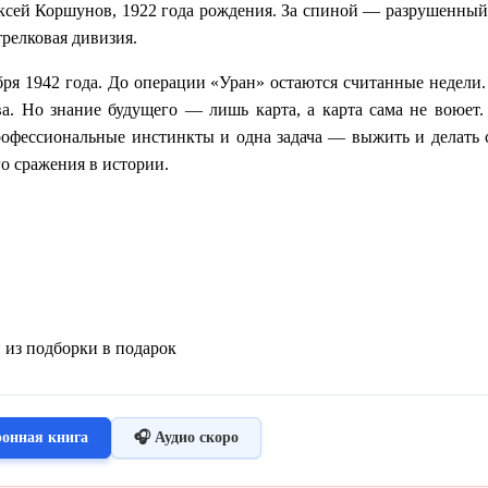
ксей Коршунов, 1922 года рождения. За спиной — разрушенный
трелковая дивизия.
бря 1942 года. До операции «Уран» остаются считанные недели.
ва. Но знание будущего — лишь карта, а карта сама не воюет.
рофессиональные инстинкты и одна задача — выжить и делать 
о сражения в истории.
и из подборки в подарок
ронная книга
🎧 Аудио скоро