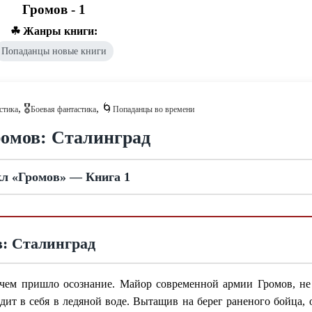
Громов - 1
☘ Жанры книги:
Попаданцы новые книги
, 🎖️
, 🌀
стика
Боевая фантастика
Попаданцы во времени
ромов: Сталинград
л «Громов» — Книга 1
в: Сталинград
 чем пришло осознание. Майор современной армии Громов, н
дит в себя в ледяной воде. Вытащив на берег раненого бойца, 