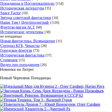
Попаданцы в Постапокалипсис
[154]
Историческая литература
[35]
Space Factor
[10]
Звёзды советской фантастики
[10]
Наши Там ( Центрполиграф )
[116]
Фэнтези-магия АСТ
[68]
Исторические детективы
[38]
не попаданцы
Новая фантастика. Возвышение
[11]
Спецназ КГБ, Чекисты
[28]
Городское фэнтези
[73]
Историческая фантастика
[37]
Стимпанк
[15]
Видео про попаданцев
[20]
Новинки на Литрес
Новый Черновик Попаданцы