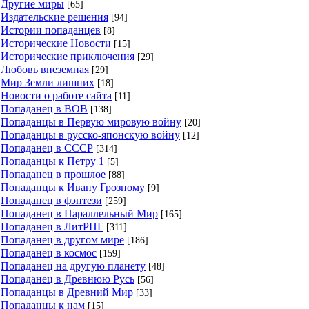
Другие миры
[65]
Издательские решения
[94]
Истории попаданцев
[8]
Исторические Новости
[15]
Исторические приключения
[29]
Любовь внеземная
[29]
Мир Земли лишних
[18]
Новости о работе сайта
[11]
Попаданец в ВОВ
[138]
Попаданцы в Первую мировую войну
[20]
Попаданцы в русско-японскую войну
[12]
Попаданец в СССР
[314]
Попаданцы к Петру 1
[5]
Попаданец в прошлое
[88]
Попаданцы к Ивану Грозному
[9]
Попаданец в фэнтези
[259]
Попаданец в Параллельный Мир
[165]
Попаданец в ЛитРПГ
[311]
Попаданец в другом мире
[186]
Попаданец в космос
[159]
Попаданец на другую планету
[48]
Попаданец в Древнюю Русь
[56]
Попаданцы в Древний Мир
[33]
Попаданцы к нам
[15]