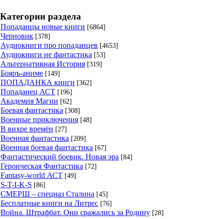
Категории раздела
Попаданцы новые книги
[6864]
Черновик
[378]
Аудиокниги про попаданцев
[4653]
Аудиокниги не фантастика
[53]
Альтернативная История
[319]
Бояръ-аниме
[149]
ПОПАДАНКА книги
[362]
Попаданец АСТ
[196]
Академия Магии
[62]
Боевая фантастика
[308]
Военные приключения
[48]
В вихре времён
[27]
Военная фантастика
[209]
Военная боевая фантастика
[67]
Фантастический боевик. Новая эра
[84]
Героическая Фантастика
[72]
Fantasy-world АСТ
[49]
S-T-I-K-S
[86]
СМЕРШ – спецназ Сталина
[45]
Бесплатные книги на Литрес
[76]
Война. Штрафбат. Они сражались за Родину
[28]